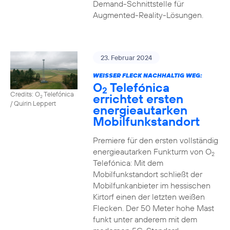
Demand-Schnittstelle für
Augmented-Reality-Lösungen.
23. Februar 2024
WEISSER FLECK NACHHALTIG WEG:
O
Telefónica
2
Credits: O
Telefónica
errichtet ersten
2
/ Quirin Leppert
energieautarken
Mobilfunkstandort
Premiere für den ersten vollständig
energieautarken Funkturm von O
2
Telefónica: Mit dem
Mobilfunkstandort schließt der
Mobilfunkanbieter im hessischen
Kirtorf einen der letzten weißen
Flecken. Der 50 Meter hohe Mast
funkt unter anderem mit dem