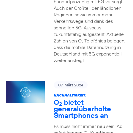
hundertprozentig mit 5G versorgt.
Auch der Großteil der ländlichen
Regionen sowie immer mehr
Verkehrswege sind dank des
schnellen 5G-Ausbaus
zukunftsfähig aufgestellt. Aktuelle
Zahlen von O
Telefónica belegen,
2
dass die mobile Datennutzung in
Deutschland mit 5G exponentiell
weiter ansteigt.
07. März 2024
NACHHALTIGKEIT:
O
bietet
2
generalüberholte
Smartphones an
Es muss nicht immer neu sein: Ab
sofort können O
Kund:innen