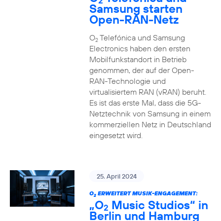
2
Samsung starten
Open-RAN-Netz
O
Telefónica und Samsung
2
Electronics haben den ersten
Mobilfunkstandort in Betrieb
genommen, der auf der Open-
RAN-Technologie und
virtualisiertem RAN (vRAN) beruht.
Es ist das erste Mal, dass die 5G-
Netztechnik von Samsung in einem
kommerziellen Netz in Deutschland
eingesetzt wird.
25. April 2024
O
ERWEITERT MUSIK-ENGAGEMENT:
2
„O
Music Studios“ in
2
Berlin und Hamburg