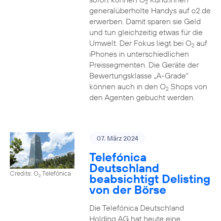
2
generalüberholte Handys auf o2.de
erwerben. Damit sparen sie Geld
und tun gleichzeitig etwas für die
Umwelt. Der Fokus liegt bei O
auf
2
iPhones in unterschiedlichen
Preissegmenten. Die Geräte der
Bewertungsklasse „A-Grade“
können auch in den O
Shops von
2
den Agenten gebucht werden.
07. März 2024
Telefónica
Deutschland
Credits: O
Telefónica
beabsichtigt Delisting
2
von der Börse
Die Telefónica Deutschland
Holding AG hat heute eine