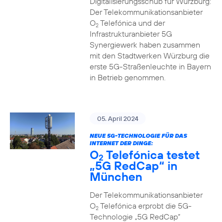
Digitalisierungsschub für Würzburg:
Der Telekommunikationsanbieter
O
Telefónica und der
2
Infrastrukturanbieter 5G
Synergiewerk haben zusammen
mit den Stadtwerken Würzburg die
erste 5G-Straßenleuchte in Bayern
in Betrieb genommen.
05. April 2024
NEUE 5G-TECHNOLOGIE FÜR DAS
INTERNET DER DINGE:
O
Telefónica testet
2
„5G RedCap“ in
München
Der Telekommunikationsanbieter
O
Telefónica erprobt die 5G-
2
Technologie „5G RedCap“