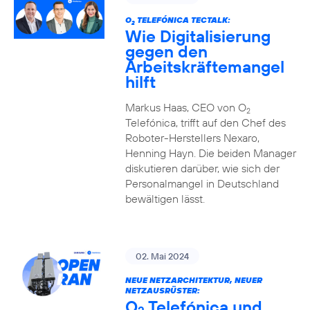
O
TELEFÓNICA TECTALK:
2
Wie Digitalisierung
gegen den
Arbeitskräftemangel
hilft
Markus Haas, CEO von O
2
Telefónica, trifft auf den Chef des
Roboter-Herstellers Nexaro,
Henning Hayn. Die beiden Manager
diskutieren darüber, wie sich der
Personalmangel in Deutschland
bewältigen lässt.
02. Mai 2024
NEUE NETZARCHITEKTUR, NEUER
NETZAUSRÜSTER:
O
Telefónica und