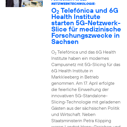
NETZWERKTECHNOLOGIE:
O
Telefónica und 6G
2
Health Institute
starten 5G-Netzwerk-
Slice für medizinische
Forschungszwecke in
Sachsen
O
Telefónica und das 6G Health
2
Institute haben ein modernes
Campusnetz mit 5G-Slicing für das
6G Health Institute in
Markkleeberg in Betrieb
genommen. Am 17. April erfolgte
die feierliche Einweihung der
innovativen 5G-Standalone-
Slicing-Technologie mit geladenen
Gästen aus der sächsischen Politik
und Wirtschaft. Neben
Staatsministerin Petra Köpping
waren Landrat Henry Graichen und