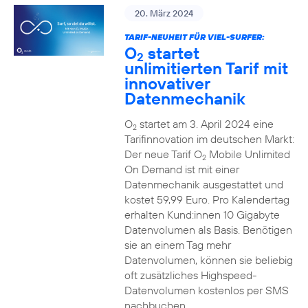
20. März 2024
TARIF-NEUHEIT FÜR VIEL-SURFER:
O
startet
2
unlimitierten Tarif mit
innovativer
Datenmechanik
O
startet am 3. April 2024 eine
2
Tarifinnovation im deutschen Markt:
Der neue Tarif O
Mobile Unlimited
2
On Demand ist mit einer
Datenmechanik ausgestattet und
kostet 59,99 Euro. Pro Kalendertag
erhalten Kund:innen 10 Gigabyte
Datenvolumen als Basis. Benötigen
sie an einem Tag mehr
Datenvolumen, können sie beliebig
oft zusätzliches Highspeed-
Datenvolumen kostenlos per SMS
nachbuchen.