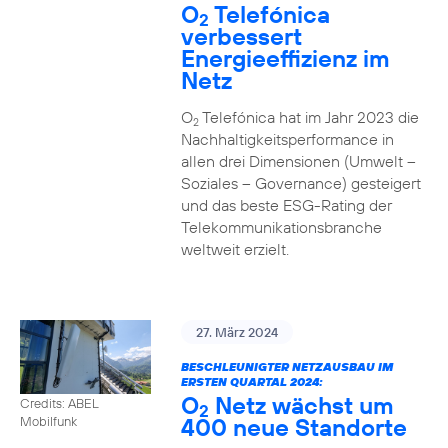
O
Telefónica
2
verbessert
Energieeffizienz im
Netz
O
Telefónica hat im Jahr 2023 die
2
Nachhaltigkeitsperformance in
allen drei Dimensionen (Umwelt –
Soziales – Governance) gesteigert
und das beste ESG-Rating der
Telekommunikationsbranche
weltweit erzielt.
27. März 2024
BESCHLEUNIGTER NETZAUSBAU IM
ERSTEN QUARTAL 2024:
O
Netz wächst um
Credits: ABEL
2
400 neue Standorte
Mobilfunk