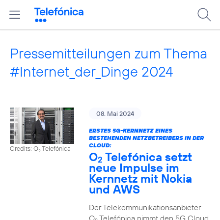
Pressemitteilungen zum Thema
#Internet_der_Dinge 2024
08. Mai 2024
ERSTES 5G-KERNNETZ EINES
BESTEHENDEN NETZBETREIBERS IN DER
CLOUD:
Credits: O
Telefónica
2
O
Telefónica setzt
2
neue Impulse im
Kernnetz mit Nokia
und AWS
Der Telekommunikationsanbieter
O
Telefónica nimmt den 5G Cloud