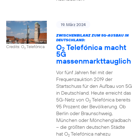
19. März 2024
ZWISCHENBILANZ ZUM 5G-AUSBAU IN
DEUTSCHLAND:
O
Telefónica macht
Credits: O
Telefónica
2
2
5G
massenmarkttauglich
Vor fünf Jahren fiel mit der
Frequenzauktion 2019 der
Startschuss für den Aufbau von 5G
in Deutschland. Heute erreicht das
5G-Netz von O
Telefónica bereits
2
95 Prozent der Bevölkerung. Ob
Berlin oder Braunschweig,
München oder Mönchengladbach
– die größten deutschen Städte
hat O
Telefónica nahezu
2