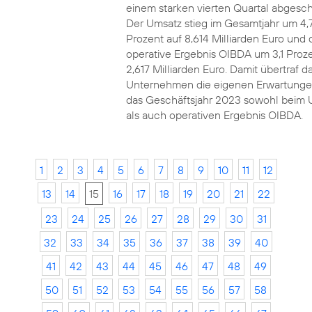
einem starken vierten Quartal abgesch
Der Umsatz stieg im Gesamtjahr um 4,
Prozent auf 8,614 Milliarden Euro und 
operative Ergebnis OIBDA um 3,1 Proze
2,617 Milliarden Euro. Damit übertraf d
Unternehmen die eigenen Erwartunge
das Geschäftsjahr 2023 sowohl beim 
als auch operativen Ergebnis OIBDA.
1
2
3
4
5
6
7
8
9
10
11
12
13
14
15
16
17
18
19
20
21
22
23
24
25
26
27
28
29
30
31
32
33
34
35
36
37
38
39
40
41
42
43
44
45
46
47
48
49
50
51
52
53
54
55
56
57
58