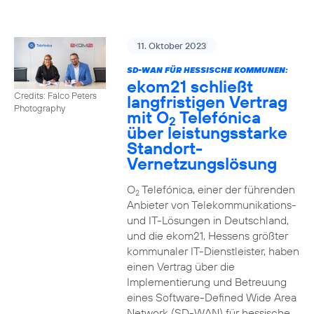
11. Oktober 2023
SD-WAN FÜR HESSISCHE KOMMUNEN:
ekom21 schließt
Credits: Falco Peters
langfristigen Vertrag
Photography
mit O
Telefónica
2
über leistungsstarke
Standort-
Vernetzungslösung
O
Telefónica, einer der führenden
2
Anbieter von Telekommunikations-
und IT-Lösungen in Deutschland,
und die ekom21, Hessens größter
kommunaler IT-Dienstleister, haben
einen Vertrag über die
Implementierung und Betreuung
eines Software-Defined Wide Area
Network (SD-WAN) für hessische