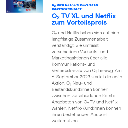
O
UND NETFLIX VERTIEFEN
2
PARTNERSCHAFT:
O
TV XL und Netflix
2
zum Vorteilspreis
O
und Netflix haben sich auf eine
2
langfristige Zusammenarbeit
verständigt. Sie umfasst
verschiedene Verkaufs- und
Marketingaktionen über alle
Kommunikations- und
Vertriebskanäle von O
hinweg. Am
2
6. September 2023 startet die erste
Aktion. O
Neu- und
2
Bestandskund:innen können
zwischen verschiedenen Kombi-
Angeboten von O
TV und Netflix
2
wählen. Netflix-Kund:innen können
ihren bestehenden Account
weiternutzen.