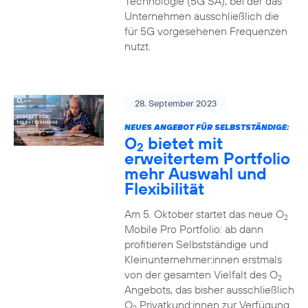
Technologie (5G SA), bei der das
Unternehmen ausschließlich die
für 5G vorgesehenen Frequenzen
nutzt.
28. September 2023
NEUES ANGEBOT FÜR SELBSTSTÄNDIGE:
O
bietet mit
2
erweitertem Portfolio
mehr Auswahl und
Flexibilität
Am 5. Oktober startet das neue O
2
Mobile Pro Portfolio: ab dann
profitieren Selbstständige und
Kleinunternehmer:innen erstmals
von der gesamten Vielfalt des O
2
Angebots, das bisher ausschließlich
O
Privatkund:innen zur Verfügung