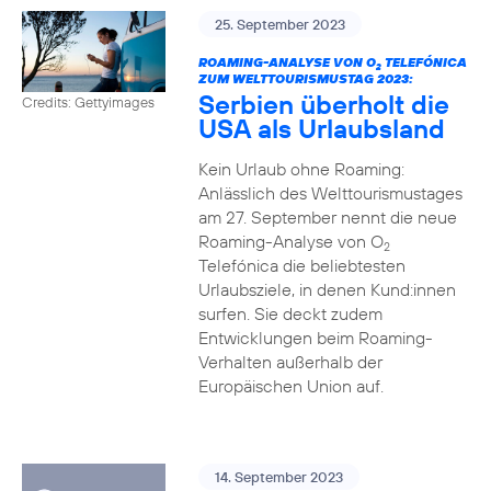
25. September 2023
ROAMING-ANALYSE VON O
TELEFÓNICA
2
ZUM WELTTOURISMUSTAG 2023:
Serbien überholt die
Credits: Gettyimages
USA als Urlaubsland
Kein Urlaub ohne Roaming:
Anlässlich des Welttourismustages
am 27. September nennt die neue
Roaming-Analyse von O
2
Telefónica die beliebtesten
Urlaubsziele, in denen Kund:innen
surfen. Sie deckt zudem
Entwicklungen beim Roaming-
Verhalten außerhalb der
Europäischen Union auf.
14. September 2023