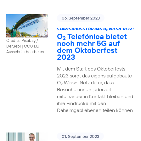
06. September 2023
STARTSCHUSS FÜR DAS O
WIESN-NETZ:
2
O
Telefónica bietet
2
Credits: Pixabay /
noch mehr 5G auf
DerSebi
|
CC0 1.0,
dem Oktoberfest
Ausschnitt bearbeitet
2023
Mit dem Start des Oktoberfests
2023 sorgt das eigens aufgebaute
O
Wiesn-Netz dafür, dass
2
Besucher:innen jederzeit
miteinander in Kontakt bleiben und
ihre Eindrücke mit den
Daheimgebliebenen teilen können.
01. September 2023