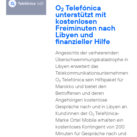
O
Telefónica
2
unterstützt mit
kostenlosen
Freiminuten nach
Libyen und
finanzieller Hilfe
Angesichts der verheerenden
Überschwemmungskatastrophe in
Libyen erweitert das
Telekommunikationsunternehmen
O
Telefónica sein Hilfspaket für
2
Marokko und bietet den
Betroffenen und deren
Angehörigen kostenlose
Gespräche nach und in Libyen an.
Kund:innen der O
Telefónica-
2
Marke Ortel Mobile erhalten ein
kostenloses Kontingent von 200
Minuten für Gespräche nach und