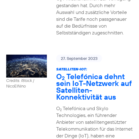
2
gestanden hat. Durch mehr
Auswahl und zusätzliche Vorteile
sind die Tarife noch passgenauer
auf die Bedürfnisse von
Selbstständigen zugeschnitten.
27. September 2023
SATELLITEN-IOT:
O
Telefónica dehnt
2
Credits: iStock /
sein IoT-Netzwerk auf
NicoElNino
Satelliten-
Konnektivität aus
O
Telefónica und Skylo
2
Technologies, ein führender
Anbieter von satellitengestützter
Telekommunikation für das Internet
der Dinge (IoT), haben eine