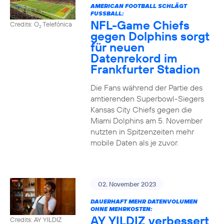
AMERICAN FOOTBALL SCHLÄGT
FUSSBALL:
NFL-Game Chiefs
Credits: O
Telefónica
2
gegen Dolphins sorgt
für neuen
Datenrekord im
Frankfurter Stadion
Die Fans während der Partie des
amtierenden Superbowl-Siegers
Kansas City Chiefs gegen die
Miami Dolphins am 5. November
nutzten in Spitzenzeiten mehr
mobile Daten als je zuvor.
02. November 2023
DAUERHAFT MEHR DATENVOLUMEN
OHNE MEHRKOSTEN:
AY YILDIZ verbessert
Credits: AY YILDIZ