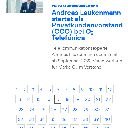
PRIVATKUNDENGESCHÄFT:
Andreas Laukenmann
startet als
Privatkundenvorstand
(CCO) bei O
2
Telefónica
Telekommunikationsexperte
Andreas Laukenmann übernimmt
ab September 2023 Verantwortung
für Marke O
im Vorstand.
2
1
2
3
4
5
6
7
8
9
10
11
12
13
14
15
16
17
18
19
20
21
22
23
24
25
26
27
28
29
30
31
32
33
34
35
36
37
38
39
40