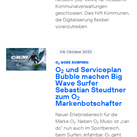
Kommunalverwaltungen
geschlossen. Dies hilft Kommunen,
die Digitalisierung flexibel
voranzutreiben.
04. Oktober 2023
O
GOES SURFING:
2
O
und Serviceplan
2
Bubble machen Big
Wave Surfer
Sebastian Steudtner
zum O
2
Markenbotschafter
Neuer Erlebnisbereich für die
Marke O
: Neben O
Music ist „can
2
2
do“ nun auch im Sportbereich,
beim Surfen, erfahrbar. O
geht
2