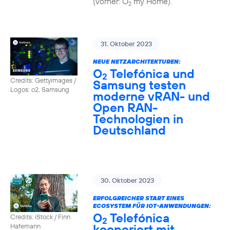
(vorher: O
my Home).
2
31. Oktober 2023
NEUE NETZARCHITEKTUREN:
O
Telefónica und
2
Credits: Gettyimages /
Samsung testen
Logos: o2, Samsung
moderne vRAN- und
Open RAN-
Technologien in
Deutschland
30. Oktober 2023
ERFOLGREICHER START EINES
ECOSYSTEM FÜR IOT-ANWENDUNGEN:
O
Telefónica
Credits: iStock / Finn
2
kooperiert mit
Hafemann