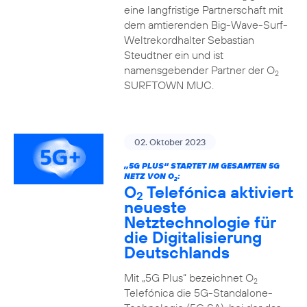
eine langfristige Partnerschaft mit
dem amtierenden Big-Wave-Surf-
Weltrekordhalter Sebastian
Steudtner ein und ist
namensgebender Partner der O
2
SURFTOWN MUC.
02. Oktober 2023
„5G PLUS“ STARTET IM GESAMTEN 5G
NETZ VON O
:
2
O
Telefónica aktiviert
2
neueste
Netztechnologie für
die Digitalisierung
Deutschlands
Mit „5G Plus“ bezeichnet O
2
Telefónica die 5G-Standalone-