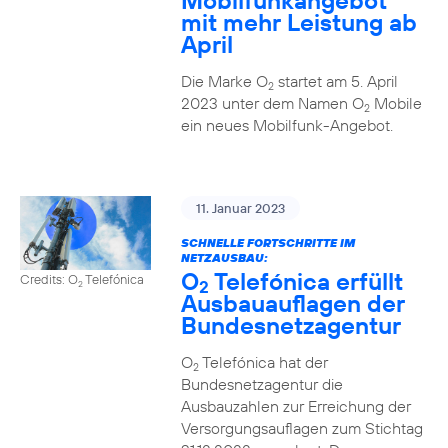
Mobilfunkangebot
mit mehr Leistung ab
April
Die Marke O
startet am 5. April
2
2023 unter dem Namen O
Mobile
2
ein neues Mobilfunk-Angebot.
11. Januar 2023
SCHNELLE FORTSCHRITTE IM
NETZAUSBAU:
O
Telefónica erfüllt
Credits: O
Telefónica
2
2
Ausbauauflagen der
Bundesnetzagentur
O
Telefónica hat der
2
Bundesnetzagentur die
Ausbauzahlen zur Erreichung der
Versorgungsauflagen zum Stichtag