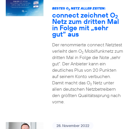
BESTES O
NETZ ALLER ZEITEN:
2
connect zeichnet O
2
Netz zum dritten Mal
in Folge mit „sehr
gut“ aus
Der renommierte connect Netztest
verleiht dem O
Mobilfunknetz zum
2
dritten Mal in Folge die Note „sehr
gut“. Der Anbieter kann ein
deutliches Plus von 20 Punkten
auf seinem Konto verbuchen.
Damit macht das O
Netz unter
2
allen deutschen Netzbetreibern
den größten Qualitätssprung nach
vorne.
28. November 2022