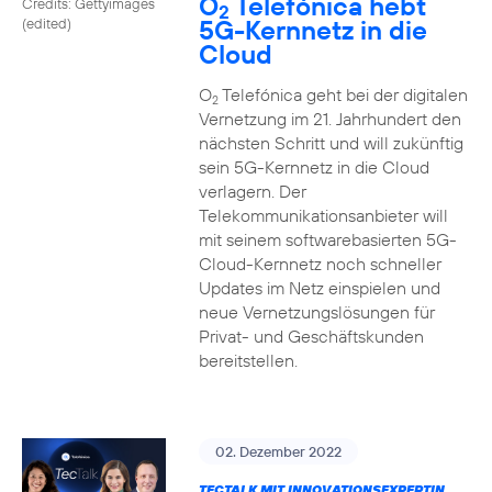
O
Telefónica hebt
Credits: Gettyimages
2
5G-Kernnetz in die
(edited)
Cloud
O
Telefónica geht bei der digitalen
2
Vernetzung im 21. Jahrhundert den
nächsten Schritt und will zukünftig
sein 5G-Kernnetz in die Cloud
verlagern. Der
Telekommunikationsanbieter will
mit seinem softwarebasierten 5G-
Cloud-Kernnetz noch schneller
Updates im Netz einspielen und
neue Vernetzungslösungen für
Privat- und Geschäftskunden
bereitstellen.
02. Dezember 2022
TECTALK MIT INNOVATIONSEXPERTIN