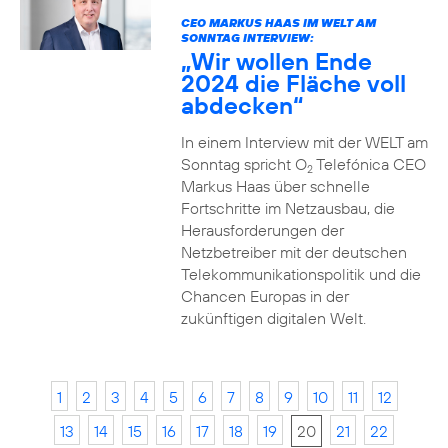
CEO MARKUS HAAS IM WELT AM
SONNTAG INTERVIEW:
„Wir wollen Ende
2024 die Fläche voll
abdecken“
In einem Interview mit der WELT am
Sonntag spricht O
Telefónica CEO
2
Markus Haas über schnelle
Fortschritte im Netzausbau, die
Herausforderungen der
Netzbetreiber mit der deutschen
Telekommunikationspolitik und die
Chancen Europas in der
zukünftigen digitalen Welt.
1
2
3
4
5
6
7
8
9
10
11
12
13
14
15
16
17
18
19
20
21
22