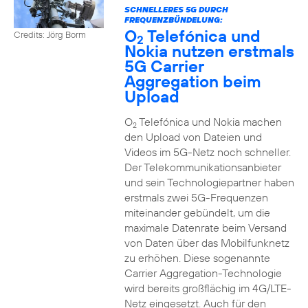
SCHNELLERES 5G DURCH
FREQUENZBÜNDELUNG:
O
Telefónica und
Credits: Jörg Borm
2
Nokia nutzen erstmals
5G Carrier
Aggregation beim
Upload
O
Telefónica und Nokia machen
2
den Upload von Dateien und
Videos im 5G-Netz noch schneller.
Der Telekommunikationsanbieter
und sein Technologiepartner haben
erstmals zwei 5G-Frequenzen
miteinander gebündelt, um die
maximale Datenrate beim Versand
von Daten über das Mobilfunknetz
zu erhöhen. Diese sogenannte
Carrier Aggregation-Technologie
wird bereits großflächig im 4G/LTE-
Netz eingesetzt. Auch für den