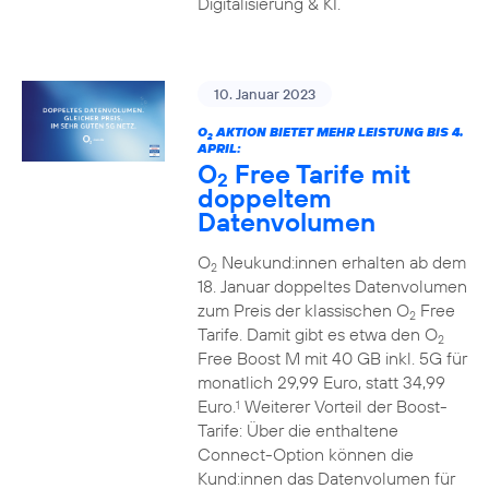
Digitalisierung & KI.
10. Januar 2023
O
AKTION BIETET MEHR LEISTUNG BIS 4.
2
APRIL:
O
Free Tarife mit
2
doppeltem
Datenvolumen
O
Neukund:innen erhalten ab dem
2
18. Januar doppeltes Datenvolumen
zum Preis der klassischen O
Free
2
Tarife. Damit gibt es etwa den O
2
Free Boost M mit 40 GB inkl. 5G für
monatlich 29,99 Euro, statt 34,99
Euro.
Weiterer Vorteil der Boost-
1
Tarife: Über die enthaltene
Connect-Option können die
Kund:innen das Datenvolumen für