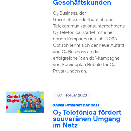
Geschäftskunden
O
Business, der
2
Geschäftskundenbereich des
Telekommunikationsunternehmens
O
Telefónica, startet mit einer
2
neuen Kampagne ins Jahr 2023.
Optisch lehnt sich der neue Auftritt
von O
Business an die
2
erfolgreiche "can do"-Kampagne
von Serviceplan Bubble für O
2
Privatkunden an.
07. Februar 2023
SAFER INTERNET DAY 2023:
O
Telefónica fördert
2
souveränen Umgang
im Netz