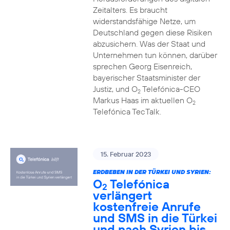
Zeitalters. Es braucht
widerstandsfähige Netze, um
Deutschland gegen diese Risiken
abzusichern. Was der Staat und
Unternehmen tun können, darüber
sprechen Georg Eisenreich,
bayerischer Staatsminister der
Justiz, und O
Telefónica-CEO
2
Markus Haas im aktuellen O
2
Telefónica TecTalk.
15. Februar 2023
ERDBEBEN IN DER TÜRKEI UND SYRIEN:
O
Telefónica
2
verlängert
kostenfreie Anrufe
und SMS in die Türkei
und nach Syrien bis