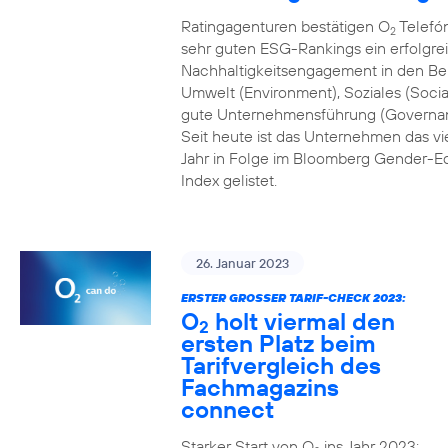
Ratingagenturen bestätigen O
Telefón
2
sehr guten ESG-Rankings ein erfolgre
Nachhaltigkeitsengagement in den Be
Umwelt (Environment), Soziales (Socia
gute Unternehmensführung (Governa
Seit heute ist das Unternehmen das vi
Jahr in Folge im Bloomberg Gender-Eq
Index gelistet.
26. Januar 2023
ERSTER GROSSER TARIF-CHECK 2023:
O
holt viermal den
2
ersten Platz beim
Tarifvergleich des
Fachmagazins
connect
Starker Start von O
ins Jahr 2023: