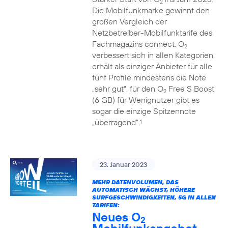
2
Die Mobilfunkmarke gewinnt den
großen Vergleich der
Netzbetreiber-Mobilfunktarife des
Fachmagazins connect. O
2
verbessert sich in allen Kategorien,
erhält als einziger Anbieter für alle
fünf Profile mindestens die Note
„sehr gut“, für den O
Free S Boost
2
(6 GB) für Wenignutzer gibt es
sogar die einzige Spitzennote
„überragend“.
1
23. Januar 2023
MEHR DATENVOLUMEN, DAS
AUTOMATISCH WÄCHST, HÖHERE
SURFGESCHWINDIGKEITEN, 5G IN ALLEN
TARIFEN:
Neues O
2