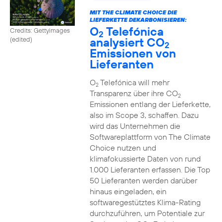
MIT THE CLIMATE CHOICE DIE
LIEFERKETTE DEKARBONISIEREN:
O
Telefónica
Credits: Gettyimages
2
analysiert CO
(edited)
2
Emissionen von
Lieferanten
O
Telefónica will mehr
2
Transparenz über ihre CO
2
Emissionen entlang der Lieferkette,
also im Scope 3, schaffen. Dazu
wird das Unternehmen die
Softwareplattform von The Climate
Choice nutzen und
klimafokussierte Daten von rund
1.000 Lieferanten erfassen. Die Top
50 Lieferanten werden darüber
hinaus eingeladen, ein
softwaregestütztes Klima-Rating
durchzuführen, um Potentiale zur