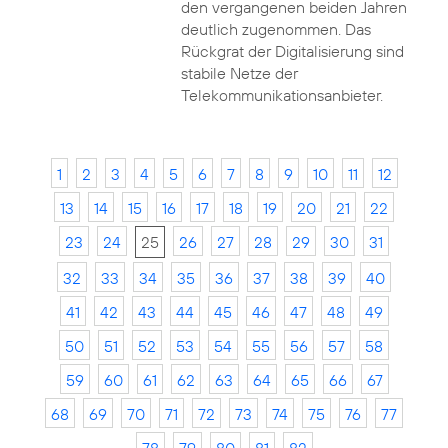
den vergangenen beiden Jahren
deutlich zugenommen. Das
Rückgrat der Digitalisierung sind
stabile Netze der
Telekommunikationsanbieter.
1
2
3
4
5
6
7
8
9
10
11
12
13
14
15
16
17
18
19
20
21
22
23
24
25
26
27
28
29
30
31
32
33
34
35
36
37
38
39
40
41
42
43
44
45
46
47
48
49
50
51
52
53
54
55
56
57
58
59
60
61
62
63
64
65
66
67
68
69
70
71
72
73
74
75
76
77