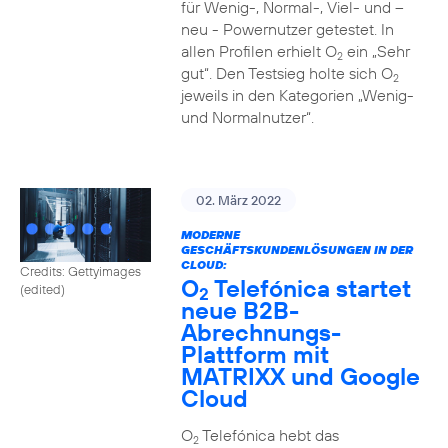
für Wenig-, Normal-, Viel- und –
neu - Powernutzer getestet. In
allen Profilen erhielt O
ein „Sehr
2
gut“. Den Testsieg holte sich O
2
jeweils in den Kategorien „Wenig-
und Normalnutzer“.
02. März 2022
MODERNE
GESCHÄFTSKUNDENLÖSUNGEN IN DER
CLOUD:
Credits: Gettyimages
O
Telefónica startet
(edited)
2
neue B2B-
Abrechnungs-
Plattform mit
MATRIXX und Google
Cloud
O
Telefónica hebt das
2