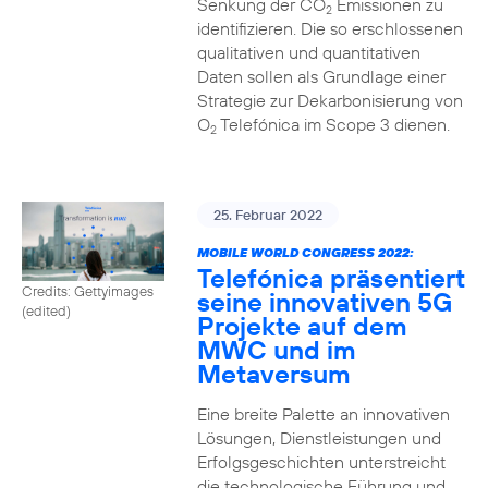
Senkung der CO
Emissionen zu
2
identifizieren. Die so erschlossenen
qualitativen und quantitativen
Daten sollen als Grundlage einer
Strategie zur Dekarbonisierung von
O
Telefónica im Scope 3 dienen.
2
25. Februar 2022
MOBILE WORLD CONGRESS 2022:
Telefónica präsentiert
Credits: Gettyimages
seine innovativen 5G
(edited)
Projekte auf dem
MWC und im
Metaversum
Eine breite Palette an innovativen
Lösungen, Dienstleistungen und
Erfolgsgeschichten unterstreicht
die technologische Führung und