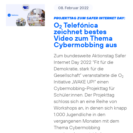
08. Februar 2022
PROJEKTTAG ZUM SAFER INTERNET DAY:
O
Telefónica
2
zeichnet bestes
Video zum Thema
Cybermobbing aus
Zum bundesweite Aktionstag Safer
Internet Day 2022 “Fit für die
Demokratie, stark für die
Gesellschaft” veranstaltete die O
2
Initiative „WAKE UP!“ einen
Cybermobbing-Projekttag für
Schüler:innen. Der Projekttag
schloss sich an eine Reihe von
Workshops an, in denen sich knapp
1.000 Jugendliche in den
vergangenen Monaten mit dem
Thema Cybermobbing