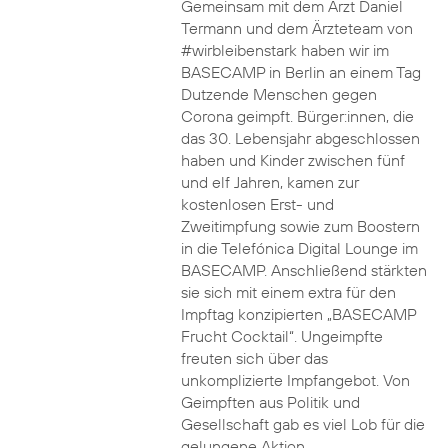
Gemeinsam mit dem Arzt Daniel
Termann und dem Ärzteteam von
#wirbleibenstark haben wir im
BASECAMP in Berlin an einem Tag
Dutzende Menschen gegen
Corona geimpft. Bürger:innen, die
das 30. Lebensjahr abgeschlossen
haben und Kinder zwischen fünf
und elf Jahren, kamen zur
kostenlosen Erst- und
Zweitimpfung sowie zum Boostern
in die Telefónica Digital Lounge im
BASECAMP. Anschließend stärkten
sie sich mit einem extra für den
Impftag konzipierten „BASECAMP
Frucht Cocktail“. Ungeimpfte
freuten sich über das
unkomplizierte Impfangebot. Von
Geimpften aus Politik und
Gesellschaft gab es viel Lob für die
gelungene Aktion.