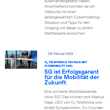
auseinandergesetzt haben.
Anschließend konnten sie ein
Videoclip mit einer
selbstgewählten Cybermobbing-
Situation und Tipps für den
Umgang mit dieser zu einem
Wettbewerb einreichen.
04. Februar 2022
O
TELEFÓNICA TECTALK MIT
2
FLIXMOBILITY CEO:
5G ist Erfolgsgarant
für die Mobilität der
Zukunft
Eine schnelle Mobilitätswende
ohne 5G? Das können sich Markus
Haas, CEO von O
Telefónica und
2
André Schwämmlein, Co-Founder