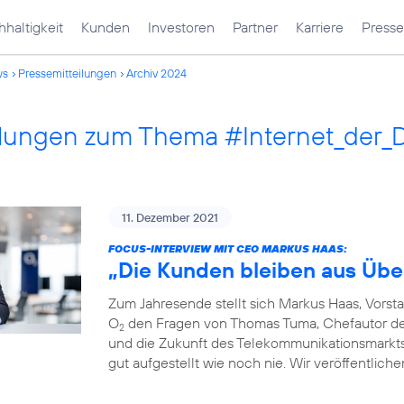
haltigkeit
Kunden
Investoren
Partner
Karriere
Presse
ws
Pressemitteilungen
Archiv 2024
ilungen zum Thema #Internet_der_
11. Dezember 2021
FOCUS-INTERVIEW MIT CEO MARKUS HAAS:
„Die Kunden bleiben aus Übe
Zum Jahresende stellt sich Markus Haas, Vorst
O
den Fragen von Thomas Tuma, Chefautor des 
2
und die Zukunft des Telekommunikationsmarkts. F
gut aufgestellt wie noch nie. Wir veröffentlich