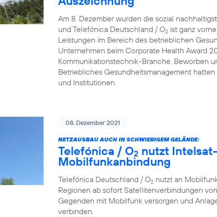
Auszeichnung
Am 8. Dezember wurden die sozial nachhaltigs
und Telefónica Deutschland / O
ist ganz vorn
2
Leistungen im Bereich des betrieblichen Gesu
Unternehmen beim Corporate Health Award 2021 
Kommunikationstechnik-Branche. Beworben um
Betriebliches Gesundheitsmanagement hatten
und Institutionen.
08. Dezember 2021
NETZAUSBAU AUCH IN SCHWIERIGEM GELÄNDE:
Telefónica / O
nutzt Intelsat-
2
Mobilfunkanbindung
Telefónica Deutschland / O
nutzt an Mobilfunk
2
Regionen ab sofort Satellitenverbindungen von
Gegenden mit Mobilfunk versorgen und Anlage
verbinden.