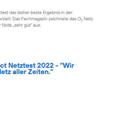
est das bisher beste Ergebnis in der
rzielt. Das Fachmagazin zeichnete das O
Netz
2
 Note „sehr gut“ aus.
t Netztest 2022 - "Wir
etz aller Zeiten."