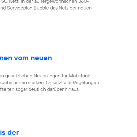
s 5G Netz. In der außergewöhnlichen 360-
nd Serviceplan Bubble das Netz der neuen
innen vom neuen
 an gesetzlichen Neuerungen für Mobilfunk-
aucher:innen stärken. O
setzt alle Regelungen
2
eiten sogar deutlich darüber hinaus.
is der