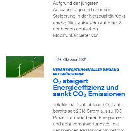
Aufgrund der jüngsten
Ausbauerfolge und enormen
Steigerung in der Netzqualität rückt
das O
Netz außerdem auf Platz 2
2
der besten deutschen
Mobilfunkanbieter vor.
28. Oktober 2021
VERANTWORTUNGSVOLLER UMGANG
MIT GRÜNSTROM:
O
steigert
2
Energieeffizienz und
senkt CO
Emissionen
2
Telefónica Deutschland / O
kauft
2
bereits seit 2016 Strom aus zu 100
Prozent erneuerbaren Energien ein
und geht verantwortungsvoll mit
der knappen Ressource Grünstrom