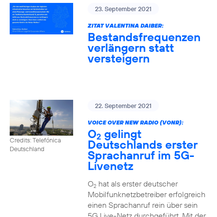
23. September 2021
ZITAT VALENTINA DAIBER:
Bestandsfrequenzen
verlängern statt
versteigern
22. September 2021
VOICE OVER NEW RADIO (VONR):
O
gelingt
2
Credits: Telefónica
Deutschlands erster
Deutschland
Sprachanruf im 5G-
Livenetz
O
hat als erster deutscher
2
Mobilfunknetzbetreiber erfolgreich
einen Sprachanruf rein über sein
5G Live-Netz durchgeführt. Mit der