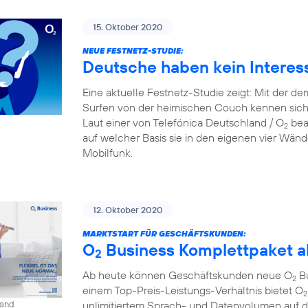
15. Oktober 2020
NEUE FESTNETZ-STUDIE:
Deutsche haben kein Interes
Eine aktuelle Festnetz-Studie zeigt: Mit der d
Surfen von der heimischen Couch kennen sich
Laut einer von Telefónica Deutschland / O
beau
2
auf welcher Basis sie in den eigenen vier Wänd
Mobilfunk.
12. Oktober 2020
MARKTSTART FÜR GESCHÄFTSKUNDEN:
O
Business Komplettpaket ab
2
Ab heute können Geschäftskunden neue O
Bu
2
einem Top-Preis-Leistungs-Verhältnis bietet O
2
unlimitiertem Sprach- und Datenvolumen auf 
land