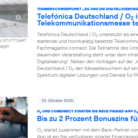
THEMENSCHWERPUNKT „5G UND DIE DIGITALISIERUNG
Telefónica Deutschland / O
i
2
Telekommunikationsmesse t
Telefónica Deutschland / O
unterstützt als ei
2
startende und hochkarätig besetzte Telekommu
AU STUTTGART,
uggel
Fachmagazins connect. Die Teilnahme des Unt
dauernden Veranstaltung steht unter dem inha
Digitalisierung“. Neben den Vorträgen auf der 
Deutschland / O
den Messebesuchern auf eine
2
Spektrum digitaler Lösungen und Dienste für P
23. Oktober 2020
O
UND COMDIRECT STARTEN DIE NEUE FINANZ-APP O
2
2
Bis zu 2 Prozent Bonuszins fü
O
startet zusammen mit dem Bank-Partner co
2
App ist ein frei verfügbarer smarter Finanzassist