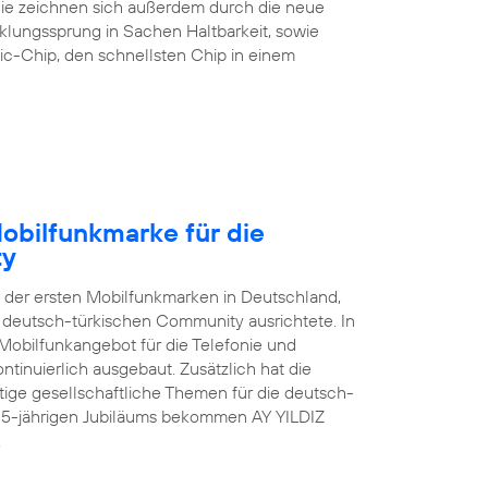
 Sie zeichnen sich außerdem durch die neue
klungssprung in Sachen Haltbarkeit, sowie
ic-Chip, den schnellsten Chip in einem
Mobilfunkmarke für die
ty
e der ersten Mobilfunkmarken in Deutschland,
er deutsch-türkischen Community ausrichtete. In
Mobilfunkangebot für die Telefonie und
tinuierlich ausgebaut. Zusätzlich hat die
ge gesellschaftliche Themen für die deutsch-
s 15-jährigen Jubiläums bekommen AY YILDIZ
.