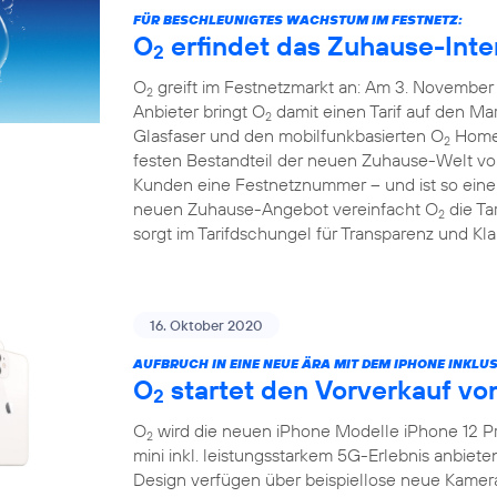
FÜR BESCHLEUNIGTES WACHSTUM IM FESTNETZ:
O
erfindet das Zuhause-Inte
2
O
greift im Festnetzmarkt an: Am 3. November 
2
Anbieter bringt O
damit einen Tarif auf den Mar
2
Glasfaser und den mobilfunkbasierten O
HomeS
2
festen Bestandteil der neuen Zuhause-Welt v
Kunden eine Festnetznummer – und ist so eine 
neuen Zuhause-Angebot vereinfacht O
die Ta
2
sorgt im Tarifdschungel für Transparenz und Klar
16. Oktober 2020
AUFBRUCH IN EINE NEUE ÄRA MIT DEM IPHONE INKLUS
O
startet den Vorverkauf vo
2
O
wird die neuen iPhone Modelle iPhone 12 Pr
2
mini inkl. leistungsstarkem 5G-Erlebnis anbiet
Design verfügen über beispiellose neue Kamer