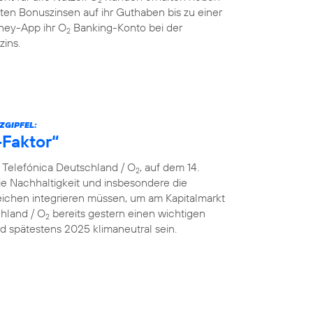
ten Bonuszinsen auf ihr Guthaben bis zu einer
ey-App ihr O
Banking-Konto bei der
2
zins.
ZGIPFEL:
-Faktor“
n Telefónica Deutschland / O
, auf dem 14.
2
e Nachhaltigkeit und insbesondere die
ereichen integrieren müssen, um am Kapitalmarkt
chland / O
bereits gestern einen wichtigen
2
 spätestens 2025 klimaneutral sein.