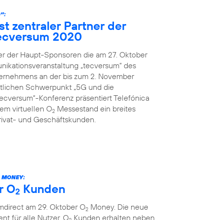
“:
st zentraler Partner der
ecversum 2020
ner der Haupt-Sponsoren die am 27. Oktober
nikationsveranstaltung „tecversum“ des
ernehmens an der bis zum 2. November
ltlichen Schwerpunkt „5G und die
„tecversum“-Konferenz präsentiert Telefónica
m virtuellen O
Messestand ein breites
2
rivat- und Geschäftskunden.
MONEY:
r O
Kunden
2
mdirect am 29. Oktober O
Money. Die neue
2
ent für alle Nutzer. O
Kunden erhalten neben
2