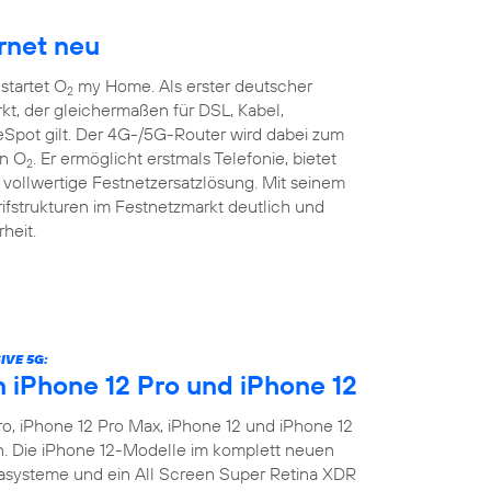
rnet neu
startet O
my Home. Als erster deutscher
2
kt, der gleichermaßen für DSL, Kabel,
pot gilt. Der 4G-/5G-Router wird dabei zum
on O
. Er ermöglicht erstmals Telefonie, bietet
2
vollwertige Festnetzersatzlösung. Mit seinem
rifstrukturen im Festnetzmarkt deutlich und
heit.
IVE 5G:
n iPhone 12 Pro und iPhone 12
o, iPhone 12 Pro Max, iPhone 12 und iPhone 12
en. Die iPhone 12-Modelle im komplett neuen
asysteme und ein All Screen Super Retina XDR