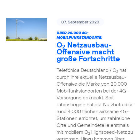
07. September 2020
ÜBER 20.000 4G-
MOBILFUNKSTANDORTE:
O
Netzausbau-
2
Offensive macht
große Fortschritte
Telefónica Deutschland / O
hat
2
durch ihre aktuelle Netzausbau-
Offensive die Marke von 20.000
Mobilfunkstandorten bei der 4G-
Versorgung geknackt. Seit
Jahresbeginn hat der Netzbetreiber
rund 4.000 flächenwirksame 4G-
Stationen errichtet, um zahlreiche
Orte und Gemeindeteile erstmals
mit mobilem O
Highspeed-Netz zu
2
versorgen. Hinzu kommen über