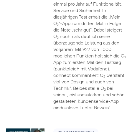
einmal pro Jahr auf Funktionalität,
Service und Sicherheit. Im
diesjährigen Test erhält die „Mein
O
“-App zum dritten Mal in Folge
2
die Note „sehr gut“. Dabei steigert
O
nochmals deutlich seine
2
überzeugende Leistung aus den
Vorjahren: Mit 927 von 1.000
möglichen Punkten holt sich die O
2
App zum ersten Mal den Testsieg
(punktgleich mit Vodafone).
connect kommentiert: O
„versteht
2
viel von Design und auch von
Technik“. Beides stelle O
bei
2
seiner „leistungsstarken und schön
gestalteten Kundenservice-App
eindrucksvoll unter Beweis“.