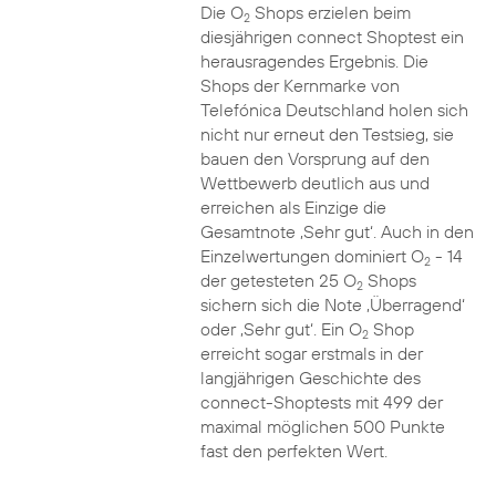
Die O
Shops erzielen beim
2
diesjährigen connect Shoptest ein
herausragendes Ergebnis. Die
Shops der Kernmarke von
Telefónica Deutschland holen sich
nicht nur erneut den Testsieg, sie
bauen den Vorsprung auf den
Wettbewerb deutlich aus und
erreichen als Einzige die
Gesamtnote ‚Sehr gut‘. Auch in den
Einzelwertungen dominiert O
- 14
2
der getesteten 25 O
Shops
2
sichern sich die Note ‚Überragend‘
oder ‚Sehr gut‘. Ein O
Shop
2
erreicht sogar erstmals in der
langjährigen Geschichte des
connect-Shoptests mit 499 der
maximal möglichen 500 Punkte
fast den perfekten Wert.