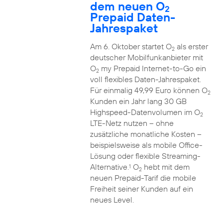
dem neuen O
2
Prepaid Daten-
Jahrespaket
Am 6. Oktober startet O
als erster
2
deutscher Mobilfunkanbieter mit
O
my Prepaid Internet-to-Go ein
2
voll flexibles Daten-Jahrespaket.
Für einmalig 49,99 Euro können O
2
Kunden ein Jahr lang 30 GB
Highspeed-Datenvolumen im O
2
LTE-Netz nutzen – ohne
zusätzliche monatliche Kosten –
beispielsweise als mobile Office-
Lösung oder flexible Streaming-
Alternative.
O
hebt mit dem
1
2
neuen Prepaid-Tarif die mobile
Freiheit seiner Kunden auf ein
neues Level.