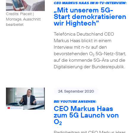
CEO MARKUS HAAS IM N-TV-INTERVIEW:
„Mit unserem 5G-
Credits: Placeit
|
Start demokratisieren
Montage, Ausschnitt
wir Hightech“
bearbeitet
Telefónica Deutschland CEO
Markus Haas blickt in einem
Interview mit n-tv auf den
bevorstehenden O
5G-Netz-Start,
2
auf die kommende 5G-Ära und die
Digitalisierung der Bundesrepublik.
24. September 2020
BEI YOUTUBE ANSEHEN:
CEO Markus Haas
zum 5G Launch von
O
2
Radiobeitrag mit CEO Markus Haas