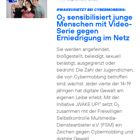
#WAKEUPJETZT BEI CYBERMOBBING:
O
sensibilisiert junge
2
Menschen mit Video-
Serie gegen
Erniedrigung im Netz
Sie werden angefeindet,
bloßgestellt, beleidigt, sexuell
belästigt, ausgegrenzt oder
bedroht: Die Zahl der Jugendlichen,
die von Cybermobbing betroffen
sind, wächst: Jeder vierte der 14-19
jährigen hat digitale Gewalt am
eigenen Leibe erlebt. Mit der
Initiative „WAKE UP!“ setzt O
2
zusammen mit der Freiwilligen
Selbstkontrolle Multimedia-
Diensteanbieter e.V. (FSM) ein
Zeichen gegen Cybermobbing und
digitale Gewalt.