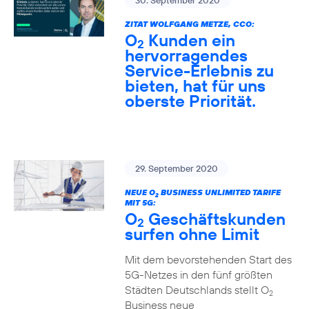
30. September 2020
ZITAT WOLFGANG METZE, CCO:
O
Kunden ein
2
hervorragendes
Service-Erlebnis zu
bieten, hat für uns
oberste Priorität.
29. September 2020
NEUE O
BUSINESS UNLIMITED TARIFE
2
MIT 5G:
O
Geschäftskunden
2
surfen ohne Limit
Mit dem bevorstehenden Start des
5G-Netzes in den fünf größten
Städten Deutschlands stellt O
2
Business neue