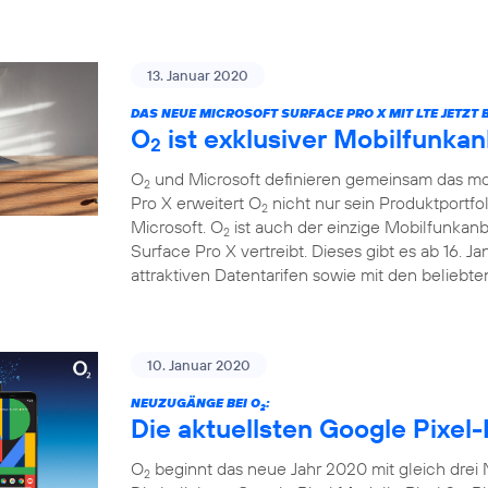
13. Januar 2020
DAS NEUE MICROSOFT SURFACE PRO X MIT LTE JETZT B
O
ist exklusiver Mobilfunkan
2
O
und Microsoft definieren gemeinsam das mob
2
Pro X erweitert O
nicht nur sein Produktportfo
2
Microsoft. O
ist auch der einzige Mobilfunkanb
2
Surface Pro X vertreibt. Dieses gibt es ab 16. 
attraktiven Datentarifen sowie mit den beliebt
10. Januar 2020
NEUZUGÄNGE BEI O
:
2
Die aktuellsten Google Pixel-
O
beginnt das neue Jahr 2020 mit gleich drei
2