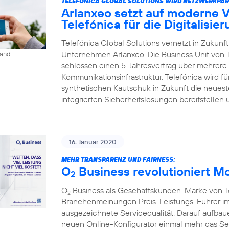
TELEFÓNICA GLOBAL SOLUTIONS WIRD NETZWERKPAR
Arlanxeo setzt auf moderne 
Telefónica für die Digitalisie
Telefónica Global Solutions vernetzt in Zukun
Unternehmen Arlanxeo. Die Business Unit von 
land
schlossen einen 5-Jahresvertrag über mehrere 
Kommunikationsinfrastruktur. Telefónica wird 
synthetischen Kautschuk in Zukunft die neues
integrierten Sicherheitslösungen bereitstellen 
16. Januar 2020
MEHR TRANSPARENZ UND FAIRNESS:
O
Business revolutioniert M
2
O
Business als Geschäftskunden-Marke von Tel
2
Branchenmeinungen Preis-Leistungs-Führer im
ausgezeichnete Servicequalität. Darauf aufbaue
neuen Online-Konfigurator einmal mehr das S