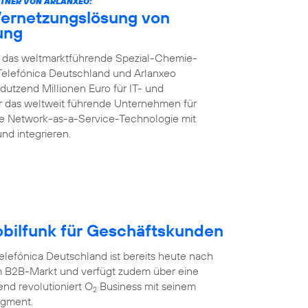
TNER VON ARLANXEO:
Vernetzungslösung von
rung
ft das weltmarktführende Spezial-Chemie-
Telefónica Deutschland und Arlanxeo
dutzend Millionen Euro für IT- und
für das weltweit führende Unternehmen für
te Network-as-a-Service-Technologie mit
und integrieren.
obilfunk für Geschäftskunden
efónica Deutschland ist bereits heute nach
 B2B-Markt und verfügt zudem über eine
nd revolutioniert O
Business mit seinem
2
egment.