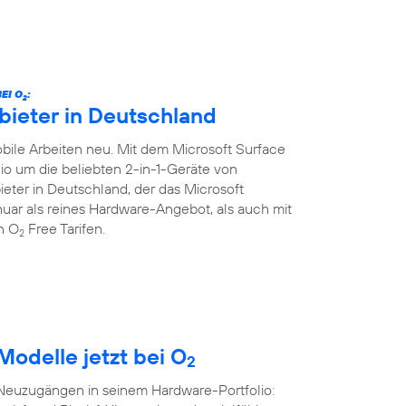
EI O
:
2
bieter in Deutschland
ile Arbeiten neu. Mit dem Microsoft Surface
lio um die beliebten 2-in-1-Geräte von
ieter in Deutschland, der das Microsoft
Januar als reines Hardware-Angebot, als auch mit
en O
Free Tarifen.
2
Modelle jetzt bei O
2
 Neuzugängen in seinem Hardware-Portfolio: