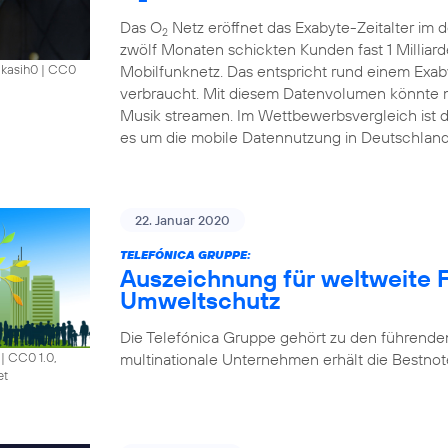
Das O
Netz eröffnet das Exabyte-Zeitalter im
2
zwölf Monaten schickten Kunden fast 1 Millia
Mobilfunknetz. Das entspricht rund einem Exab
akasih0
|
CC0
verbraucht. Mit diesem Datenvolumen könnte m
Musik streamen. Im Wettbewerbsvergleich ist 
es um die mobile Datennutzung in Deutschland
22. Januar 2020
TELEFÓNICA GRUPPE:
Auszeichnung für weltweite F
Umweltschutz
Die Telefónica Gruppe gehört zu den führende
multinationale Unternehmen erhält die Bestnote
|
CC0 1.0,
et