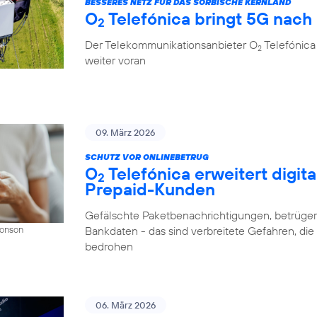
BESSERES NETZ FÜR DAS SORBISCHE KERNLAND
O
Telefónica bringt 5G nach
2
Der Telekommunikationsanbieter O
Telefónica
2
weiter voran
09. März 2026
SCHUTZ VOR ONLINEBETRUG
O
Telefónica erweitert digit
2
Prepaid-Kunden
Gefälschte Paketbenachrichtigungen, betrüger
Bankdaten - das sind verbreitete Gefahren, di
Donson
bedrohen
06. März 2026