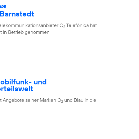
IDE
 Barnstedt
Telekommunikationsanbieter O
Telefónica hat
2
rt in Betrieb genommen
Mobilfunk- und
rteilswelt
t Angebote seiner Marken O
und Blau in die
2