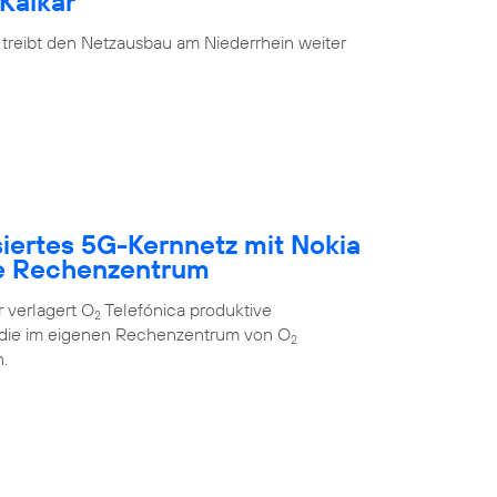
Kalkar
 treibt den Netzausbau am Niederrhein weiter
siertes 5G-Kernnetz mit Nokia
e Rechenzentrum
 verlagert O
Telefónica produktive
2
 die im eigenen Rechenzentrum von O
2
.