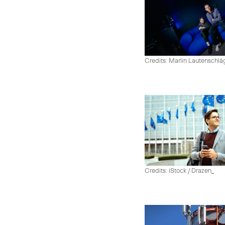
Credits: Marlin Lautenschlä
Credits: iStock / Drazen_