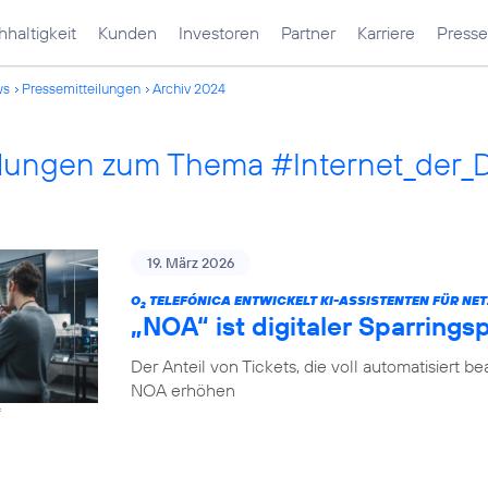
haltigkeit
Kunden
Investoren
Partner
Karriere
Presse
ws
Pressemitteilungen
Archiv 2024
ilungen zum Thema #Internet_der_
19. März 2026
O
TELEFÓNICA ENTWICKELT KI-ASSISTENTEN FÜR NET
2
„NOA“ ist digitaler Sparrings
Der Anteil von Tickets, die voll automatisiert b
NOA erhöhen
f