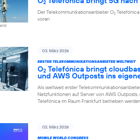
O
Telefónica bringt 5G nach 
2
Der Telekommunikationsanbieter O
Telefónica
2
voran
land
03. März 2026
ERSTER TELEKOMMUNIKATIONSANBIETER WELTWEIT
O
Telefónica bringt cloudba
2
und AWS Outposts ins eigen
Als weltweit erster Telekommunikationsanbieter
Netzfunktionen auf Server von AWS Outposts,
Telefónica im Raum Frankfurt betrieben werden
02. März 2026
MOBILE WORLD CONGRESS