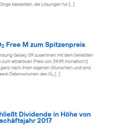
 Dinge bewerben, die Lösungen für […]
O
Free M zum Spitzenpreis
2
msung Galaxy S9 zusammen mit dem beliebten
m attraktiven Preis von 39,99 monatlich.1)
t ganz nach ihren eigenen Wünschen und sind
hspeed-Datenvolumen des O
[…]
2
hließt Dividende in Höhe von
eschäftsjahr 2017