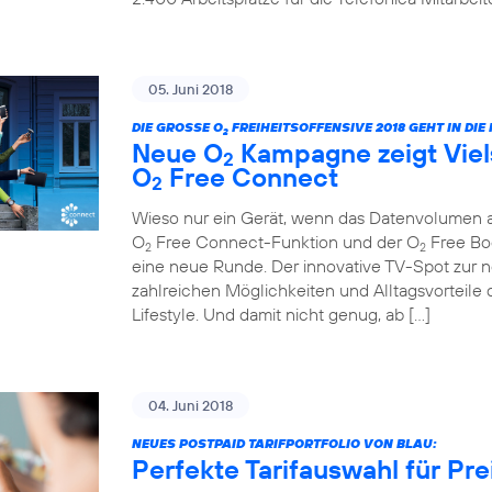
05. Juni 2018
DIE GROSSE O
FREIHEITSOFFENSIVE 2018 GEHT IN DI
2
Neue O
Kampagne zeigt Viels
2
O
Free Connect
2
Wieso nur ein Gerät, wenn das Datenvolumen au
O
Free Connect-Funktion und der O
Free Boo
2
2
eine neue Runde. Der innovative TV-Spot zur ne
zahlreichen Möglichkeiten und Alltagsvorteile 
Lifestyle. Und damit nicht genug, ab […]
04. Juni 2018
NEUES POSTPAID TARIFPORTFOLIO VON BLAU:
Perfekte Tarifauswahl für Pr