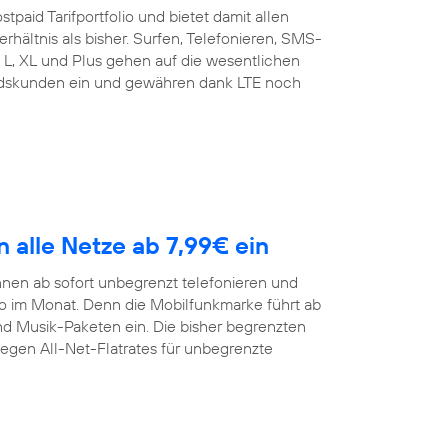
tpaid Tarifportfolio und bietet damit allen
rhältnis als bisher. Surfen, Telefonieren, SMS-
t L, XL und Plus gehen auf die wesentlichen
andskunden ein und gewähren dank LTE noch
n alle Netze ab 7,99€ ein
nen ab sofort unbegrenzt telefonieren und
ro im Monat. Denn die Mobilfunkmarke führt ab
und Musik-Paketen ein. Die bisher begrenzten
gegen All-Net-Flatrates für unbegrenzte