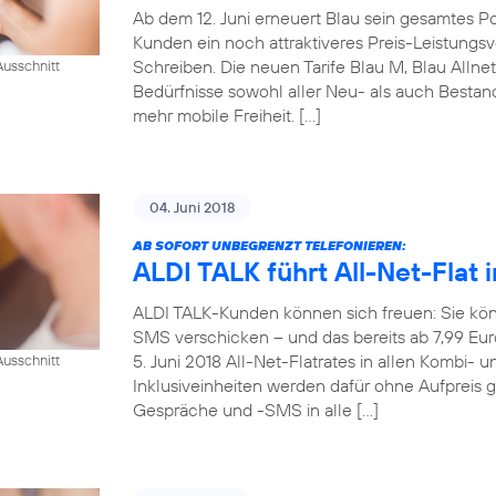
Ab dem 12. Juni erneuert Blau sein gesamtes Pos
Kunden ein noch attraktiveres Preis-Leistungsve
Schreiben. Die neuen Tarife Blau M, Blau Allne
usschnitt
Bedürfnisse sowohl aller Neu- als auch Best
mehr mobile Freiheit. […]
04. Juni 2018
AB SOFORT UNBEGRENZT TELEFONIEREN:
ALDI TALK führt All-Net-Flat i
ALDI TALK-Kunden können sich freuen: Sie kön
SMS verschicken – und das bereits ab 7,99 Eu
5. Juni 2018 All-Net-Flatrates in allen Kombi- 
usschnitt
Inklusiveinheiten werden dafür ohne Aufpreis 
Gespräche und -SMS in alle […]