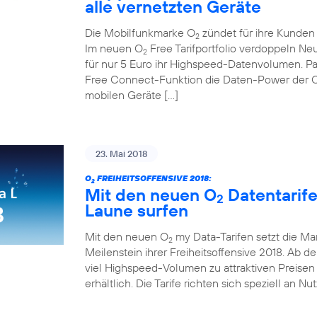
alle vernetzten Geräte
Die Mobilfunkmarke O
zündet für ihre Kunden d
2
Im neuen O
Free Tarifportfolio verdoppeln N
2
für nur 5 Euro ihr Highspeed-Datenvolumen. Pa
Free Connect-Funktion die Daten-Power der 
mobilen Geräte […]
23. Mai 2018
O
FREIHEITSOFFENSIVE 2018:
2
Mit den neuen O
Datentarif
2
Laune surfen
Mit den neuen O
my Data-Tarifen setzt die Ma
2
Meilenstein ihrer Freiheitsoffensive 2018. Ab de
viel Highspeed-Volumen zu attraktiven Preisen 
erhältlich. Die Tarife richten sich speziell an Nu