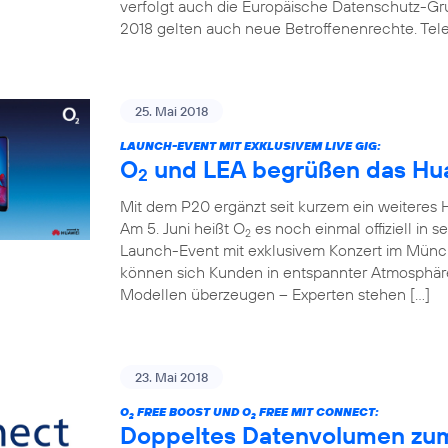
verfolgt auch die Europäische Datenschutz-G
2018 gelten auch neue Betroffenenrechte. Telef
25. Mai 2018
LAUNCH-EVENT MIT EXKLUSIVEM LIVE GIG:
O
und LEA begrüßen das Hua
2
Mit dem P20 ergänzt seit kurzem ein weitere
Am 5. Juni heißt O
es noch einmal offiziell in 
2
Launch-Event mit exklusivem Konzert im Mün
können sich Kunden in entspannter Atmosphäre
Modellen überzeugen – Experten stehen […]
23. Mai 2018
O
FREE BOOST UND O
FREE MIT CONNECT:
2
2
Doppeltes Datenvolumen zum k