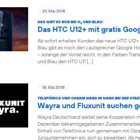
23. Mai 2018
DAS GIBT ES NUR BEI O
UND BLAU:
2
Das HTC U12+ mit gratis Goo
Ab sofort erhalten Kunden das neue HTC U12+ fü
Blau gibt es noch den Lautsprecher Google Ho
– solange der Vorrat reicht. In den Farben Tr
und Blau den HTC U11 […]
18. Mai 2018
TELEFÓNICA UND OSRAM HAND IN HAND BEI DER STA
Wayra und Fluxunit suchen 
Wayra Deutschland weitet seine Kooperation mi
Dezember bekanntgegebenen Zusammenarbeit m
Einheit von Telefónica nun gemeinsam mit Osra
Jungunternehmen ein, sich zu bewerben. Ab heu