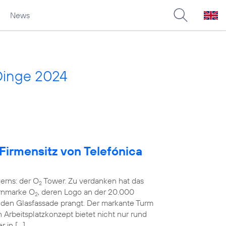
News
Dinge 2024
 Firmensitz von Telefónica
erns: der O
Tower. Zu verdanken hat das
2
rnmarke O
, deren Logo an der 20.000
2
en Glasfassade prangt. Der markante Turm
rbeitsplatzkonzept bietet nicht nur rund
r in […]