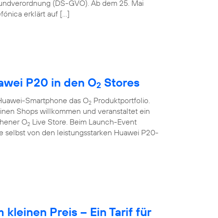
rundverordnung (DS-GVO). Ab dem 25. Mai
ónica erklärt auf […]
wei P20 in den O
Stores
2
s Huawei-Smartphone das O
Produktportfolio.
2
seinen Shops willkommen und veranstaltet ein
chener O
Live Store. Beim Launch-Event
2
 selbst von den leistungsstarken Huawei P20-
leinen Preis – Ein Tarif für