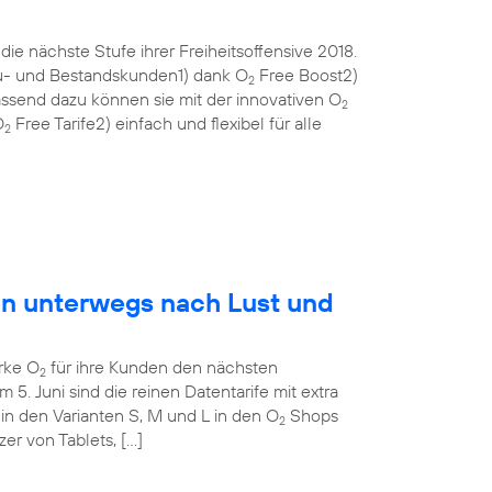
ie nächste Stufe ihrer Freiheitsoffensive 2018.
eu- und Bestandskunden1) dank O
Free Boost2)
2
ssend dazu können sie mit der innovativen O
2
O
Free Tarife2) einfach und flexibel für alle
2
en unterwegs nach Lust und
rke O
für ihre Kunden den nächsten
2
m 5. Juni sind die reinen Datentarife mit extra
in den Varianten S, M und L in den O
Shops
2
tzer von Tablets, […]