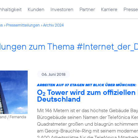
haltigkeit
Kunden
Investoren
Partner
Karriere
Presse
ws
Pressemitteilungen
Archiv 2024
ilungen zum Thema #Internet_der_
06. Juni 2018
ARBEITEN AUF 37 ETAGEN MIT BLICK ÜBER MÜNCHEN:
O
Tower wird zum offiziellen
2
Deutschland
Mit 146 Metern ist er das höchste Gebäude Bay
Bürogebäude seinen Namen der Telefónica Ke
land / Fernanda
Quadratmeter großen und blaugrün schimmernd
am Georg-Brauchle-Ring mit seinem modernen A
2.400 Arbeitsplätze für die Telefónica Mitarbeite