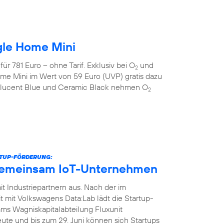
gle Home Mini
r 781 Euro – ohne Tarif. Exklusiv bei O
und
2
me Mini im Wert von 59 Euro (UVP) gratis dazu
anslucent Blue und Ceramic Black nehmen O
2
RTUP-FÖRDERUNG:
gemeinsam IoT-Unternehmen
t Industriepartnern aus. Nach der im
it Volkswagens Data:Lab lädt die Startup-
ms Wagniskapitalabteilung Fluxunit
te und bis zum 29. Juni können sich Startups