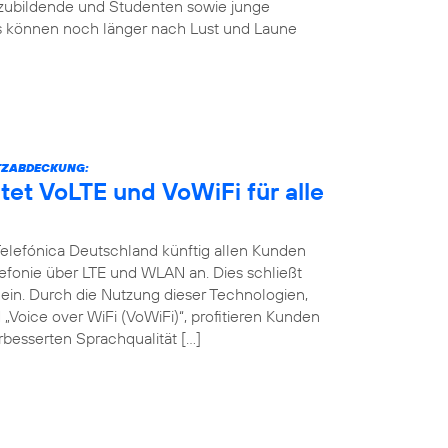
szubildende und Studenten sowie junge
s können noch länger nach Lust und Laune
TZABDECKUNG:
tet VoLTE und VoWiFi für alle
 Telefónica Deutschland künftig allen Kunden
efonie über LTE und WLAN an. Dies schließt
in. Durch die Nutzung dieser Technologien,
Voice over WiFi (VoWiFi)“, profitieren Kunden
besserten Sprachqualität […]