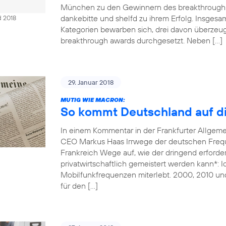
München zu den Gewinnern des breakthrough 
dankebitte und shelfd zu ihrem Erfolg. Insges
d 2018
Kategorien bewarben sich, drei davon überzeug
breakthrough awards durchgesetzt. Neben […]
29. Januar 2018
MUTIG WIE MACRON:
So kommt Deutschland auf di
In einem Kommentar in der Frankfurter Allgem
CEO Markus Haas Irrwege der deutschen Freque
Frankreich Wege auf, wie der dringend erforde
privatwirtschaftlich gemeistert werden kann*: 
Mobilfunkfrequenzen miterlebt. 2000, 2010 un
für den […]