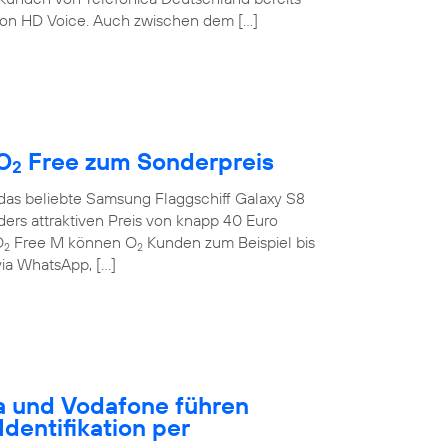
on HD Voice. Auch zwischen dem […]
O
Free zum Sonderpreis
2
 das beliebte Samsung Flaggschiff Galaxy S8
rs attraktiven Preis von knapp 40 Euro
O
Free M können O
Kunden zum Beispiel bis
2
2
ia WhatsApp, […]
a und Vodafone führen
dentifikation per