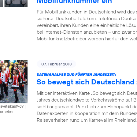
Mobilfunknummer ein
Für Mobilfunkkunden in Deutschland wird das d
sicherer. Deutsche Telekom, Telefónica Deut
vereinbart, ihren Kunden eine einheitliche Lö
bei Internet-Diensten anzubieten – und zwar 
Mobilfunknetzbetreiber werden hierfür den wel
07. Februar 2018
DATENANALYSE ZUR FÜNFTEN JAHRESZEIT:
So bewegt sich Deutschland 
Mit der interaktiven Karte „So bewegt sich De
Jahres deutschlandweite Verkehrsströme auf B
sichtbar gemacht. Pünktlich zum Höhepunkt der 
isvetsikas1969
|
arbeitet
Datenexperten in Kooperation mit dem Bundesve
Reiseverhalten rund um Karneval im Rheinland. B