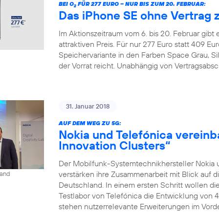
BEI O
FÜR 277 EURO – NUR BIS ZUM 20. FEBRUAR:
2
Das iPhone SE ohne Vertrag 
Im Aktionszeitraum vom 6. bis 20. Februar gibt
attraktiven Preis. Für nur 277 Euro statt 409 
Speichervariante in den Farben Space Grau, Si
der Vorrat reicht. Unabhängig von Vertragsabsc
31. Januar 2018
AUF DEM WEG ZU 5G:
Nokia und Telefónica vereinb
Innovation Clusters“
Der Mobilfunk-Systemtechnikhersteller Nokia 
verstärken ihre Zusammenarbeit mit Blick auf d
land
Deutschland. In einem ersten Schritt wollen 
Testlabor von Telefónica die Entwicklung von 
stehen nutzerrelevante Erweiterungen im Vorder