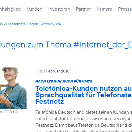
haltigkeit
Kunden
Investoren
Partner
Karriere
Presse
ws
Pressemitteilungen
Archiv 2024
ilungen zum Thema #Internet_der_
08. Februar 2018
NACH LTE NUN AUCH FÜR UMTS:
Telefónica-Kunden nutzen a
Sprachqualität für Telefonat
Festnetz
Telefónica Deutschland bietet seinen Kunden 
s: CC0 1.0,
sofort auch für Telefonate zwischen dem eig
Festnetz. Damit baut Telefónica Deutschland d
aus. Innerhalb des Mobilfunknetzes profitiere