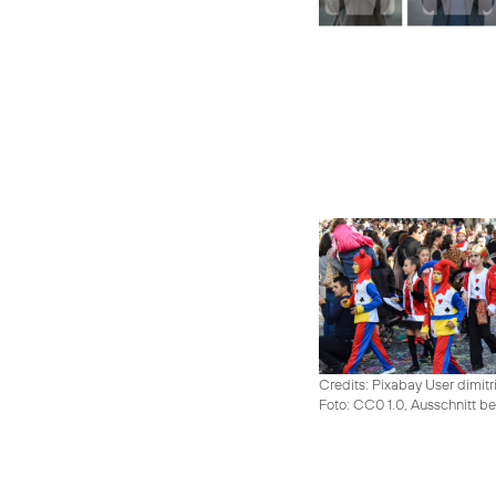
Credits: Pixabay User dimitr
Foto: CC0 1.0, Ausschnitt be