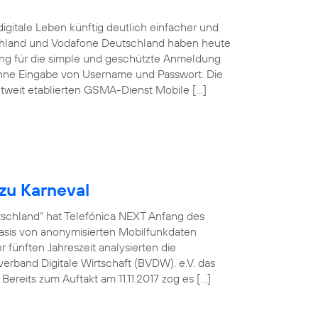
igitale Leben künftig deutlich einfacher und
schland und Vodafone Deutschland haben heute
sung für die simple und geschützte Anmeldung
ohne Eingabe von Username und Passwort. Die
tweit etablierten GSMA-Dienst Mobile […]
zu Karneval
utschland“ hat Telefónica NEXT Anfang des
asis von anonymisierten Mobilfunkdaten
fünften Jahreszeit analysierten die
rband Digitale Wirtschaft (BVDW). e.V. das
ereits zum Auftakt am 11.11.2017 zog es […]