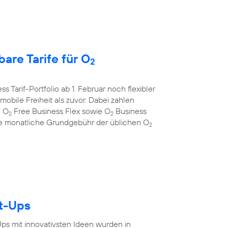
are Tarife für O
2
s Tarif-Portfolio ab 1. Februar noch flexibler
bile Freiheit als zuvor. Dabei zahlen
e O
Free Business Flex sowie O
Business
2
2
 die monatliche Grundgebühr der üblichen O
2
rt-Ups
-Ups mit innovativsten Ideen wurden in