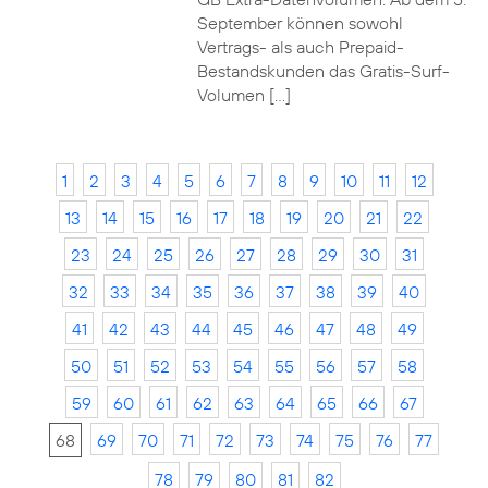
September können sowohl
Vertrags- als auch Prepaid-
Bestandskunden das Gratis-Surf-
Volumen […]
1
2
3
4
5
6
7
8
9
10
11
12
13
14
15
16
17
18
19
20
21
22
23
24
25
26
27
28
29
30
31
32
33
34
35
36
37
38
39
40
41
42
43
44
45
46
47
48
49
50
51
52
53
54
55
56
57
58
59
60
61
62
63
64
65
66
67
68
69
70
71
72
73
74
75
76
77
78
79
80
81
82