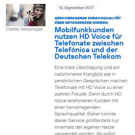
12. September 2017
HERVORRAGENDE SPRACHQUALITÄT
ÜBER NETZGRENZEN HINWEG:
Mobilfunkkunden
Credits: Gettyimages
nutzen HD Voice für
Telefonate zwischen
Telefónica und der
Deutschen Telekom
Eine klare Übertragung und ein
natürlicheres Klangbild wie in
persönlichen Gesprächen machen
Telefonate mit HD Voice zu einer
wahren Freude. Denn durch HD
Voice telefonieren Kunden mit
einer hervorragenden
Sprachqualität. Bisher konnte
dieser Service größtenteils nur
innerhalb der eigenen Netze
verwendet werden. Ab sofort