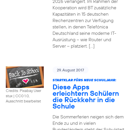
2026 verlängert. Im Rahmen der
Kooperation wird BT zusätzliche
Kapazitäten in 15 deutschen
Rechenzentren zur Verfügung
stellen, in denen Telefónica
Deutschland seine moderne IT-
Ausrüstung – wie Router und
Server – platziert. […]
29. August 2017
STARTKLAR FÜRS NEUE SCHULJAHR:
Diese Apps
Credits: Pixabay User
erleichtern Schülern
stux
|
CC0 1.0,
die Rückkehr in die
Ausschnitt bearbeitet
Schule
Die Sommerferien neigen sich dem
Ende zu und in vielen
Bundesländern steht der Schulstart