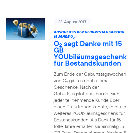
23. August 2017
ABSCHLUSS DER GEBURTSTAGSAKTION
15 JAHRE O
:
2
O
sagt Danke mit 15
2
GB
YOUbiläumsgeschenk
für Bestandskunden
Zum Ende der Geburtstagswochen
von O
gibt es noch einmal
2
Geschenke. Nach der
Geburtstagslotterie, bei der sich
jeder teilnehmende Kunde über
einen Preis freuen konnte, folgt ein
weiteres YOUbiläumsgeschenk für
Bestandskunden: Als Dank für 15
tolle Jahre erhalten sie einmalig 15
GB Extra-Datenvolumen. Ab dem 5.