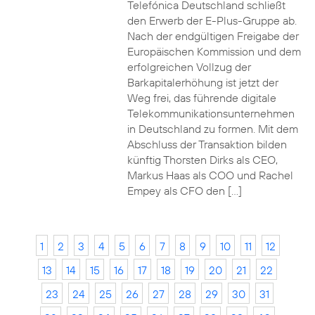
Telefónica Deutschland schließt
den Erwerb der E-Plus-Gruppe ab.
Nach der endgültigen Freigabe der
Europäischen Kommission und dem
erfolgreichen Vollzug der
Barkapitalerhöhung ist jetzt der
Weg frei, das führende digitale
Telekommunikationsunternehmen
in Deutschland zu formen. Mit dem
Abschluss der Transaktion bilden
künftig Thorsten Dirks als CEO,
Markus Haas als COO und Rachel
Empey als CFO den […]
1
2
3
4
5
6
7
8
9
10
11
12
13
14
15
16
17
18
19
20
21
22
23
24
25
26
27
28
29
30
31