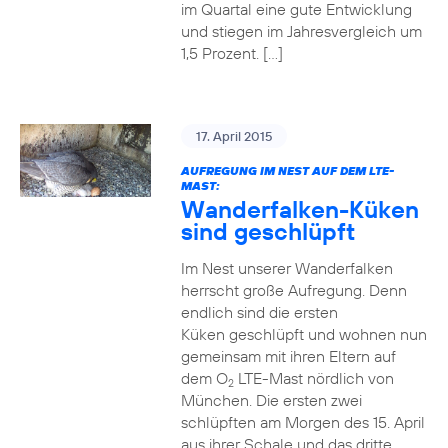
im Quartal eine gute Entwicklung
und stiegen im Jahresvergleich um
1,5 Prozent. […]
17. April 2015
AUFREGUNG IM NEST AUF DEM LTE-
MAST:
Wanderfalken-Küken
sind geschlüpft
Im Nest unserer Wanderfalken
herrscht große Aufregung. Denn
endlich sind die ersten
Küken geschlüpft und wohnen nun
gemeinsam mit ihren Eltern auf
dem O
LTE-Mast nördlich von
2
München. Die ersten zwei
schlüpften am Morgen des 15. April
aus ihrer Schale und das dritte