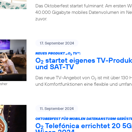
Das Oktoberfest startet fulminant: Am ersten
40.000 Gigabyte mobiles Datenvolumen im Ne
zuvor.
17. September 2024
NEUES PRODUKT „O
TV“:
2
O
startet eigenes TV-Produkt
2
und SAT-TV
Das neue TV-Angebot von O
ist mit über 130
2
und Komfortfunktionen eine flexible und umfan
esher
11. September 2024
OKTOBERFEST FÜR MOBILEN DATENANSTURM GERÜSTE
O
Telefónica errichtet 20 5G
2