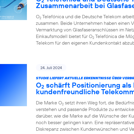
2
Zusammenarbeit bei Glasfas
O
Telefónica und die Deutsche Telekom arbeit
2
zusammen. Beide Unternehmen haben einen Ver
Vermarktung von Glasfaseranschlüssen im Netz
Einkaufsmodell bietet für O
Telefónica die Mögl
2
Telekom für den eigenen Kundenkontakt abzub
24. Juli 2024
STUDIE LIEFERT AKTUELLE ERKENNTNISSE ÜBER VER
O
schärft Positionierung al
2
kundenfreundliche Telekom
Die Marke O
setzt ihren Weg fort, die Bedürfn
2
verstehen und passende Produkte zu entwickeln
darüber, wie die Marke auf die Wünsche der Ku
noch besser gelingen kann. Eine repräsentative
Diskrepanz zwischen Kundenwünschen und Ver