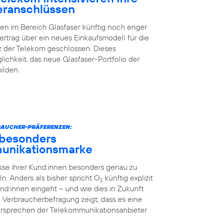
eranschlüssen
en im Bereich Glasfaser künftig noch enger
trag über ein neues Einkaufsmodell für die
 der Telekom geschlossen. Dieses
ichkeit, das neue Glasfaser-Portfolio der
ilden.
BRAUCHER-PRÄFERENZEN:
s besonders
munikationsmarke
isse ihrer Kund:innen besonders genau zu
. Anders als bisher spricht O
künftig explizit
2
nd:innen eingeht – und wie dies in Zukunft
 Verbraucherbefragung zeigt, dass es eine
sprechen der Telekommunikationsanbieter