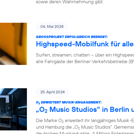
sowie deren Wahrnehmung gibt.
06. Mai 2024
GROSSPROJEKT ERFOLGREICH BEENDET:
Highspeed-Mobilfunk für alle
Surfen, streamen, chatten – über ein Highspeed-
alle Fahrgäste der Berliner Verkehrsbetriebe (
25. April 2024
O
ERWEITERT MUSIK-ENGAGEMENT:
2
„O
Music Studios“ in Berlin
2
Die Marke O
erweitert ihr langjähriges Musik-
2
und Hamburg die „O
Music Studios”. Gemeins
2
deutschen Musikindustrie „A Million Entertainm