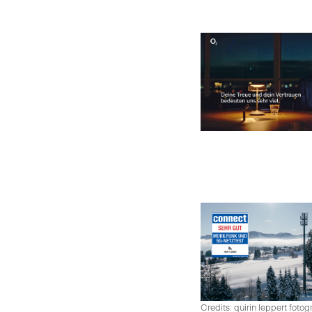
Credits: quirin leppert fotogr