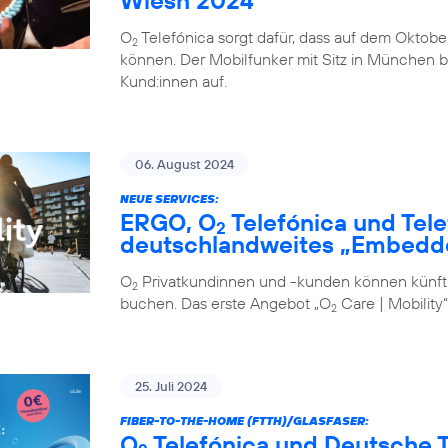
Wiesn 2024
O
Telefónica sorgt dafür, dass auf dem Oktobe
2
können. Der Mobilfunker mit Sitz in München b
Kund:innen auf.
06. August 2024
NEUE SERVICES:
ERGO, O
Telefónica und Tele
2
deutschlandweites „Embedd
O
Privatkundinnen und -kunden können künfti
2
buchen. Das erste Angebot „O
Care | Mobility“
2
25. Juli 2024
FIBER-TO-THE-HOME (FTTH)/GLASFASER:
O
Telefónica und Deutsche T