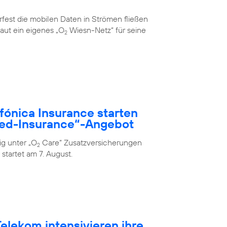
rfest die mobilen Daten in Strömen fließen
aut ein eigenes „O
Wiesn-Netz“ für seine
2
fónica Insurance starten
ed-Insurance“-Angebot
g unter „O
Care“ Zusatzversicherungen
2
 startet am 7. August.
elekom intensivieren ihre