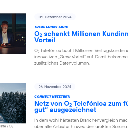
05. Dezember 2024
TREUE LOHNT SICH:
O
schenkt Millionen Kundin
2
Vorteil
O
Telefónica bucht Millionen Vertragskundin
2
innovativen „Grow Vorteil“ auf. Damit bekommen
zusätzliches Datenvolumen.
26. November 2024
CONNECT NETZTEST:
Netz von O
Telefónica zum fü
2
gut“ ausgezeichnet
In dem wohl härtesten Branchenvergleich mach
über alle Anbieter hinweg den größten Sprung
afie / O
2