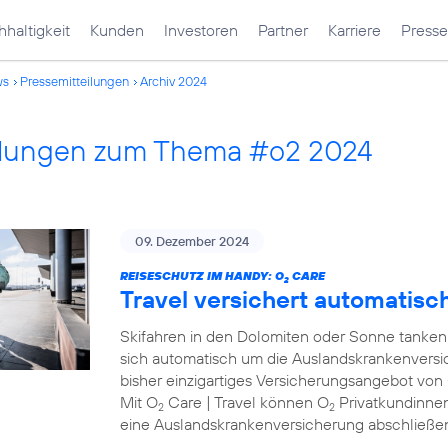
haltigkeit
Kunden
Investoren
Partner
Karriere
Presse
ws
Pressemitteilungen
Archiv 2024
ilungen zum Thema #o2 2024
09. Dezember 2024
REISESCHUTZ IM HANDY: O
CARE
2
Travel versichert automatisc
Skifahren in den Dolomiten oder Sonne tanke
sich automatisch um die Auslandskrankenversic
bisher einzigartiges Versicherungsangebot von
Mit O
Care | Travel können O
Privatkundinne
2
2
eine Auslandskrankenversicherung abschließe