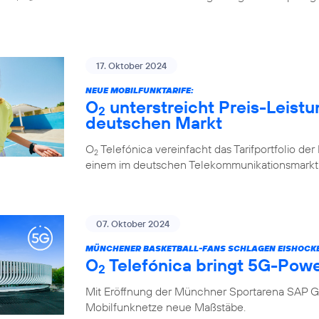
17. Oktober 2024
NEUE MOBILFUNKTARIFE:
O
unterstreicht Preis-Leistu
2
deutschen Markt
O
Telefónica vereinfacht das Tarifportfolio de
2
einem im deutschen Telekommunikationsmarkt e
07. Oktober 2024
MÜNCHENER BASKETBALL-FANS SCHLAGEN EISHOCKE
O
Telefónica bringt 5G-Pow
2
Mit Eröffnung der Münchner Sportarena SAP G
Mobilfunknetze neue Maßstäbe.