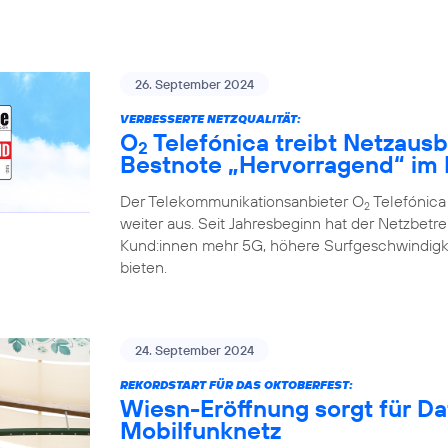
26. September 2024
VERBESSERTE NETZQUALITÄT:
O
Telefónica treibt Netzausb
2
Bestnote „Hervorragend“ im 
Der Telekommunikationsanbieter O
Telefónica
2
weiter aus. Seit Jahresbeginn hat der Netzbe
Kund:innen mehr 5G, höhere Surfgeschwindigk
bieten.
24. September 2024
REKORDSTART FÜR DAS OKTOBERFEST:
Wiesn-Eröffnung sorgt für D
Mobilfunknetz