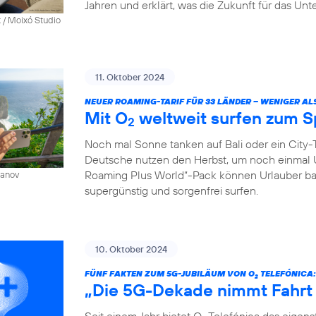
Jahren und erklärt, was die Zukunft für das Un
 / Moixó Studio
11. Oktober 2024
NEUER ROAMING-TARIF FÜR 33 LÄNDER – WENIGER AL
Mit O
weltweit surfen zum S
2
Noch mal Sonne tanken auf Bali oder ein City-T
Deutsche nutzen den Herbst, um noch einmal 
Roaming Plus World“-Pack können Urlauber ba
sanov
supergünstig und sorgenfrei surfen.
10. Oktober 2024
FÜNF FAKTEN ZUM 5G-JUBILÄUM VON O
TELEFÓNICA:
2
„Die 5G-Dekade nimmt Fahrt
Seit einem Jahr bietet O
Telefónica das eigen