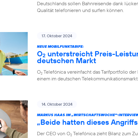
Deutschlands sollen Bahnreisende dank lücken
Qualität telefonieren und surfen können.
17. Oktober 2024
NEUE MOBILFUNKTARIFE:
O
unterstreicht Preis-Leistu
2
deutschen Markt
O
Telefónica vereinfacht das Tarifportfolio de
2
einem im deutschen Telekommunikationsmarkt e
14. Oktober 2024
MARKUS HAAS IM „WIRTSCHAFTSWOCHE“-INTERVIE
„Beide hatten dieses Angriff
Der CEO von O
Telefónica zieht Bilanz zum 
2