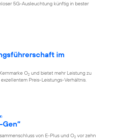
loser 5G-Ausleuchtung künftig in bester
ngsführerschaft im
r Kernmarke O
und bietet mehr Leistung zu
2
xzellentem Preis-Leistungs-Verhältnis.
W:
s-Gen“
Zusammenschluss von E-Plus und O
vor zehn
2