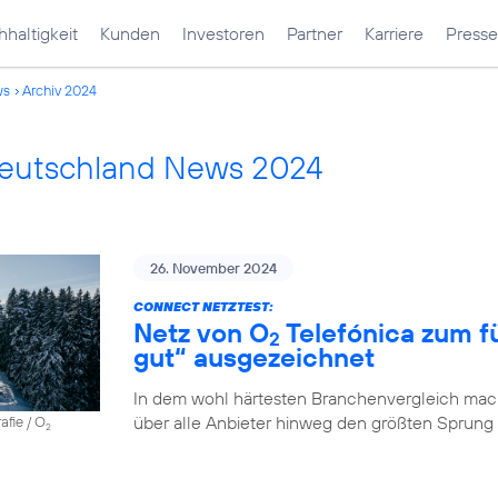
haltigkeit
Kunden
Investoren
Partner
Karriere
Presse
ws
Archiv 2024
Deutschland News 2024
26. November 2024
CONNECT NETZTEST:
Netz von O
Telefónica zum fü
2
gut“ ausgezeichnet
In dem wohl härtesten Branchenvergleich mach
über alle Anbieter hinweg den größten Sprung
afie / O
2