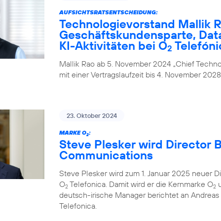
AUFSICHTSRATSENTSCHEIDUNG:
Technologievorstand Mallik R
Geschäftskundensparte, Data
KI-Aktivitäten bei O
Telefóni
2
Mallik Rao ab 5. November 2024 „Chief Technol
mit einer Vertragslaufzeit bis 4. November 2028
23. Oktober 2024
MARKE O
:
2
Steve Plesker wird Director 
Communications
Steve Plesker wird zum 1. Januar 2025 neuer 
O
Telefonica. Damit wird er die Kernmarke O
u
2
2
deutsch-irische Manager berichtet an Andrea
Telefonica.