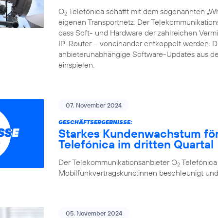
O
Telefónica schafft mit dem sogenannten „Whi
2
eigenen Transportnetz. Der Telekommunikations
dass Soft- und Hardware der zahlreichen Vermi
IP-Router – voneinander entkoppelt werden.
anbieterunabhängige Software-Updates aus de
einspielen.
07. November 2024
GESCHÄFTSERGEBNISSE:
Starkes Kundenwachstum förde
Telefónica im dritten Quartal
Der Telekommunikationsanbieter O
Telefónica
2
Mobilfunkvertragskund:innen beschleunigt und se
05. November 2024