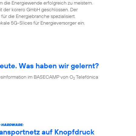
m die Energiewende erfolgreich zu meistern.
mit der korero GmbH geschlossen. Der
 für die Energiebranche spezialisiert.
okale 5G-Slices für Energieversorger ein.
eute. Was haben wir gelernt?
 Desinformation im BASECAMP von O
Telefónica
2
D HARDWARE:
ransportnetz auf Knopfdruck