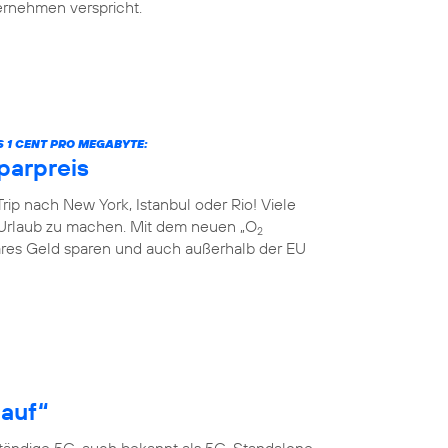
ternehmen verspricht.
S 1 CENT PRO MEGABYTE:
parpreis
rip nach New York, Istanbul oder Rio! Viele
Urlaub zu machen. Mit dem neuen „O
2
res Geld sparen und auch außerhalb der EU
 auf“
ständige 5G, auch bekannt als 5G-Standalone