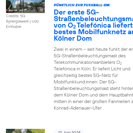
PÜNKTLICH ZUR FUSSBALL-EM:
Der erste 5G-
Credits: 5G
Straßenbeleuchtungsm
Synergiewerk | Udo
von O
Telefónica liefert
2
Ernhuber
bestes Mobilfunknetz 
Kölner Dom
Zwei in einem – seit heute funkt der er
5G-Straßenbeleuchtungsmast des
Telekommunikationsanbieters O
2
Telefónica in Köln. Er liefert Licht und
gleichzeitig bestes 5G-Netz für
Mobilfunkkund:innen. Der 5G-
Straßenbeleuchtungsmast steht hinte
dem Kölner Dom und dem Hauptbahn
mitten in einer der großen Fanmeilen
Konrad-Adenauer-Ufer.
13. Juni 2024