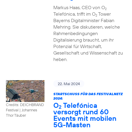
Markus Haas, CEO von O
2
Telefónica, trifft im O
Tower
2
Bayerns Digitalminister Fabian
Mehring. Sie diskutieren, welche
Rahmenbedingungen
Digitalisierung braucht, um ihr
Potenzial für Wirtschaft,
Gesellschaft und Wissenschaft zu
heben.
22. Mai 2024
STARTSCHUSS FÜR DAS FESTIVALNETZ
2024:
O
Telefónica
Credits: DEICHBRAND
2
versorgt rund 60
Festival | Johannes
Thor Täuber
Events mit mobilen
5G-Masten