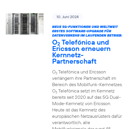
10. Juni 2024
NEUE 5G-FUNKTIONEN UND WELTWEIT
ERSTES SOFTWARE-UPGRADE FÜR
DATENVERKEHR IM LAUFENDEN BETRIEB:
O
Telefónica und
2
Ericsson erneuern
Kernnetz-
Partnerschaft
O
Telefónica und Ericsson
2
verlängern ihre Partnerschaft im
Bereich des Mobilfunk-Kernnetzes.
O
Telefónica setzt im Kernnetz
2
bereits seit 2020 auf das 5G Dual-
Mode-Kernnetz von Ericsson.
Heute ist das Kernnetz des
europäischen Netzausrüsters dafür
verantwortlich, alle
Mobilfunksignale der rund 45