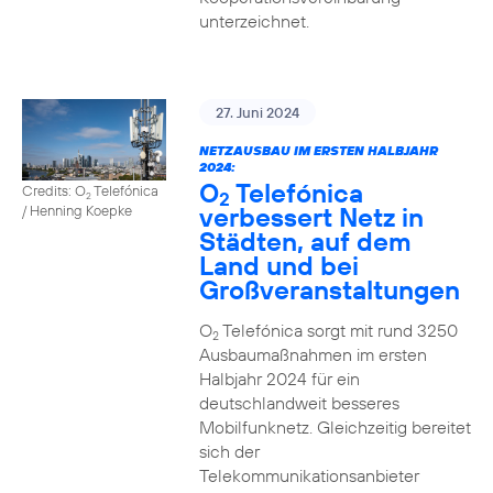
unterzeichnet.
27. Juni 2024
NETZAUSBAU IM ERSTEN HALBJAHR
2024:
O
Telefónica
Credits: O
Telefónica
2
2
verbessert Netz in
/ Henning Koepke
Städten, auf dem
Land und bei
Großveranstaltungen
O
Telefónica sorgt mit rund 3250
2
Ausbaumaßnahmen im ersten
Halbjahr 2024 für ein
deutschlandweit besseres
Mobilfunknetz. Gleichzeitig bereitet
sich der
Telekommunikationsanbieter