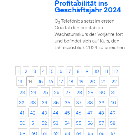
Profitabilität ins
Geschäftsjahr 2024
O
Telefónica setzt im ersten
2
Quartal den profitablen
Wachstumskurs der Vorjahre fort
und befindet sich auf Kurs, den
Jahresausblick 2024 zu erreichen
1
2
3
4
5
6
7
8
9
10
11
12
13
14
15
16
17
18
19
20
21
22
23
24
25
26
27
28
29
30
31
32
33
34
35
36
37
38
39
40
41
42
43
44
45
46
47
48
49
50
51
52
53
54
55
56
57
58
59
60
61
62
63
64
65
66
67