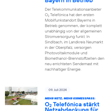
Bayern in Betrieb
Der Telekommunikationsanbieter
O
Telefónica hat den ersten
2
Mobilfunkstandort Bayerns in
Betrieb genommen, der komplett
unabhängig von der allgemeinen
Stromversorgung funkt. In
Sindlbach, im Landkreis Neumarkt
in der Oberpfalz, versorgen
Photovoltaikmodule und
Biomethanol-Brennstoffzellen den
neu errichteten Sendemast mit
nachhaltiger Energie.
09. Juli 2024
MEHR NETZ, MEHR KIRMESSPASS:
O
Telefónica stärkt
2
Netzabdeckung für