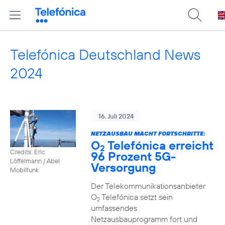
Telefónica Deutschland News
2024
16. Juli 2024
NETZAUSBAU MACHT FORTSCHRITTE:
O
Telefónica erreicht
2
Credits: Eric
96 Prozent 5G-
Löffelmann / Abel
Versorgung
Mobilfunk
Der Telekommunikationsanbieter
O
Telefónica setzt sein
2
umfassendes
Netzausbauprogramm fort und