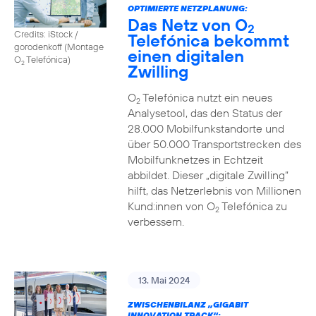
OPTIMIERTE NETZPLANUNG:
Das Netz von O
2
Credits: iStock /
Telefónica bekommt
gorodenkoff (Montage
einen digitalen
O
Telefónica)
2
Zwilling
O
Telefónica nutzt ein neues
2
Analysetool, das den Status der
28.000 Mobilfunkstandorte und
über 50.000 Transportstrecken des
Mobilfunknetzes in Echtzeit
abbildet. Dieser „digitale Zwilling“
hilft, das Netzerlebnis von Millionen
Kund:innen von O
Telefónica zu
2
verbessern.
13. Mai 2024
ZWISCHENBILANZ „GIGABIT
INNOVATION TRACK“: