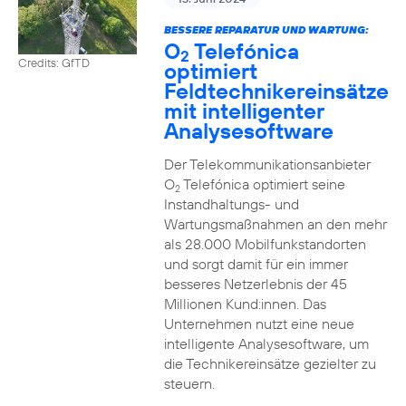
BESSERE REPARATUR UND WARTUNG:
O
Telefónica
2
Credits: GfTD
optimiert
Feldtechnikereinsätze
mit intelligenter
Analysesoftware
Der Telekommunikationsanbieter
O
Telefónica optimiert seine
2
Instandhaltungs- und
Wartungsmaßnahmen an den mehr
als 28.000 Mobilfunkstandorten
und sorgt damit für ein immer
besseres Netzerlebnis der 45
Millionen Kund:innen. Das
Unternehmen nutzt eine neue
intelligente Analysesoftware, um
die Technikereinsätze gezielter zu
steuern.