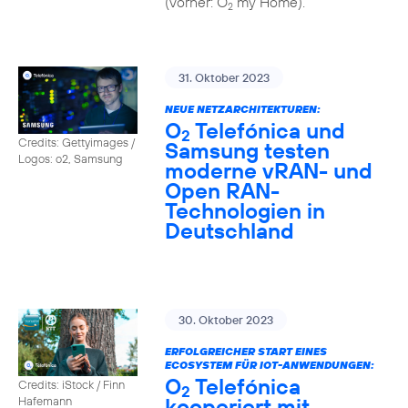
(vorher: O
my Home).
2
31. Oktober 2023
NEUE NETZARCHITEKTUREN:
O
Telefónica und
2
Credits: Gettyimages /
Samsung testen
Logos: o2, Samsung
moderne vRAN- und
Open RAN-
Technologien in
Deutschland
30. Oktober 2023
ERFOLGREICHER START EINES
ECOSYSTEM FÜR IOT-ANWENDUNGEN:
O
Telefónica
Credits: iStock / Finn
2
kooperiert mit
Hafemann