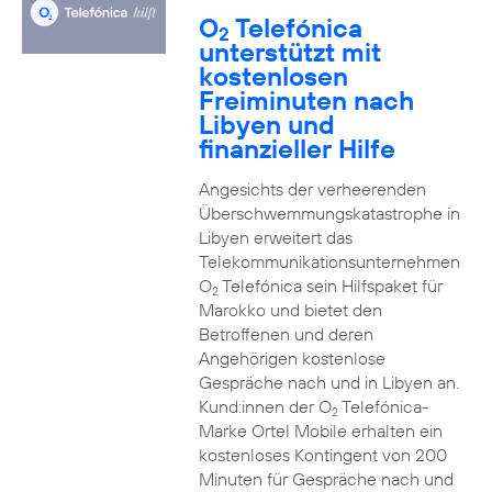
O
Telefónica
2
unterstützt mit
kostenlosen
Freiminuten nach
Libyen und
finanzieller Hilfe
Angesichts der verheerenden
Überschwemmungskatastrophe in
Libyen erweitert das
Telekommunikationsunternehmen
O
Telefónica sein Hilfspaket für
2
Marokko und bietet den
Betroffenen und deren
Angehörigen kostenlose
Gespräche nach und in Libyen an.
Kund:innen der O
Telefónica-
2
Marke Ortel Mobile erhalten ein
kostenloses Kontingent von 200
Minuten für Gespräche nach und