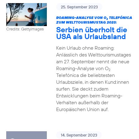
25. September 2023
ROAMING-ANALYSE VON O
TELEFÓNICA
2
ZUM WELTTOURISMUSTAG 2023:
Serbien überholt die
Credits: Gettyimages
USA als Urlaubsland
Kein Urlaub ohne Roaming:
Anlässlich des Welttourismustages
am 27. September nennt die neue
Roaming-Analyse von O
2
Telefónica die beliebtesten
Urlaubsziele, in denen Kund:innen
surfen. Sie deckt zudem
Entwicklungen beim Roaming-
Verhalten außerhalb der
Europäischen Union auf.
14. September 2023