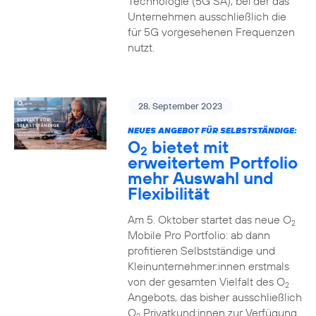
Technologie (5G SA), bei der das
Unternehmen ausschließlich die
für 5G vorgesehenen Frequenzen
nutzt.
28. September 2023
NEUES ANGEBOT FÜR SELBSTSTÄNDIGE:
O
bietet mit
2
erweitertem Portfolio
mehr Auswahl und
Flexibilität
Am 5. Oktober startet das neue O
2
Mobile Pro Portfolio: ab dann
profitieren Selbstständige und
Kleinunternehmer:innen erstmals
von der gesamten Vielfalt des O
2
Angebots, das bisher ausschließlich
O
Privatkund:innen zur Verfügung