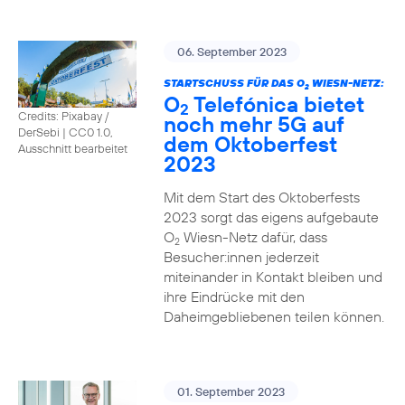
06. September 2023
STARTSCHUSS FÜR DAS O
WIESN-NETZ:
2
O
Telefónica bietet
2
Credits: Pixabay /
noch mehr 5G auf
DerSebi
|
CC0 1.0,
dem Oktoberfest
Ausschnitt bearbeitet
2023
Mit dem Start des Oktoberfests
2023 sorgt das eigens aufgebaute
O
Wiesn-Netz dafür, dass
2
Besucher:innen jederzeit
miteinander in Kontakt bleiben und
ihre Eindrücke mit den
Daheimgebliebenen teilen können.
01. September 2023