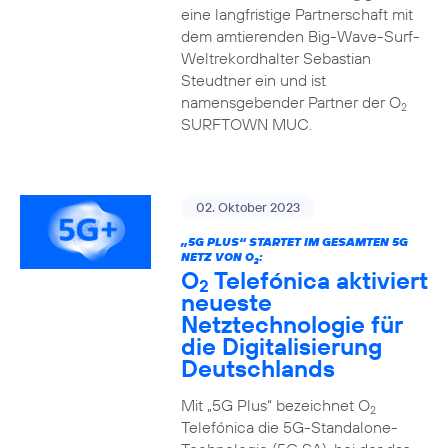
eine langfristige Partnerschaft mit
dem amtierenden Big-Wave-Surf-
Weltrekordhalter Sebastian
Steudtner ein und ist
namensgebender Partner der O
2
SURFTOWN MUC.
02. Oktober 2023
„5G PLUS“ STARTET IM GESAMTEN 5G
NETZ VON O
:
2
O
Telefónica aktiviert
2
neueste
Netztechnologie für
die Digitalisierung
Deutschlands
Mit „5G Plus“ bezeichnet O
2
Telefónica die 5G-Standalone-