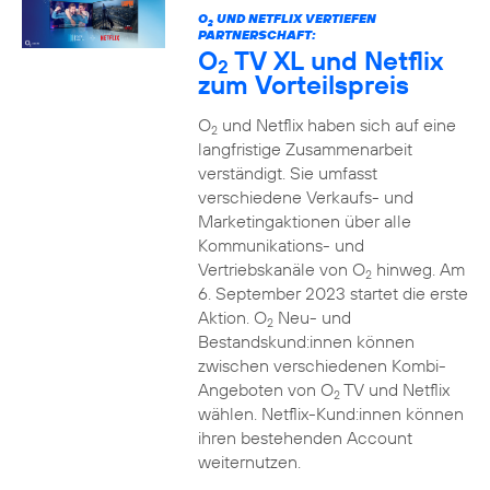
O
UND NETFLIX VERTIEFEN
2
PARTNERSCHAFT:
O
TV XL und Netflix
2
zum Vorteilspreis
O
und Netflix haben sich auf eine
2
langfristige Zusammenarbeit
verständigt. Sie umfasst
verschiedene Verkaufs- und
Marketingaktionen über alle
Kommunikations- und
Vertriebskanäle von O
hinweg. Am
2
6. September 2023 startet die erste
Aktion. O
Neu- und
2
Bestandskund:innen können
zwischen verschiedenen Kombi-
Angeboten von O
TV und Netflix
2
wählen. Netflix-Kund:innen können
ihren bestehenden Account
weiternutzen.