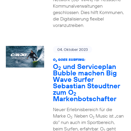
Kommunalverwaltungen
geschlossen. Dies hilft Kommunen,
die Digitalisierung flexibel
voranzutreiben.
04. Oktober 2023
O
GOES SURFING:
2
O
und Serviceplan
2
Bubble machen Big
Wave Surfer
Sebastian Steudtner
zum O
2
Markenbotschafter
Neuer Erlebnisbereich für die
Marke O
: Neben O
Music ist „can
2
2
do“ nun auch im Sportbereich,
beim Surfen, erfahrbar. O
geht
2