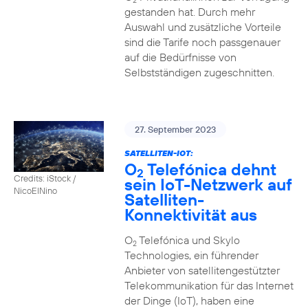
2
gestanden hat. Durch mehr
Auswahl und zusätzliche Vorteile
sind die Tarife noch passgenauer
auf die Bedürfnisse von
Selbstständigen zugeschnitten.
27. September 2023
SATELLITEN-IOT:
O
Telefónica dehnt
2
Credits: iStock /
sein IoT-Netzwerk auf
NicoElNino
Satelliten-
Konnektivität aus
O
Telefónica und Skylo
2
Technologies, ein führender
Anbieter von satellitengestützter
Telekommunikation für das Internet
der Dinge (IoT), haben eine