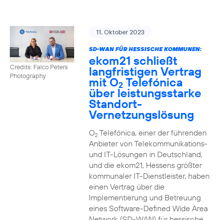
11. Oktober 2023
SD-WAN FÜR HESSISCHE KOMMUNEN:
ekom21 schließt
Credits: Falco Peters
langfristigen Vertrag
Photography
mit O
Telefónica
2
über leistungsstarke
Standort-
Vernetzungslösung
O
Telefónica, einer der führenden
2
Anbieter von Telekommunikations-
und IT-Lösungen in Deutschland,
und die ekom21, Hessens größter
kommunaler IT-Dienstleister, haben
einen Vertrag über die
Implementierung und Betreuung
eines Software-Defined Wide Area
Network (SD-WAN) für hessische