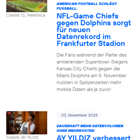
AMERICAN FOOTBALL SCHLÄGT
FUSSBALL:
NFL-Game Chiefs
Credits: O
Telefónica
2
gegen Dolphins sorgt
für neuen
Datenrekord im
Frankfurter Stadion
Die Fans während der Partie des
amtierenden Superbowl-Siegers
Kansas City Chiefs gegen die
Miami Dolphins am 5. November
nutzten in Spitzenzeiten mehr
mobile Daten als je zuvor.
02. November 2023
DAUERHAFT MEHR DATENVOLUMEN
OHNE MEHRKOSTEN:
AY YILDIZ verbessert
Credits: AY YILDIZ