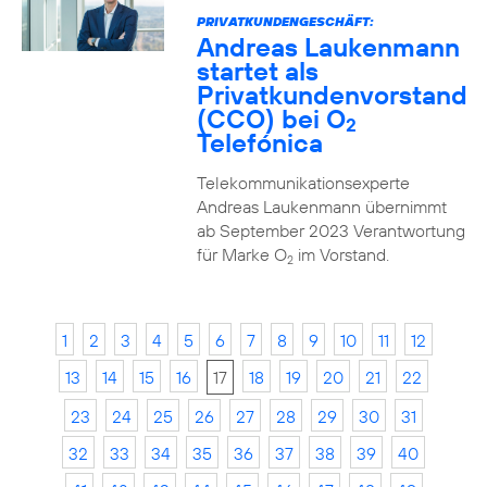
PRIVATKUNDENGESCHÄFT:
Andreas Laukenmann
startet als
Privatkundenvorstand
(CCO) bei O
2
Telefónica
Telekommunikationsexperte
Andreas Laukenmann übernimmt
ab September 2023 Verantwortung
für Marke O
im Vorstand.
2
1
2
3
4
5
6
7
8
9
10
11
12
13
14
15
16
17
18
19
20
21
22
23
24
25
26
27
28
29
30
31
32
33
34
35
36
37
38
39
40