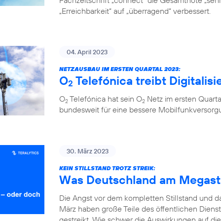
Fachzeitschrift „connect“ die Gesamtnote „sehr 
„Erreichbarkeit“ auf „überragend“ verbessert.
04. April 2023
NETZAUSBAU IM ERSTEN QUARTAL 2023:
O
Telefónica treibt Digitalis
2
O
Telefónica hat sein O
Netz im ersten Quarta
2
2
bundesweit für eine bessere Mobilfunkversorg
30. März 2023
KEIN STILLSTAND TROTZ STREIK:
Was Deutschland am Megastr
Die Angst vor dem kompletten Stillstand und 
März haben große Teile des öffentlichen Diens
gestreikt. Wie schwer die Auswirkungen auf die