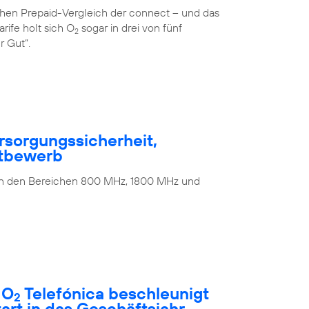
ichen Prepaid-Vergleich der connect – und das
rife holt sich O
sogar in drei von fünf
2
r Gut“.
rsorgungssicherheit,
ttbewerb
 in den Bereichen 800 MHz, 1800 MHz und
 O
Telefónica beschleunigt
2
rt in das Geschäftsjahr