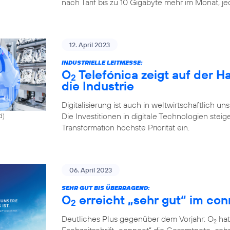
nach Tarif bis zu 10 Gigabyte mehr im Monat, j
12. April 2023
INDUSTRIELLE LEITMESSE:
O
Telefónica zeigt auf der 
2
die Industrie
Digitalisierung ist auch in weltwirtschaftlich u
Die Investitionen in digitale Technologien st
d)
Transformation höchste Priorität ein.
06. April 2023
SEHR GUT BIS ÜBERRAGEND:
O
erreicht „sehr gut“ im con
2
Deutliches Plus gegenüber dem Vorjahr: O
hat
2