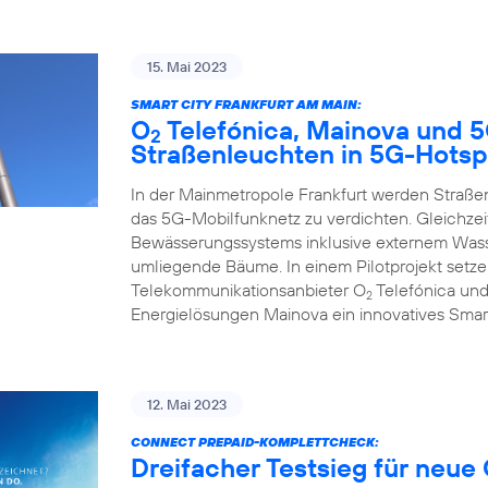
15. Mai 2023
SMART CITY FRANKFURT AM MAIN:
O
Telefónica, Mainova und 
2
Straßenleuchten in 5G-Hotsp
In der Mainmetropole Frankfurt werden Straß
das 5G-Mobilfunknetz zu verdichten. Gleichzeit
Bewässerungssystems inklusive externem Wasse
umliegende Bäume. In einem Pilotprojekt set
Telekommunikationsanbieter O
Telefónica und
2
Energielösungen Mainova ein innovatives Smar
12. Mai 2023
CONNECT PREPAID-KOMPLETTCHECK:
Dreifacher Testsieg für neue