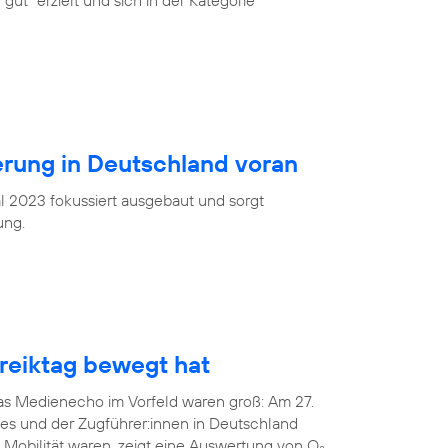
gut“ erzielt und sich in der Kategorie
ierung in Deutschland voran
l 2023 fokussiert ausgebaut und sorgt
ung.
eiktag bewegt hat
das Medienecho im Vorfeld waren groß: Am 27.
tes und der Zugführer:innen in Deutschland
 Mobilität waren, zeigt eine Auswertung von O