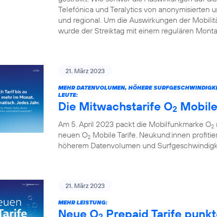
Telefónica und Teralytics von anonymisierten
und regional. Um die Auswirkungen der Mobilitä
wurde der Streiktag mit einem regulären Monta
21. März 2023
MEHR DATENVOLUMEN, HÖHERE SURFGESCHWINDIGKEITE
LEUTE:
Die Mitwachstarife O
Mobile
2
Am 5. April 2023 packt die Mobilfunkmarke O
2
neuen O
Mobile Tarife. Neukund:innen profitie
2
höherem Datenvolumen und Surfgeschwindigkei
21. März 2023
MEHR LEISTUNG:
Neue O
Prepaid Tarife punk
2