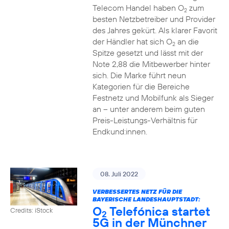
Telecom Handel haben O
zum
2
besten Netzbetreiber und Provider
des Jahres gekürt. Als klarer Favorit
der Händler hat sich O
an die
2
Spitze gesetzt und lässt mit der
Note 2,88 die Mitbewerber hinter
sich. Die Marke führt neun
Kategorien für die Bereiche
Festnetz und Mobilfunk als Sieger
an – unter anderem beim guten
Preis-Leistungs-Verhältnis für
Endkund:innen.
08. Juli 2022
VERBESSERTES NETZ FÜR DIE
BAYERISCHE LANDESHAUPTSTADT:
O
Telefónica startet
Credits: iStock
2
5G in der Münchner