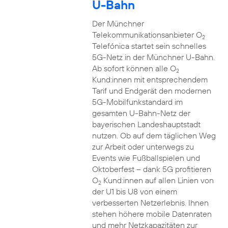
U-Bahn
Der Münchner
Telekommunikationsanbieter O
2
Telefónica startet sein schnelles
5G-Netz in der Münchner U-Bahn.
Ab sofort können alle O
2
Kund:innen mit entsprechendem
Tarif und Endgerät den modernen
5G-Mobilfunkstandard im
gesamten U-Bahn-Netz der
bayerischen Landeshauptstadt
nutzen. Ob auf dem täglichen Weg
zur Arbeit oder unterwegs zu
Events wie Fußballspielen und
Oktoberfest – dank 5G profitieren
O
Kund:innen auf allen Linien von
2
der U1 bis U8 von einem
verbesserten Netzerlebnis. Ihnen
stehen höhere mobile Datenraten
und mehr Netzkapazitäten zur