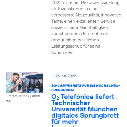
2022 mit einer Rekordentwicklung
ab. Investitionen in eine
verbesserte Netzqualität, innovative
Tarife, einen exzellenten Service
sowie in mehr Nachhaltigkeit
verleihen dem Unternehmen
erneut einen deutlichen
Leistungsschub für seine
Kund:innen.
26. Juli 2022
5G-CAMPUSNETZ FÜR DIE HOCHSCHUL-
FORSCHUNG:
O
Telefónica liefert
Credits: iStock / anon-
2
Technischer
tae
Universität München
digitales Sprungbrett
für mehr