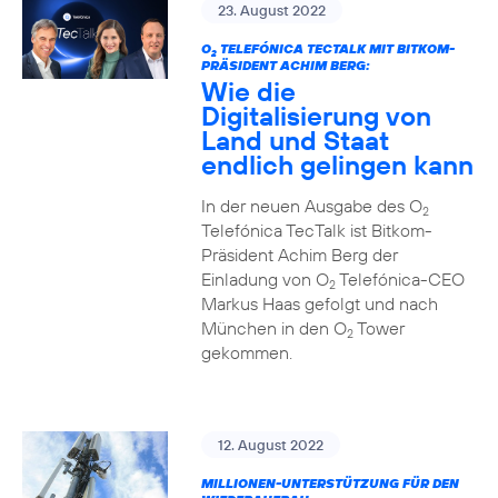
23. August 2022
O
TELEFÓNICA TECTALK MIT BITKOM-
2
PRÄSIDENT ACHIM BERG:
Wie die
Digitalisierung von
Land und Staat
endlich gelingen kann
In der neuen Ausgabe des O
2
Telefónica TecTalk ist Bitkom-
Präsident Achim Berg der
Einladung von O
Telefónica-CEO
2
Markus Haas gefolgt und nach
München in den O
Tower
2
gekommen.
12. August 2022
MILLIONEN-UNTERSTÜTZUNG FÜR DEN