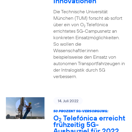
Innovationen
Die Technische Universität
München (TUM) forscht ab sofort
über ein von O
Telefónica
2
errichtetes 5G-Campusnetz an
konkreten Einsatzmöglichkeiten.
So wollen die
Wissenschaftler:innen
beispielsweise den Einsatz von
autonomen Transportfahrzeugen in
der Intralogistik durch 5G
verbessern.
14. Juli 2022
50 PROZENT 5G-VERSORGUNG:
O
Telefónica erreicht
2
frühzeitig 5G-
Ausbauziel für 2022