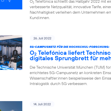
O
Telefónica schließt das Halbjahr 2022 mit ei
2
verbesserte Netzqualität, innovative Tarife, ei
Nachhaltigkeit verleihen dem Unternehmen ern
Kund:innen.
26. Juli 2022
5G-CAMPUSNETZ FÜR DIE HOCHSCHUL-FORSCHUNG:
O
Telefónica liefert Technis
2
digitales Sprungbrett für me
Die Technische Universität München (TUM) fors
errichtetes 5G-Campusnetz an konkreten Einsa
Wissenschaftler:innen beispielsweise den Eins
Intralogistik durch 5G verbessern.
14. Juli 2022