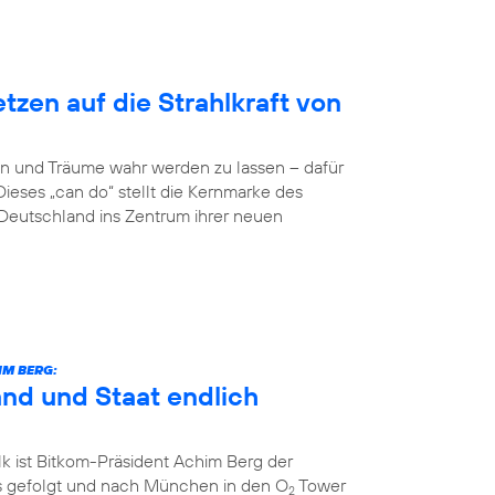
zen auf die Strahlkraft von
n und Träume wahr werden zu lassen – dafür
Dieses „can do“ stellt die Kernmarke des
eutschland ins Zentrum ihrer neuen
IM BERG:
and und Staat endlich
k ist Bitkom-Präsident Achim Berg der
 gefolgt und nach München in den O
Tower
2