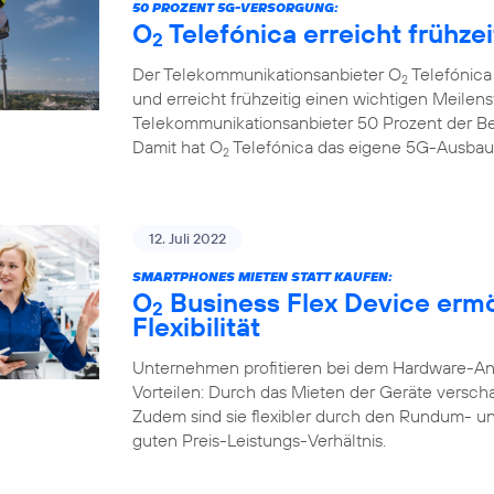
50 PROZENT 5G-VERSORGUNG:
O
Telefónica erreicht frühze
2
Der Telekommunikationsanbieter O
Telefónica
2
und erreicht frühzeitig einen wichtigen Meilenst
Telekommunikationsanbieter 50 Prozent der B
Damit hat O
Telefónica das eigene 5G-Ausbauzi
2
12. Juli 2022
SMARTPHONES MIETEN STATT KAUFEN:
O
Business Flex Device erm
2
Flexibilität
Unternehmen profitieren bei dem Hardware-A
Vorteilen: Durch das Mieten der Geräte verschaf
Zudem sind sie flexibler durch den Rundum- u
guten Preis-Leistungs-Verhältnis.