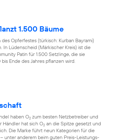
lanzt 1.500 Bäume
h des Opferfestes (türkisch: Kurban Bayrami)
 In Lüdenscheid (Märkischer Kreis) ist die
nity Patin für 1.500 Setzlinge, die sie
s Ende des Jahres pflanzen wird.
lschaft
andel haben O
zum besten Netzbetreiber und
2
er Händler hat sich O
an die Spitze gesetzt und
2
sich. Die Marke führt neun Kategorien für die
 – unter anderem beim guten Preis-Leistungs-