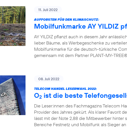
11. Juli 2022
AUFFORSTEN FÜR DEN KLIMASCHUTZ:
Mobilfunkmarke AY YILDIZ pf
AY YILDIZ pflanzt auch in diesem Jahr anlässlic
lieber Bäume, als Werbegeschenke zu verteilen.
Mobilfunkmarke für die deutsch-türkische Commu
gemeinsam mit dem Partner PLANT-MY-TREE® bi
08. Juli 2022
TELECOM HANDEL LESERWAHL 2022:
O
ist die beste Telefongesel
2
Die Leser:innen des Fachmagazins Telecom H
Provider des Jahres gekürt. Als klarer Favorit d
lässt mit der Note 2,88 die Mitbewerber hinter 
Bereiche Festnetz und Mobilfunk als Sieger an