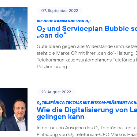
07. September 2022
DIE NEUE KAMPAGNE VON O
:
2
O
und Serviceplan Bubble set
2
„can do“
Gute Ideen gegen alle Widerstände umzusetze
steht die Marke O? mit ihrer „can do“-Haltung. 
Telekommunikationsunternehmens Telefónica D
Positionierung.
23. August 2022
O
TELEFÓNICA TECTALK MIT BITKOM-PRÄSIDENT ACH
2
Wie die Digitalisierung von L
gelingen kann
In der neuen Ausgabe des O
Telefónica TecTal
2
Einladung von O
Telefónica-CEO Markus Haas
2