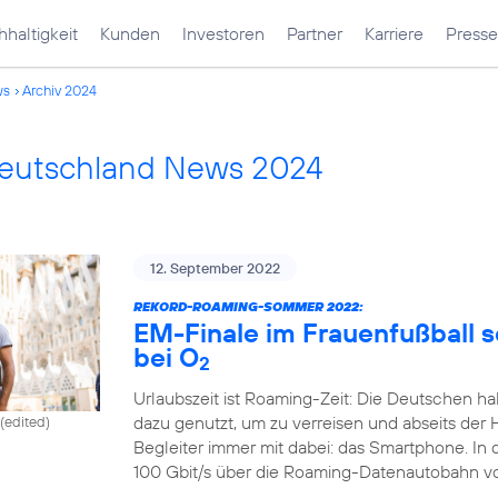
haltigkeit
Kunden
Investoren
Partner
Karriere
Presse
ws
Archiv 2024
Deutschland News 2024
12. September 2022
REKORD-ROAMING-SOMMER 2022:
EM-Finale im Frauenfußball 
bei O
2
Urlaubszeit ist Roaming-Zeit: Die Deutschen ha
dazu genutzt, um zu verreisen und abseits der 
(edited)
Begleiter immer mit dabei: das Smartphone. In
100 Gbit/s über die Roaming-Datenautobahn v