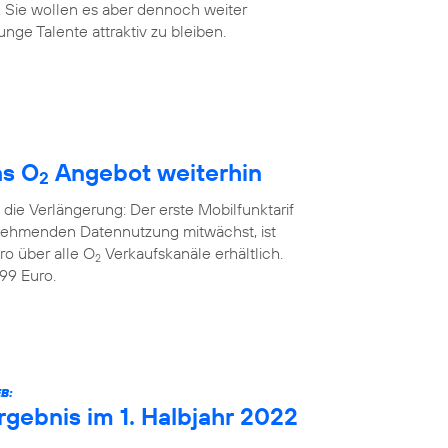
. Sie wollen es aber dennoch weiter
nge Talente attraktiv zu bleiben.
as O
Angebot weiterhin
2
die Verlängerung: Der erste Mobilfunktarif
unehmenden Datennutzung mitwächst, ist
ro über alle O
Verkaufskanäle erhältlich.
2
99 Euro.
B:
rgebnis im 1. Halbjahr 2022