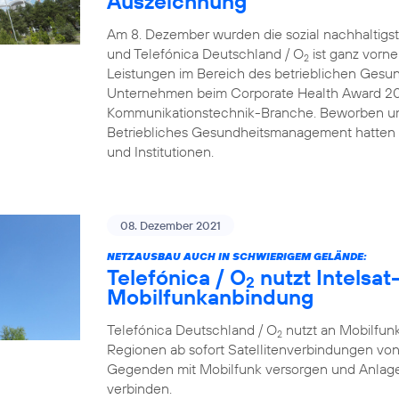
Auszeichnung
Am 8. Dezember wurden die sozial nachhaltigs
und Telefónica Deutschland / O
ist ganz vorn
2
Leistungen im Bereich des betrieblichen Gesu
Unternehmen beim Corporate Health Award 2021 
Kommunikationstechnik-Branche. Beworben um
Betriebliches Gesundheitsmanagement hatten
und Institutionen.
08. Dezember 2021
NETZAUSBAU AUCH IN SCHWIERIGEM GELÄNDE:
Telefónica / O
nutzt Intelsat-
2
Mobilfunkanbindung
Telefónica Deutschland / O
nutzt an Mobilfunk
2
Regionen ab sofort Satellitenverbindungen von
Gegenden mit Mobilfunk versorgen und Anlage
verbinden.