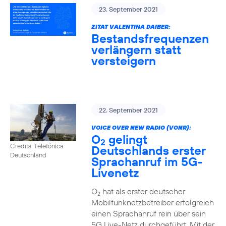
23. September 2021
ZITAT VALENTINA DAIBER:
Bestandsfrequenzen
verlängern statt
versteigern
22. September 2021
VOICE OVER NEW RADIO (VONR):
O
gelingt
2
Credits: Telefónica
Deutschlands erster
Deutschland
Sprachanruf im 5G-
Livenetz
O
hat als erster deutscher
2
Mobilfunknetzbetreiber erfolgreich
einen Sprachanruf rein über sein
5G Live-Netz durchgeführt. Mit der