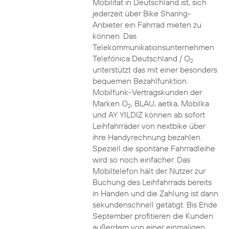
Mobilität in Deutschland ist, sich
jederzeit über Bike Sharing-
Anbieter ein Fahrrad mieten zu
können. Das
Telekommunikationsunternehmen
Telefónica Deutschland / O
2
unterstützt das mit einer besonders
bequemen Bezahlfunktion.
Mobilfunk-Vertragskunden der
Marken O
, BLAU, aetka, Mobilka
2
und AY YILDIZ können ab sofort
Leihfahrräder von nextbike über
ihre Handyrechnung bezahlen.
Speziell die spontane Fahrradleihe
wird so noch einfacher. Das
Mobiltelefon hält der Nutzer zur
Buchung des Leihfahrrads bereits
in Händen und die Zahlung ist dann
sekundenschnell getätigt. Bis Ende
September profitieren die Kunden
außerdem von einer einmaligen