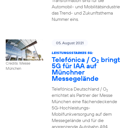
Transformation sind für die
Automobil- und Mobilitätsindustrie
das Trend- und Zukunftsthema
Nummer eins.
05. August 2021
LEISTUNGSSTARKES 5G:
Telefónica / O
bringt
2
Credits: Messe
5G für IAA auf
München
Münchner
Messegelände
Telefónica Deutschland / O
2
errichtet als Partner der Messe
München eine flächendeckende
5G-Hochleistungs-
Mobilfunkversorgung auf dem
Messegelände und für die
angrenzende Autobahn A94.