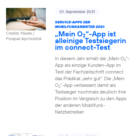
01. September 2021
SERVICE-APPS DER
MOBILFUNKANBIETER 2021:
„Mein O
“-App ist
Credits: Pexels /
2
alleinige Testsiegerin
Porapak Apichodilok
im connect-Test
In diesem Jahr erhält die „Mein O
“-
2
App als einzige Kunden-App im
Test der Fachzeitschrift connect
das Prädikat „sehr gut“. Die „Mein
O
“-App verbessert damit als
2
Testsieger nochmals deutlich ihre
Position im Vergleich zu den Apps
der anderen Mobilfunk-
Netzbetreiber.