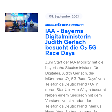
08. September 2021
MOBILITÄT DER ZUKUNFT:
IAA - Bayerns
Digitalministerin
Judith Gerlach
besucht die O
5G
2
Race Days
Zum Start der IAA Mobility hat die
bayerische Staatsministerin für
Digitales, Judith Gerlach, die
Münchner „O
5G Race Days“ von
2
Telefónica Deutschland / O
in
2
deren StartUp-Hub Wayra besucht.
Neben einem Gespräch mit dem
Vorstandsvorsitzenden der
Telefónica Deutschland, Markus
Haas, über die herausragende