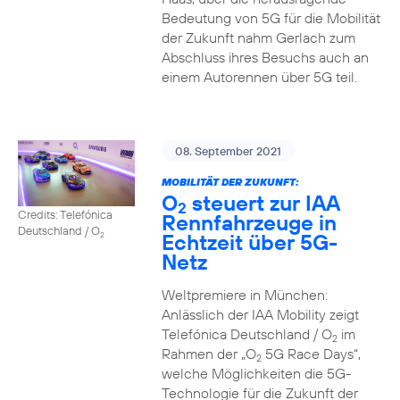
Bedeutung von 5G für die Mobilität
der Zukunft nahm Gerlach zum
Abschluss ihres Besuchs auch an
einem Autorennen über 5G teil.
08. September 2021
MOBILITÄT DER ZUKUNFT:
O
steuert zur IAA
2
Credits: Telefónica
Rennfahrzeuge in
Deutschland / O
Echtzeit über 5G-
2
Netz
Weltpremiere in München:
Anlässlich der IAA Mobility zeigt
Telefónica Deutschland / O
im
2
Rahmen der „O
5G Race Days“,
2
welche Möglichkeiten die 5G-
Technologie für die Zukunft der