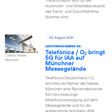
Transformation sind für die
Automobil- und Mobilitätsindustrie
das Trend- und Zukunftsthema
Nummer eins.
05. August 2021
LEISTUNGSSTARKES 5G:
Telefónica / O
bringt
2
Credits: Messe
5G für IAA auf
München
Münchner
Messegelände
Telefónica Deutschland / O
2
errichtet als Partner der Messe
München eine flächendeckende
5G-Hochleistungs-
Mobilfunkversorgung auf dem
Messegelände und für die
angrenzende Autobahn A94.