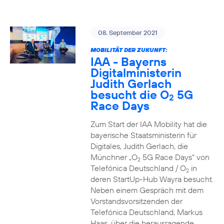
08. September 2021
MOBILITÄT DER ZUKUNFT:
IAA - Bayerns
Digitalministerin
Judith Gerlach
besucht die O
5G
2
Race Days
Zum Start der IAA Mobility hat die
bayerische Staatsministerin für
Digitales, Judith Gerlach, die
Münchner „O
5G Race Days“ von
2
Telefónica Deutschland / O
in
2
deren StartUp-Hub Wayra besucht.
Neben einem Gespräch mit dem
Vorstandsvorsitzenden der
Telefónica Deutschland, Markus
Haas, über die herausragende