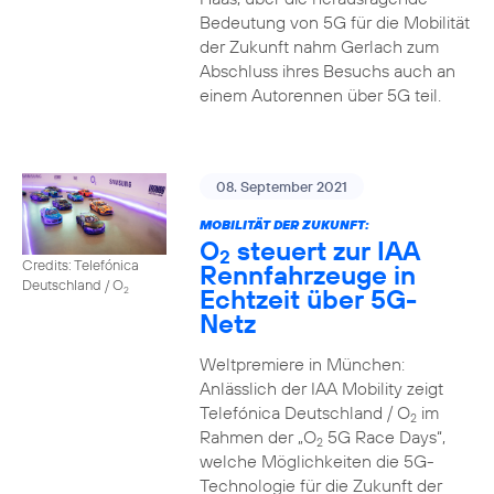
Bedeutung von 5G für die Mobilität
der Zukunft nahm Gerlach zum
Abschluss ihres Besuchs auch an
einem Autorennen über 5G teil.
08. September 2021
MOBILITÄT DER ZUKUNFT:
O
steuert zur IAA
2
Credits: Telefónica
Rennfahrzeuge in
Deutschland / O
Echtzeit über 5G-
2
Netz
Weltpremiere in München:
Anlässlich der IAA Mobility zeigt
Telefónica Deutschland / O
im
2
Rahmen der „O
5G Race Days“,
2
welche Möglichkeiten die 5G-
Technologie für die Zukunft der