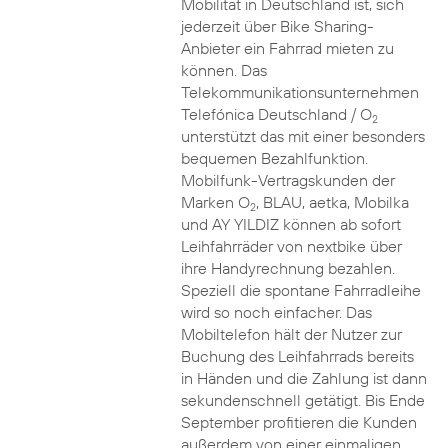
Mobilität in Deutschland ist, sich
jederzeit über Bike Sharing-
Anbieter ein Fahrrad mieten zu
können. Das
Telekommunikationsunternehmen
Telefónica Deutschland / O
2
unterstützt das mit einer besonders
bequemen Bezahlfunktion.
Mobilfunk-Vertragskunden der
Marken O
, BLAU, aetka, Mobilka
2
und AY YILDIZ können ab sofort
Leihfahrräder von nextbike über
ihre Handyrechnung bezahlen.
Speziell die spontane Fahrradleihe
wird so noch einfacher. Das
Mobiltelefon hält der Nutzer zur
Buchung des Leihfahrrads bereits
in Händen und die Zahlung ist dann
sekundenschnell getätigt. Bis Ende
September profitieren die Kunden
außerdem von einer einmaligen