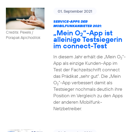
01. September 2021
SERVICE-APPS DER
MOBILFUNKANBIETER 2021:
„Mein O
“-App ist
Credits: Pexels /
2
alleinige Testsiegerin
Porapak Apichodilok
im connect-Test
In diesem Jahr erhält die „Mein O
“-
2
App als einzige Kunden-App im
Test der Fachzeitschrift connect
das Prädikat „sehr gut“. Die „Mein
O
“-App verbessert damit als
2
Testsieger nochmals deutlich ihre
Position im Vergleich zu den Apps
der anderen Mobilfunk-
Netzbetreiber.