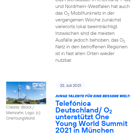
und Nordrhein-Westfalen hat auch
das O
Mobilfunknetz in der
2
vergangenen Woche zunächst
vielerorts lokal beeinträchtigt.
Inzwischen sind die meisten
Ausfälle jedoch behoben, das O
2
Netz in den betroffenen Regionen
ist in fast allen Orten wieder
nutzbar.
22. Juli 2021
JUNGE TALENTE FÜR EINE BESSERE WELT:
Telefónica
Credits: iStock /
Deutschland/ O
2
Meinzahn; Logo: (c)
unterstützt One
OneYoungWorld
Young World Summit
2021 in München