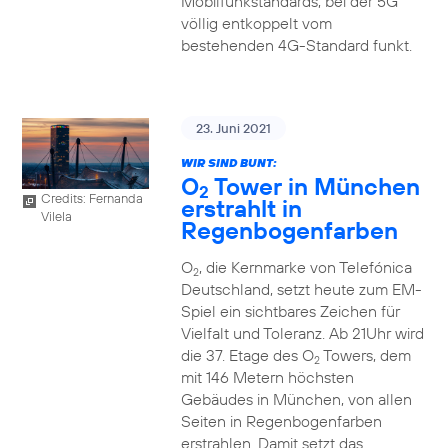
Mobilfunkstandards, bei der 5G
völlig entkoppelt vom
bestehenden 4G-Standard funkt.
23. Juni 2021
WIR SIND BUNT:
O
Tower in München
2
Credits: Fernanda
erstrahlt in
Vilela
Regenbogenfarben
O
, die Kernmarke von Telefónica
2
Deutschland, setzt heute zum EM-
Spiel ein sichtbares Zeichen für
Vielfalt und Toleranz. Ab 21Uhr wird
die 37. Etage des O
Towers, dem
2
mit 146 Metern höchsten
Gebäudes in München, von allen
Seiten in Regenbogenfarben
erstrahlen. Damit setzt das