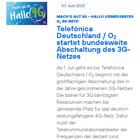
07. Juni 2021
MACH’S GUT 3G – HALLO VERBESSERTES
O
4G-NETZ:
2
Telefónica
Deutschland / O
2
startet bundesweite
Abschaltung des 3G-
Netzes
Ab 1. Juli geht es los: Telefónica
Deutschland / O
beginnt mit der
2
großflächigen Abschaltung des in
die Jahre gekommenen 3G-Netzes.
Die bisher für 3G benötigten
Ressourcen machen bis
Jahresende Platz für das deutlich
leistungsfähigere 4G-Netz. Dafür
nutzt der
Telekommunikationsanbieter die
Frequenzen der derzeit rund