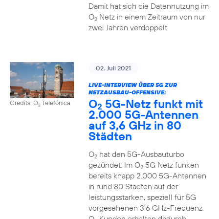
Damit hat sich die Datennutzung im
O
Netz in einem Zeitraum von nur
2
zwei Jahren verdoppelt.
02. Juli 2021
LIVE-INTERVIEW ÜBER 5G ZUR
NETZAUSBAU-OFFENSIVE:
O
5G-Netz funkt mit
Credits: O
Telefónica
2
2
2.000 5G-Antennen
auf 3,6 GHz in 80
Städten
O
hat den 5G-Ausbauturbo
2
gezündet: Im O
5G Netz funken
2
bereits knapp 2.000 5G-Antennen
in rund 80 Städten auf der
leistungsstarken, speziell für 5G
vorgesehenen 3,6 GHz-Frequenz.
O
Kunden erhalten dadurch