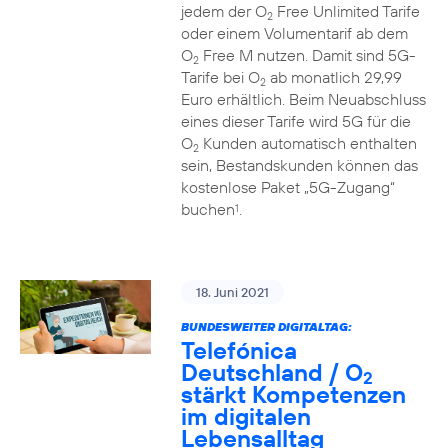
jedem der O
Free Unlimited Tarife
2
oder einem Volumentarif ab dem
O
Free M nutzen. Damit sind 5G-
2
Tarife bei O
ab monatlich 29,99
2
Euro erhältlich. Beim Neuabschluss
eines dieser Tarife wird 5G für die
O
Kunden automatisch enthalten
2
sein, Bestandskunden können das
kostenlose Paket „5G-Zugang“
buchen
.
1
18. Juni 2021
BUNDESWEITER DIGITALTAG:
Telefónica
Deutschland / O
2
stärkt Kompetenzen
im digitalen
Lebensalltag