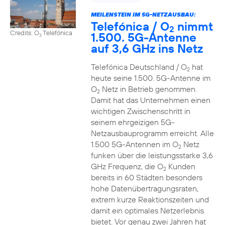
MEILENSTEIN IM 5G-NETZAUSBAU:
Telefónica / O
nimmt
2
Credits: O
Telefónica
1.500. 5G-Antenne
2
auf 3,6 GHz ins Netz
Telefónica Deutschland / O
hat
2
heute seine 1.500. 5G-Antenne im
O
Netz in Betrieb genommen.
2
Damit hat das Unternehmen einen
wichtigen Zwischenschritt in
seinem ehrgeizigen 5G-
Netzausbauprogramm erreicht. Alle
1.500 5G-Antennen im O
Netz
2
funken über die leistungsstarke 3,6
GHz Frequenz, die O
Kunden
2
bereits in 60 Städten besonders
hohe Datenübertragungsraten,
extrem kurze Reaktionszeiten und
damit ein optimales Netzerlebnis
bietet. Vor genau zwei Jahren hat