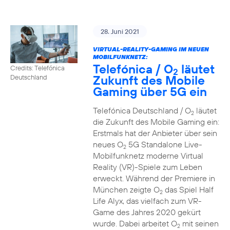
28. Juni 2021
VIRTUAL-REALITY-GAMING IM NEUEN
MOBILFUNKNETZ:
Telefónica / O
läutet
Credits: Telefónica
2
Zukunft des Mobile
Deutschland
Gaming über 5G ein
Telefónica Deutschland / O
läutet
2
die Zukunft des Mobile Gaming ein:
Erstmals hat der Anbieter über sein
neues O
5G Standalone Live-
2
Mobilfunknetz moderne Virtual
Reality (VR)-Spiele zum Leben
erweckt. Während der Premiere in
München zeigte O
das Spiel Half
2
Life Alyx, das vielfach zum VR-
Game des Jahres 2020 gekürt
wurde. Dabei arbeitet O
mit seinen
2