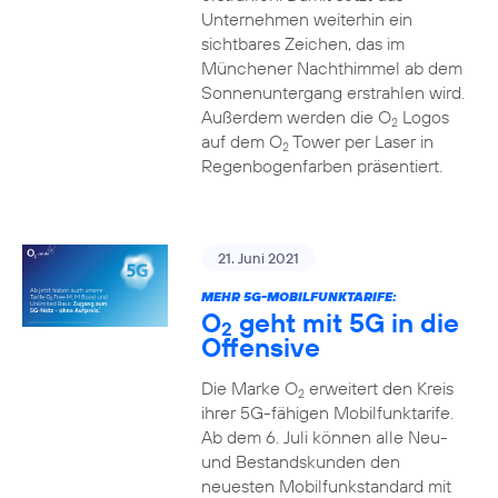
Unternehmen weiterhin ein
sichtbares Zeichen, das im
Münchener Nachthimmel ab dem
Sonnenuntergang erstrahlen wird.
Außerdem werden die O
Logos
2
auf dem O
Tower per Laser in
2
Regenbogenfarben präsentiert.
21. Juni 2021
MEHR 5G-MOBILFUNKTARIFE:
O
geht mit 5G in die
2
Offensive
Die Marke O
erweitert den Kreis
2
ihrer 5G-fähigen Mobilfunktarife.
Ab dem 6. Juli können alle Neu-
und Bestandskunden den
neuesten Mobilfunkstandard mit