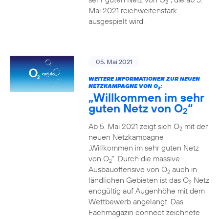
2
Mai 2021 reichweitenstark
ausgespielt wird.
05. Mai 2021
WEITERE INFORMATIONEN ZUR NEUEN
NETZKAMPAGNE VON O
:
2
„Willkommen im sehr
guten Netz von O
“
2
Ab 5. Mai 2021 zeigt sich O
mit der
2
neuen Netzkampagne
„Willkommen im sehr guten Netz
von O
“. Durch die massive
2
Ausbauoffensive von O
auch in
2
ländlichen Gebieten ist das O
Netz
2
endgültig auf Augenhöhe mit dem
Wettbewerb angelangt. Das
Fachmagazin connect zeichnete