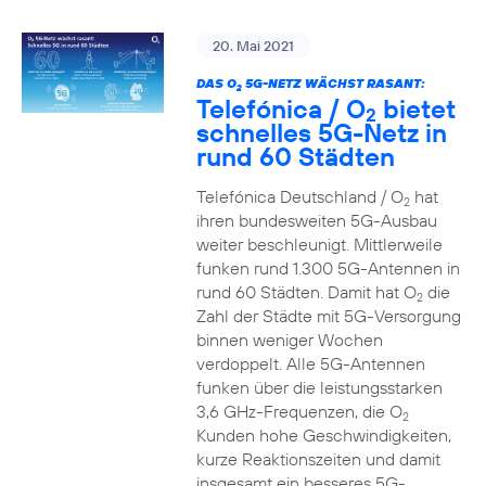
20. Mai 2021
DAS O
5G-NETZ WÄCHST RASANT:
2
Telefónica / O
bietet
2
schnelles 5G-Netz in
rund 60 Städten
Telefónica Deutschland / O
hat
2
ihren bundesweiten 5G-Ausbau
weiter beschleunigt. Mittlerweile
funken rund 1.300 5G-Antennen in
rund 60 Städten. Damit hat O
die
2
Zahl der Städte mit 5G-Versorgung
binnen weniger Wochen
verdoppelt. Alle 5G-Antennen
funken über die leistungsstarken
3,6 GHz-Frequenzen, die O
2
Kunden hohe Geschwindigkeiten,
kurze Reaktionszeiten und damit
insgesamt ein besseres 5G-