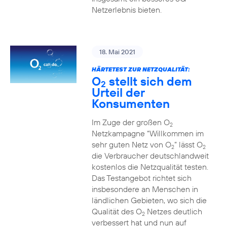
Netzerlebnis bieten.
18. Mai 2021
HÄRTETEST ZUR NETZQUALITÄT:
O
stellt sich dem
2
Urteil der
Konsumenten
Im Zuge der großen O
2
Netzkampagne “Willkommen im
sehr guten Netz von O
” lässt O
2
2
die Verbraucher deutschlandweit
kostenlos die Netzqualität testen.
Das Testangebot richtet sich
insbesondere an Menschen in
ländlichen Gebieten, wo sich die
Qualität des O
Netzes deutlich
2
verbessert hat und nun auf