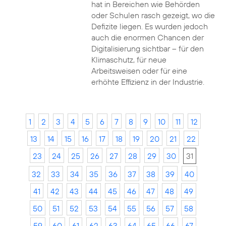
hat in Bereichen wie Behörden
oder Schulen rasch gezeigt, wo die
Defizite liegen. Es wurden jedoch
auch die enormen Chancen der
Digitalisierung sichtbar – für den
Klimaschutz, für neue
Arbeitsweisen oder für eine
erhöhte Effizienz in der Industrie.
1
2
3
4
5
6
7
8
9
10
11
12
13
14
15
16
17
18
19
20
21
22
23
24
25
26
27
28
29
30
31
32
33
34
35
36
37
38
39
40
41
42
43
44
45
46
47
48
49
50
51
52
53
54
55
56
57
58
59
60
61
62
63
64
65
66
67