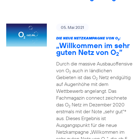
05. Mai 2021
DIE NEUE NETZKAMPAGNE VON O
:
2
„Willkommen im sehr
guten Netz von O
“
2
Durch die massive Ausbauoffensive
von O
auch in ländlichen
2
Gebieten ist das O
Netz endgültig
2
auf Augenhöhe mit dem
Wettbewerb angelangt. Das
Fachmagazin connect zeichnete
das O
Netz im Dezember 2020
2
erstmals mit der Note „sehr gut“*
aus. Dieses Ergebnis ist
Ausgangspunkt für die neue
Netzkampagne „Willkommen im
sehr guten Netz von O
“, die ab 5.