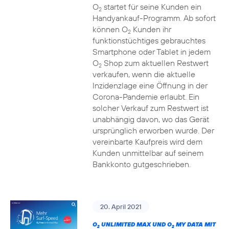
O
startet für seine Kunden ein
2
Handyankauf-Programm. Ab sofort
können O
Kunden ihr
2
funktionstüchtiges gebrauchtes
Smartphone oder Tablet in jedem
O
Shop zum aktuellen Restwert
2
verkaufen, wenn die aktuelle
Inzidenzlage eine Öffnung in der
Corona-Pandemie erlaubt. Ein
solcher Verkauf zum Restwert ist
unabhängig davon, wo das Gerät
ursprünglich erworben wurde. Der
vereinbarte Kaufpreis wird dem
Kunden unmittelbar auf seinem
Bankkonto gutgeschrieben.
20. April 2021
O
UNLIMITED MAX UND O
MY DATA MIT
2
2