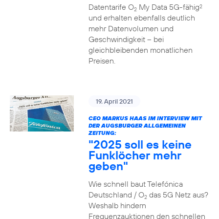
Datentarife O
My Data 5G-fähig
2
2
und erhalten ebenfalls deutlich
mehr Datenvolumen und
Geschwindigkeit – bei
gleichbleibenden monatlichen
Preisen.
19. April 2021
CEO MARKUS HAAS IM INTERVIEW MIT
DER AUGSBURGER ALLGEMEINEN
ZEITUNG:
"2025 soll es keine
Funklöcher mehr
geben"
Wie schnell baut Telefónica
Deutschland / O
das 5G Netz aus?
2
Weshalb hindern
Frequenzauktionen den schnellen