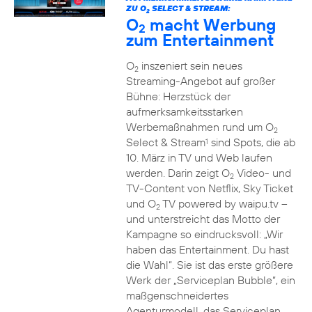
ZU O
SELECT & STREAM:
2
O
macht Werbung
2
zum Entertainment
O
inszeniert sein neues
2
Streaming-Angebot auf großer
Bühne: Herzstück der
aufmerksamkeitsstarken
Werbemaßnahmen rund um O
2
Select & Stream
sind Spots, die ab
1
10. März in TV und Web laufen
werden. Darin zeigt O
Video- und
2
TV-Content von Netflix, Sky Ticket
und O
TV powered by waipu.tv –
2
und unterstreicht das Motto der
Kampagne so eindrucksvoll: „Wir
haben das Entertainment. Du hast
die Wahl“. Sie ist das erste größere
Werk der „Serviceplan Bubble“, ein
maßgenschneidertes
Agenturmodell, das Serviceplan