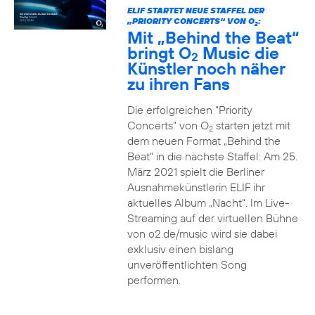
ELIF STARTET NEUE STAFFEL DER
„PRIORITY CONCERTS“ VON O
:
2
Mit „Behind the Beat“
bringt O
Music die
2
Künstler noch näher
zu ihren Fans
Die erfolgreichen “Priority
Concerts” von O
starten jetzt mit
2
dem neuen Format „Behind the
Beat“ in die nächste Staffel: Am 25.
März 2021 spielt die Berliner
Ausnahmekünstlerin ELIF ihr
aktuelles Album „Nacht“. Im Live-
Streaming auf der virtuellen Bühne
von o2.de/music wird sie dabei
exklusiv einen bislang
unveröffentlichten Song
performen.