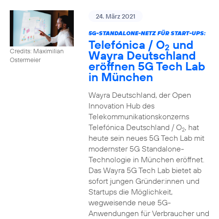
24. März 2021
5G-STANDALONE-NETZ FÜR START-UPS:
Telefónica / O
und
2
Credits: Maximilian
Wayra Deutschland
Ostermeier
eröffnen 5G Tech Lab
in München
Wayra Deutschland, der Open
Innovation Hub des
Telekommunikationskonzerns
Telefónica Deutschland / O
, hat
2
heute sein neues 5G Tech Lab mit
modernster 5G Standalone-
Technologie in München eröffnet.
Das Wayra 5G Tech Lab bietet ab
sofort jungen Gründer:innen und
Startups die Möglichkeit,
wegweisende neue 5G-
Anwendungen für Verbraucher und