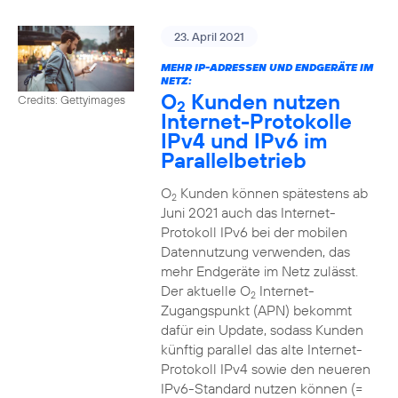
23. April 2021
MEHR IP-ADRESSEN UND ENDGERÄTE IM
NETZ:
O
Kunden nutzen
Credits: Gettyimages
2
Internet-Protokolle
IPv4 und IPv6 im
Parallelbetrieb
O
Kunden können spätestens ab
2
Juni 2021 auch das Internet-
Protokoll IPv6 bei der mobilen
Datennutzung verwenden, das
mehr Endgeräte im Netz zulässt.
Der aktuelle O
Internet-
2
Zugangspunkt (APN) bekommt
dafür ein Update, sodass Kunden
künftig parallel das alte Internet-
Protokoll IPv4 sowie den neueren
IPv6-Standard nutzen können (=