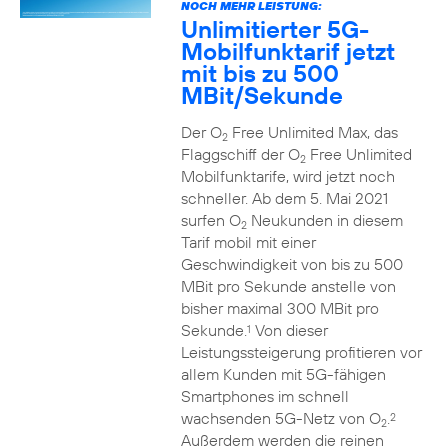
NOCH MEHR LEISTUNG:
Unlimitierter 5G-
Mobilfunktarif jetzt
mit bis zu 500
MBit/Sekunde
Der O
Free Unlimited Max, das
2
Flaggschiff der O
Free Unlimited
2
Mobilfunktarife, wird jetzt noch
schneller. Ab dem 5. Mai 2021
surfen O
Neukunden in diesem
2
Tarif mobil mit einer
Geschwindigkeit von bis zu 500
MBit pro Sekunde anstelle von
bisher maximal 300 MBit pro
Sekunde.
Von dieser
1
Leistungssteigerung profitieren vor
allem Kunden mit 5G-fähigen
Smartphones im schnell
wachsenden 5G-Netz von O
.
2
2
Außerdem werden die reinen