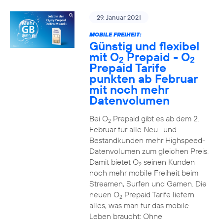
29. Januar 2021
MOBILE FREIHEIT:
Günstig und flexibel
mit O
Prepaid - O
2
2
Prepaid Tarife
punkten ab Februar
mit noch mehr
Datenvolumen
Bei O
Prepaid gibt es ab dem 2.
2
Februar für alle Neu- und
Bestandkunden mehr Highspeed-
Datenvolumen zum gleichen Preis.
Damit bietet O
seinen Kunden
2
noch mehr mobile Freiheit beim
Streamen, Surfen und Gamen. Die
neuen O
Prepaid Tarife liefern
2
alles, was man für das mobile
Leben braucht: Ohne