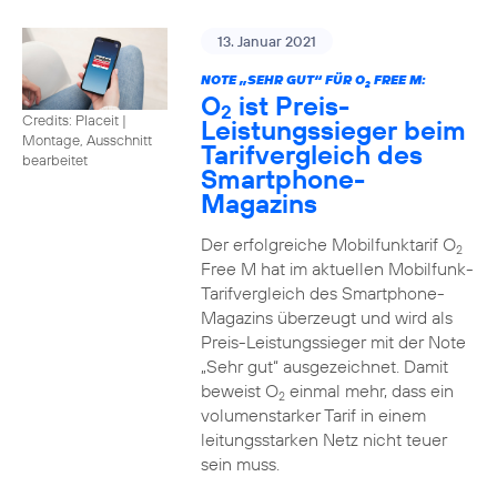
13. Januar 2021
NOTE „SEHR GUT“ FÜR O
FREE M:
2
O
ist Preis-
2
Credits: Placeit
|
Leistungssieger beim
Montage, Ausschnitt
Tarifvergleich des
bearbeitet
Smartphone-
Magazins
Der erfolgreiche Mobilfunktarif O
2
Free M hat im aktuellen Mobilfunk-
Tarifvergleich des Smartphone-
Magazins überzeugt und wird als
Preis-Leistungssieger mit der Note
„Sehr gut“ ausgezeichnet. Damit
beweist O
einmal mehr, dass ein
2
volumenstarker Tarif in einem
leitungsstarken Netz nicht teuer
sein muss.