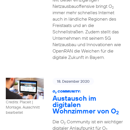
Netzausbauoffensive bringt O
2
immer mehr schnelles Internet
auch in ländliche Regionen des
Freistaats und an die
Schnellstraßen. Zudem stellt das
Unternehmen mit seinem 5G
Netzausbau und Innovationen wie
OpenRAN die Weichen für die
digitale Zukunft in Bayern.
18. Dezember 2020
O
COMMUNITY:
2
Austausch im
Credits: Placeit
|
digitalen
Montage, Ausschnitt
Wohnzimmer von O
2
bearbeitet
Die O
Community ist ein wichtiger
2
digitaler Anlaufpunkt für O
2