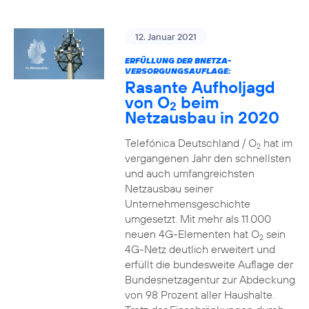
12. Januar 2021
ERFÜLLUNG DER BNETZA-
VERSORGUNGSAUFLAGE:
Rasante Aufholjagd
von O
beim
2
Netzausbau in 2020
Telefónica Deutschland / O
hat im
2
vergangenen Jahr den schnellsten
und auch umfangreichsten
Netzausbau seiner
Unternehmensgeschichte
umgesetzt. Mit mehr als 11.000
neuen 4G-Elementen hat O
sein
2
4G-Netz deutlich erweitert und
erfüllt die bundesweite Auflage der
Bundesnetzagentur zur Abdeckung
von 98 Prozent aller Haushalte.