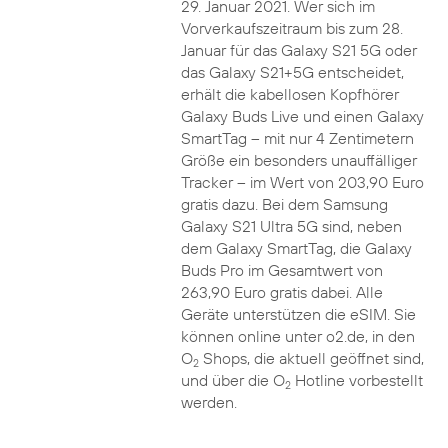
29. Januar 2021. Wer sich im
Vorverkaufszeitraum bis zum 28.
Januar für das Galaxy S21 5G oder
das Galaxy S21+5G entscheidet,
erhält die kabellosen Kopfhörer
Galaxy Buds Live und einen Galaxy
SmartTag – mit nur 4 Zentimetern
Größe ein besonders unauffälliger
Tracker – im Wert von 203,90 Euro
gratis dazu. Bei dem Samsung
Galaxy S21 Ultra 5G sind, neben
dem Galaxy SmartTag, die Galaxy
Buds Pro im Gesamtwert von
263,90 Euro gratis dabei. Alle
Geräte unterstützen die eSIM. Sie
können online unter o2.de, in den
O
Shops, die aktuell geöffnet sind,
2
und über die O
Hotline vorbestellt
2
werden.