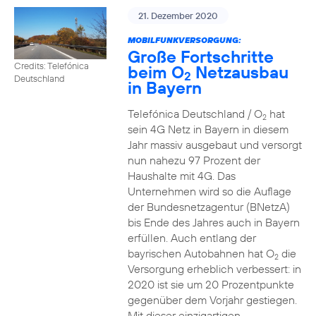
21. Dezember 2020
MOBILFUNKVERSORGUNG:
Große Fortschritte
Credits: Telefónica
beim O
Netzausbau
2
Deutschland
in Bayern
Telefónica Deutschland / O
hat
2
sein 4G Netz in Bayern in diesem
Jahr massiv ausgebaut und versorgt
nun nahezu 97 Prozent der
Haushalte mit 4G. Das
Unternehmen wird so die Auflage
der Bundesnetzagentur (BNetzA)
bis Ende des Jahres auch in Bayern
erfüllen. Auch entlang der
bayrischen Autobahnen hat O
die
2
Versorgung erheblich verbessert: in
2020 ist sie um 20 Prozentpunkte
gegenüber dem Vorjahr gestiegen.
Mit dieser einzigartigen