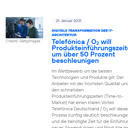
21. Januar 2021
DIGITALE TRANSFORMATION DER IT-
ARCHITEKTUR:
Telefónica / O
will
Credits: Gettyimages
2
Produkteinführungszei
um über 50 Prozent
beschleunigen
Im Wettbewerb um die besten
Technologien und Produkte gilt: Der
Anbieter mit der höchsten Qualität un
den schnellsten
Produkteinführungszeiten (Time-to-
Market) hat einen klaren Vorteil.
Telefónica Deutschland / O
will diese
2
Prozess künftig deutlich beschleunig
und die benötigte Zeit für die Einführu
neuer Anwendungen und Produkte m