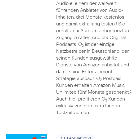
Audible, einem der weltweit
führenden Anbieter von Audio-
Inhalten, drei Monate kostenlos
und damit extra lang testen.
Sie
1
erhalten außerdem unbegrenzten
Zugang zu allen Audible Original
Podcasts. O
ist der einzige
2
Netzbetreiber in Deutschland, der
seinen Kunden ausgewählte
Dienste von Amazon anbietet und
damit seine Entertainment-
Strategie ausbaut. O
Postpaid
2
Kunden erhalten Amazon Music
Unlimited fünf Monate geschenkt.
2
Auch hier profitieren O
Kunden
2
exklusiv von den extra langen
Testzeiträumen.
01. Februar 2021