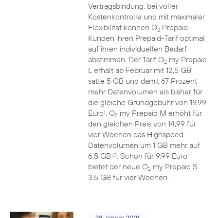
Vertragsbindung, bei voller
Kostenkontrolle und mit maximaler
Flexibilität können O
Prepaid-
2
Kunden ihren Prepaid-Tarif optimal
auf ihren individuellen Bedarf
abstimmen. Der Tarif O
my Prepaid
2
L erhält ab Februar mit 12,5 GB
satte 5 GB und damit 67 Prozent
mehr Datenvolumen als bisher für
die gleiche Grundgebühr von 19,99
Euro
. O
my Prepaid M erhöht für
1
2
den gleichen Preis von 14,99 für
vier Wochen das Highspeed-
Datenvolumen um 1 GB mehr auf
6,5 GB
. Schon für 9,99 Euro
1,3
bietet der neue O
my Prepaid S
2
3,5 GB für vier Wochen.
28. Januar 2021