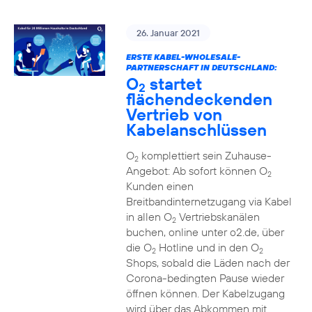
26. Januar 2021
ERSTE KABEL-WHOLESALE-
PARTNERSCHAFT IN DEUTSCHLAND:
O
startet
2
flächendeckenden
Vertrieb von
Kabelanschlüssen
O
komplettiert sein Zuhause-
2
Angebot: Ab sofort können O
2
Kunden einen
Breitbandinternetzugang via Kabel
in allen O
Vertriebskanälen
2
buchen, online unter o2.de, über
die O
Hotline und in den O
2
2
Shops, sobald die Läden nach der
Corona-bedingten Pause wieder
öffnen können. Der Kabelzugang
wird über das Abkommen mit