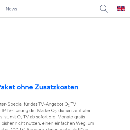
News
aket ohne Zusatzkosten
nter-Special für das TV-Angebot O
TV
2
 IPTV-Lösung der Marke O
, die ein zentraler
2
 ist, mit O
TV ab sofort drei Monate gratis
2
 bisher nicht nutzen, einen einfachen Weg, um
t über 100 TV-Sendern, davon mehr als 90 in