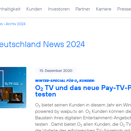
haltigkeit
Kunden
Investoren
Partner
Karriere
Presse
ws
Archiv 2024
Deutschland News 2024
15. Dezember 2020
WINTER-SPECIAL FÜR O
KUNDEN:
2
O
TV und das neue Pay-TV-P
2
testen
O
bietet seinen Kunden in diesem Jahr ein Wi
2
powered by waipu.tv an. O
Kunden können die
2
Baustein ihres digitalen Entertainment-Angebots
testen . Damit bietet O
allen Kunden, die O
TV
2
2
die Vorteile des erfolgreichen TV-Angebots mi