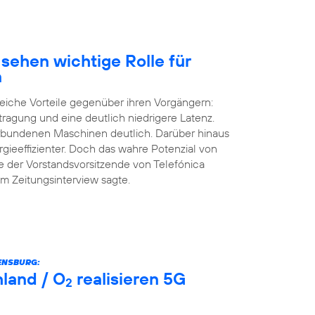
sehen wichtige Rolle für
n
eiche Vorteile gegenüber ihren Vorgängern:
tragung und eine deutlich niedrigere Latenz.
erbundenen Maschinen deutlich. Darüber hinaus
rgieeffizienter. Doch das wahre Potenzial von
e der Vorstandsvorsitzende von Telefónica
m Zeitungsinterview sagte.
ENSBURG:
land / O
realisieren 5G
2