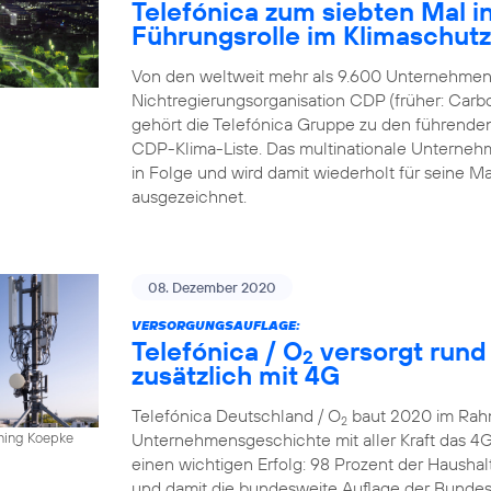
Telefónica zum siebten Mal in
Führungsrolle im Klimaschut
Von den weltweit mehr als 9.600 Unternehmen,
Nichtregierungsorganisation CDP (früher: Carbo
gehört die Telefónica Gruppe zu den führende
CDP-Klima-Liste. Das multinationale Unternehme
in Folge und wird damit wiederholt für sein
ausgezeichnet.
08. Dezember 2020
VERSORGUNGSAUFLAGE:
Telefónica / O
versorgt rund
2
zusätzlich mit 4G
Telefónica Deutschland / O
baut 2020 im Rahm
2
Unternehmensgeschichte mit aller Kraft das 4
nning Koepke
einen wichtigen Erfolg: 98 Prozent der Hausha
und damit die bundesweite Auflage der Bundesn