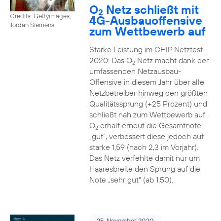
O
Netz schließt mit
2
Credits: Gettyimages,
4G-Ausbauoffensive
Jordan Siemens
zum Wettbewerb auf
Starke Leistung im CHIP Netztest
2020: Das O
Netz macht dank der
2
umfassenden Netzausbau-
Offensive in diesem Jahr über alle
Netzbetreiber hinweg den größten
Qualitätssprung (+25 Prozent) und
schließt nah zum Wettbewerb auf.
O
erhält erneut die Gesamtnote
2
„gut“, verbessert diese jedoch auf
starke 1,59 (nach 2,3 im Vorjahr).
Das Netz verfehlte damit nur um
Haaresbreite den Sprung auf die
Note „sehr gut“ (ab 1,50).
25. November 2020