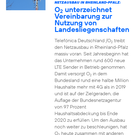
NETZAUSBAU IN RHEINLAND-PFALZ:
O
unterzeichnet
2
Vereinbarung zur
Nutzung von
Landesliegenschaften
Telefónica Deutschland /O
treibt
2
den Netzausbau in Rheinland-Pfalz
massiv voran. Seit Jahresbeginn hat
das Unternehmen rund 600 neue
LTE Sender in Betrieb genommen.
Damit versorgt O
in dem
2
Bundesland rund eine halbe Million
Haushalte mehr mit 4G als in 2019
und ist auf der Zielgeraden, die
Auflage der Bundesnetzagentur
von 97 Prozent
Haushaltsabdeckung bis Ende
2020 zu erfüllen. Um den Ausbau
noch weiter zu beschleunigen, hat
O
heute zusammen mit anderen
2