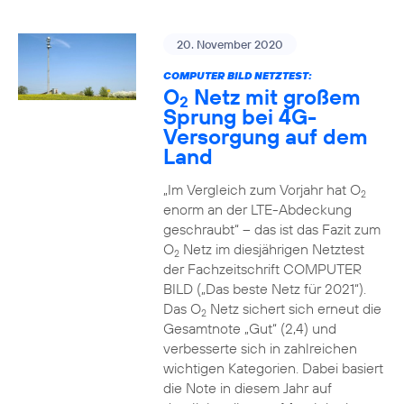
20. November 2020
COMPUTER BILD NETZTEST:
O
Netz mit großem
2
Sprung bei 4G-
Versorgung auf dem
Land
„Im Vergleich zum Vorjahr hat O
2
enorm an der LTE-Abdeckung
geschraubt“ – das ist das Fazit zum
O
Netz im diesjährigen Netztest
2
der Fachzeitschrift COMPUTER
BILD („Das beste Netz für 2021“).
Das O
Netz sichert sich erneut die
2
Gesamtnote „Gut“ (2,4) und
verbesserte sich in zahlreichen
wichtigen Kategorien. Dabei basiert
die Note in diesem Jahr auf