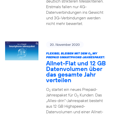
deutlich strikteren Messkriterien.
Erstmals fallen nur 4G-
Datenverbindungen ins Gewicht
und 3G-Verbindungen werden
nicht mehr bewertet.
20. November 2020
FLEXIBEL BLEIBEN MIT DEM O
MY
2
PREPAID SMARTPHONE-JAHRESPAKET:
Allnet-Flat und 12 GB
Datenvolumen über
das gesamte Jahr
verteilen
O
startet ein neues Prepaid-
2
Jahrespaket für O
Kunden: Das
2
„Alles-drin“-Jahrespaket besteht
aus 12 GB Highspeed-
Datenvolumen und einer Allnet-