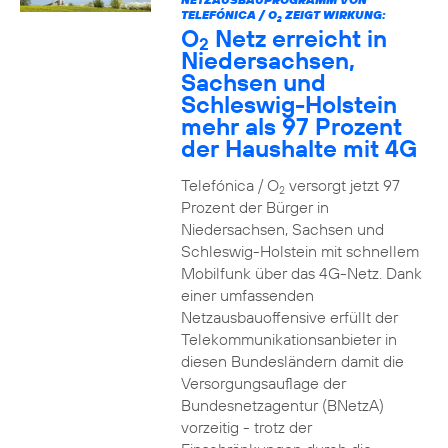
TELEFÓNICA / O
ZEIGT WIRKUNG:
2
O
Netz erreicht in
2
Niedersachsen,
Sachsen und
Schleswig-Holstein
mehr als 97 Prozent
der Haushalte mit 4G
Telefónica / O
versorgt jetzt 97
2
Prozent der Bürger in
Niedersachsen, Sachsen und
Schleswig-Holstein mit schnellem
Mobilfunk über das 4G-Netz. Dank
einer umfassenden
Netzausbauoffensive erfüllt der
Telekommunikationsanbieter in
diesen Bundesländern damit die
Versorgungsauflage der
Bundesnetzagentur (BNetzA)
vorzeitig - trotz der