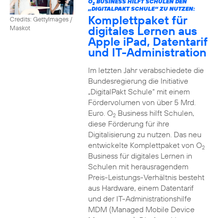
O
BUSINESS HILFT SCHULEN DEN
2
„DIGITALPAKT SCHULE“ ZU NUTZEN:
Komplettpaket für
Credits: GettyImages /
digitales Lernen aus
Maskot
Apple iPad, Datentarif
und IT-Administration
Im letzten Jahr verabschiedete die
Bundesregierung die Initiative
„DigitalPakt Schule“ mit einem
Fördervolumen von über 5 Mrd.
Euro. O
Business hilft Schulen,
2
diese Förderung für ihre
Digitalisierung zu nutzen. Das neu
entwickelte Komplettpaket von O
2
Business für digitales Lernen in
Schulen mit herausragendem
Preis-Leistungs-Verhältnis besteht
aus Hardware, einem Datentarif
und der IT-Administrationshilfe
MDM (Managed Mobile Device