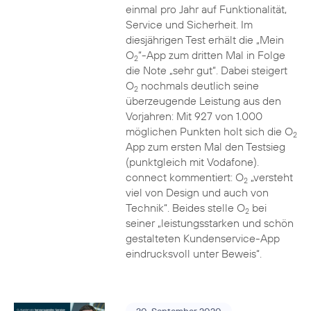
einmal pro Jahr auf Funktionalität,
Service und Sicherheit. Im
diesjährigen Test erhält die „Mein
O
“-App zum dritten Mal in Folge
2
die Note „sehr gut“. Dabei steigert
O
nochmals deutlich seine
2
überzeugende Leistung aus den
Vorjahren: Mit 927 von 1.000
möglichen Punkten holt sich die O
2
App zum ersten Mal den Testsieg
(punktgleich mit Vodafone).
connect kommentiert: O
„versteht
2
viel von Design und auch von
Technik“. Beides stelle O
bei
2
seiner „leistungsstarken und schön
gestalteten Kundenservice-App
eindrucksvoll unter Beweis“.