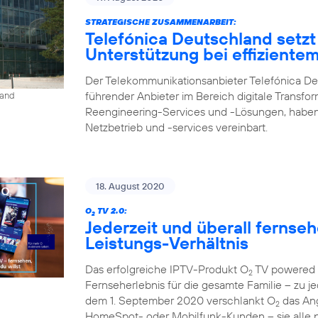
STRATEGISCHE ZUSAMMENARBEIT:
Telefónica Deutschland setzt
Unterstützung bei effiziente
Der Telekommunikationsanbieter Telefónica De
führender Anbieter im Bereich digitale Transfo
land
Reengineering-Services und -Lösungen, haben
Netzbetrieb und -services vereinbart.
18. August 2020
O
TV 2.0:
2
Jederzeit und überall fernse
Leistungs-Verhältnis
Das erfolgreiche IPTV-Produkt O
TV powered b
2
Fernseherlebnis für die gesamte Familie – zu je
dem 1. September 2020 verschlankt O
das Ang
2
HomeSpot- oder Mobilfunk-Kunden – sie alle p