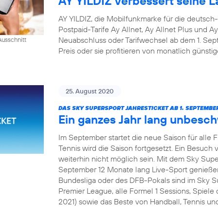
AY YILDIZ verbessert seine La
AY YILDIZ, die Mobilfunkmarke für die deutsch
Postpaid-Tarife Ay Allnet, Ay Allnet Plus und A
Neuabschluss oder Tarifwechsel ab dem 1. S
usschnitt
Preis oder sie profitieren von monatlich günsti
25. August 2020
DAS SKY SUPERSPORT JAHRESTICKET AB 1. SEPTEMBER
Ein ganzes Jahr lang unbesc
Im September startet die neue Saison für alle 
Tennis wird die Saison fortgesetzt. Ein Besuch v
weiterhin nicht möglich sein. Mit dem Sky Sup
September 12 Monate lang Live-Sport genießen
Bundesliga oder des DFB-Pokals sind im Sky Su
Premier League, alle Formel 1 Sessions, Spie
2021) sowie das Beste von Handball, Tennis und