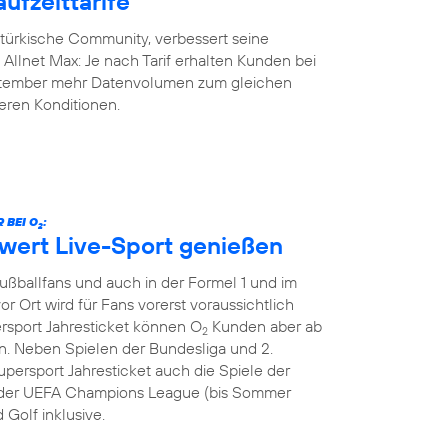
ufzeittarife
-türkische Community, verbessert seine
y Allnet Max: Je nach Tarif erhalten Kunden bei
eptember mehr Datenvolumen zum gleichen
geren Konditionen.
 BEI O
:
2
hwert Live-Sport genießen
Fußballfans und auch in der Formel 1 und im
or Ort wird für Fans vorerst voraussichtlich
ersport Jahresticket können O
Kunden aber ab
2
. Neben Spielen der Bundesliga und 2.
persport Jahresticket auch die Spiele der
le der UEFA Champions League (bis Sommer
 Golf inklusive.