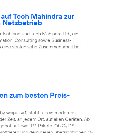
 auf Tech Mahindra zur
m Netzbetrieb
utschland und Tech Mahindra Ltd., ein
rmation, Consulting sowie Business-
 eine strategische Zusammenarbeit bei
hen zum besten Preis-
y waipu.tv(1) steht für ein modernes
der Zeit, an jedem Ort, auf allen Geräten. Ab
ebot auf zwei TV-Pakete. Ob O
DSL-,
2
rofitieren von dem neuen übersichtlichen O