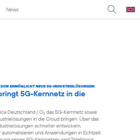
News
SSON ERMÖGLICHT NEUE 5G-INDUSTRIELÖSUNGEN:
ringt 5G-Kernnetz in die
nica Deutschland / O
das 5G-Kernnetz sowie
2
strielösungen in die Cloud bringen. Über das
dustrielösungen schneller entwickeln,
er automatisieren und Anwendungen in Echtzeit
ierung seines 5G-Kernnetzes wird Telefónica