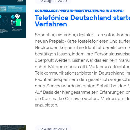
19. August 2020
SCHNELLERE PREPAID-IDENTIFIZIERUNG IN SHOPS:
Telefónica Deutschland starte
Verfahren
Schneller, einfacher, digitaler – ab sofort kön
neuen Prepaid-Karte lostelefonieren und surfe
Neukunden können ihre Identität bereits beim
bestätigen lassen, indem ihre Personalausweis
überprüft werden. Bisher war das ein rein manue
nahm. Mit dem neuen eID-Verfahren erleichtert 
Telekommunikationsanbieter in Deutschland i
Fachhandelspartnern den gesetzlich vorgeschri
neue Service wurde im ersten Schritt bei den 
Auf Basis der hier gesammelten Erfahrungen pr
die Kernmarke O
sowie weitere Marken, um d
2
anzubieten.
19. August 2020