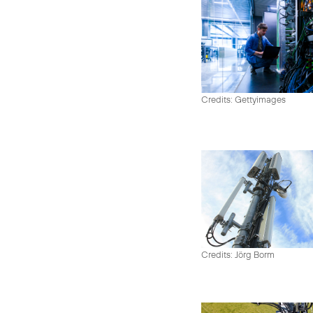
Credits: Gettyimages
Credits: Jörg Borm