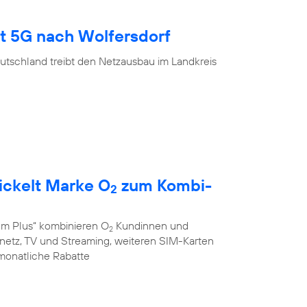
gt 5G nach Wolfersdorf
utschland treibt den Netzausbau im Landkreis
ickelt Marke O
zum Kombi-
2
em Plus“ kombinieren O
Kundinnen und
2
stnetz, TV und Streaming, weiteren SIM-Karten
monatliche Rabatte