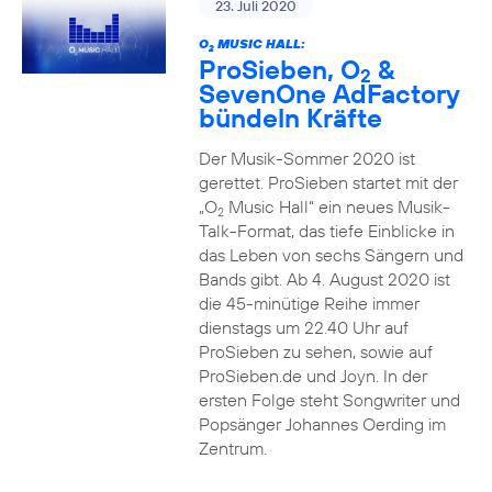
23. Juli 2020
O
MUSIC HALL:
2
ProSieben, O
&
2
SevenOne AdFactory
bündeln Kräfte
Der Musik-Sommer 2020 ist
gerettet. ProSieben startet mit der
„O
Music Hall“ ein neues Musik-
2
Talk-Format, das tiefe Einblicke in
das Leben von sechs Sängern und
Bands gibt. Ab 4. August 2020 ist
die 45-minütige Reihe immer
dienstags um 22.40 Uhr auf
ProSieben zu sehen, sowie auf
ProSieben.de und Joyn. In der
ersten Folge steht Songwriter und
Popsänger Johannes Oerding im
Zentrum.