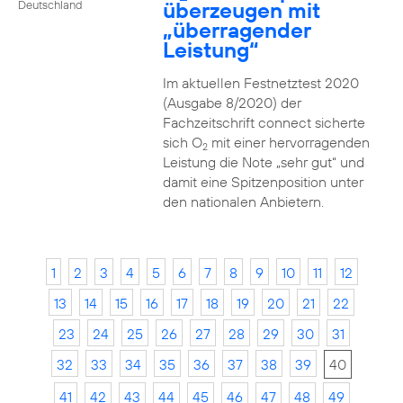
überzeugen mit
Deutschland
„überragender
Leistung“
Im aktuellen Festnetztest 2020
(Ausgabe 8/2020) der
Fachzeitschrift connect sicherte
sich O
mit einer hervorragenden
2
Leistung die Note „sehr gut“ und
damit eine Spitzenposition unter
den nationalen Anbietern.
1
2
3
4
5
6
7
8
9
10
11
12
13
14
15
16
17
18
19
20
21
22
23
24
25
26
27
28
29
30
31
32
33
34
35
36
37
38
39
40
41
42
43
44
45
46
47
48
49