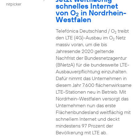
schnelles Internet
nitpicker
von O
in Nordrhein-
2
Westfalen
Telefónica Deutschland / O
treibt
2
den LTE (4G)-Ausbau im O
Netz
2
massiv voran, um die bis
Jahresende 2020 geltende
Nachfrist der Bundesnetzagentur
(BNetzA) für die bundesweite LTE-
Ausbauverpflichtung einzuhalten.
Dafür nimmt das Unternehmen in
diesem Jahr 7.600 flächenwirksame
LTE-Stationen neu in Betrieb. Mit
Nordrhein-Westfalen versorgt das
Unternehmen nun das erste
Flächenbundesland weitflächig mit
schnellem Internet und deckt
mindestens 97 Prozent der
Bevölkerung mit LTE ab.