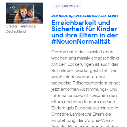
23. Juni 2020
DER NEUE O
FREE STARTER FLEX TARIF:
2
Erreichbarkeit und
Credits: Telefónica
Sicherheit für Kinder
Deutschland
und ihre Eltern in der
#NeuenNormalität
Corona hatte das soziale Leben
wochenlang massiv eingeschränkt.
Mit den Lockerungen ist auch das
Schulleben wieder gestartet. Der
wechselnde wochen- oder
tageweise Präsenzunterricht bringt
jetzt erhöhten Abstimmungs- und
Informationsbedarf zwischen den
Eltern und ihren Kindern mit sich.
Zudem gab Bundesjustizministerin
Christine Lambrecht Eltern die
Empfehlung, die Corona-Warn-
App der Bundesregierung auf den