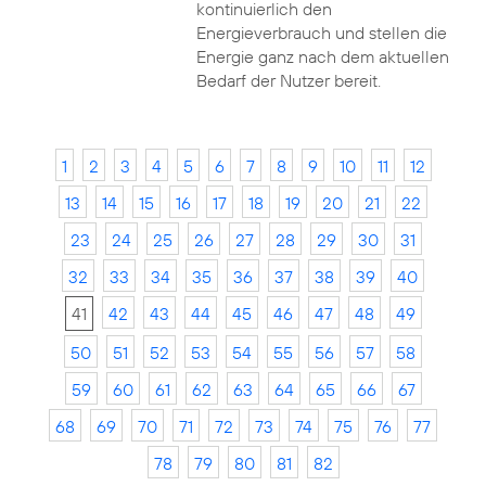
kontinuierlich den
Energieverbrauch und stellen die
Energie ganz nach dem aktuellen
Bedarf der Nutzer bereit.
1
2
3
4
5
6
7
8
9
10
11
12
13
14
15
16
17
18
19
20
21
22
23
24
25
26
27
28
29
30
31
32
33
34
35
36
37
38
39
40
41
42
43
44
45
46
47
48
49
50
51
52
53
54
55
56
57
58
59
60
61
62
63
64
65
66
67
68
69
70
71
72
73
74
75
76
77
78
79
80
81
82