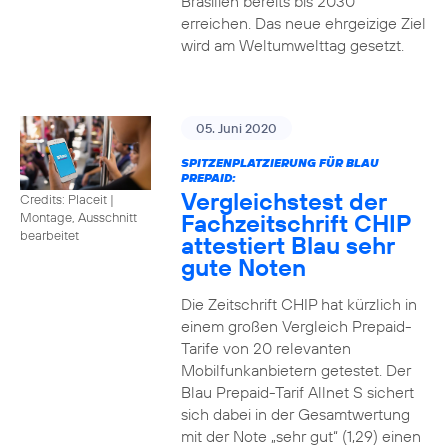
Brasilien bereits bis 2030
erreichen. Das neue ehrgeizige Ziel
wird am Weltumwelttag gesetzt.
05. Juni 2020
SPITZENPLATZIERUNG FÜR BLAU
PREPAID:
Vergleichstest der
Credits: Placeit
|
Fachzeitschrift CHIP
Montage, Ausschnitt
bearbeitet
attestiert Blau sehr
gute Noten
Die Zeitschrift CHIP hat kürzlich in
einem großen Vergleich Prepaid-
Tarife von 20 relevanten
Mobilfunkanbietern getestet. Der
Blau Prepaid-Tarif Allnet S sichert
sich dabei in der Gesamtwertung
mit der Note „sehr gut“ (1,29) einen