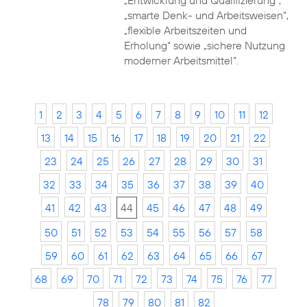
„Entwicklung und Qualifizierung“,
„smarte Denk- und Arbeitsweisen“,
„flexible Arbeitszeiten und
Erholung“ sowie „sichere Nutzung
moderner Arbeitsmittel“.
1
2
3
4
5
6
7
8
9
10
11
12
13
14
15
16
17
18
19
20
21
22
23
24
25
26
27
28
29
30
31
32
33
34
35
36
37
38
39
40
41
42
43
44
45
46
47
48
49
50
51
52
53
54
55
56
57
58
59
60
61
62
63
64
65
66
67
68
69
70
71
72
73
74
75
76
77
78
79
80
81
82