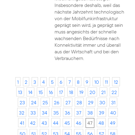
Insbesondere deshalb, weil das
nächste Jahrzehnt technologisch
von der Mobilfunkinfrastruktur
geprägt sein wird, ja geprägt sein
muss angesichts der schnelle
wachsenden Bedürfnisse nach
Konnektivität immer und überall
aus der Wirtschaft und bei den
Verbrauchern.
1
2
3
4
5
6
7
8
9
10
11
12
13
14
15
16
17
18
19
20
21
22
23
24
25
26
27
28
29
30
31
32
33
34
35
36
37
38
39
40
41
42
43
44
45
46
47
48
49
50
51
52
53
54
55
56
57
58