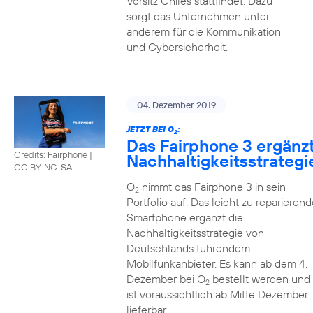
Vorsitz Chiles stattfindet. Dazu
sorgt das Unternehmen unter
anderem für die Kommunikation
und Cybersicherheit.
04. Dezember 2019
JETZT BEI O
:
2
Das Fairphone 3 ergänz
Credits: Fairphone
|
Nachhaltigkeitsstrategi
CC BY-NC-SA
O
nimmt das Fairphone 3 in sein
2
Portfolio auf. Das leicht zu reparierend
Smartphone ergänzt die
Nachhaltigkeitsstrategie von
Deutschlands führendem
Mobilfunkanbieter. Es kann ab dem 4.
Dezember bei O
bestellt werden und
2
ist voraussichtlich ab Mitte Dezember
lieferbar.