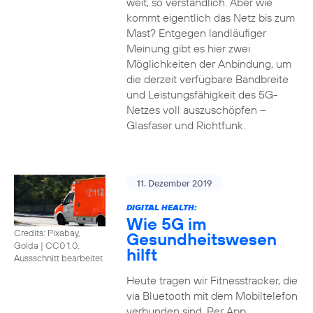
weit, so verständlich. Aber wie
kommt eigentlich das Netz bis zum
Mast? Entgegen landläufiger
Meinung gibt es hier zwei
Möglichkeiten der Anbindung, um
die derzeit verfügbare Bandbreite
und Leistungsfähigkeit des 5G-
Netzes voll auszuschöpfen –
Glasfaser und Richtfunk.
11. Dezember 2019
DIGITAL HEALTH:
Wie 5G im
Credits: Pixabay,
Gesundheitswesen
Golda
|
CC0 1.0,
hilft
Aussschnitt bearbeitet
Heute tragen wir Fitnesstracker, die
via Bluetooth mit dem Mobiltelefon
verbunden sind. Per App