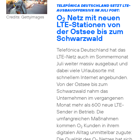
TELEFÓNICA DEUTSCHLAND SETZT LTE-
AUSBAUOFFENSIVE IM JULI FORT:
O
Netz mit neuen
Credits: Gettyimages
2
LTE-Stationen von
der Ostsee bis zum
Schwarzwald
Telefónica Deutschland hat das
LTE-Netz auch im Sommermonat
Juli weiter massiv ausgebaut und
dabei viele Urlaubsorte mit
schnellem Internet angebunden.
Von der Ostsee bis zum
Schwarzwald nahm das
Unternehmen im vergangenen
Monat mehr als 600 neue LTE-
Sender in Betrieb. Die
umfangreichen Maßnahmen
kommen O
Kunden in ihrem
2
digitalen Alltag unmittelbar zugute:
Die Qualität des O
Netzes hat sich