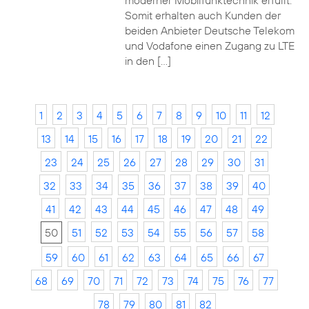
moderner Mobilfunktechnik erfüllt.
Somit erhalten auch Kunden der
beiden Anbieter Deutsche Telekom
und Vodafone einen Zugang zu LTE
in den […]
1
2
3
4
5
6
7
8
9
10
11
12
13
14
15
16
17
18
19
20
21
22
23
24
25
26
27
28
29
30
31
32
33
34
35
36
37
38
39
40
41
42
43
44
45
46
47
48
49
50
51
52
53
54
55
56
57
58
59
60
61
62
63
64
65
66
67
68
69
70
71
72
73
74
75
76
77
78
79
80
81
82