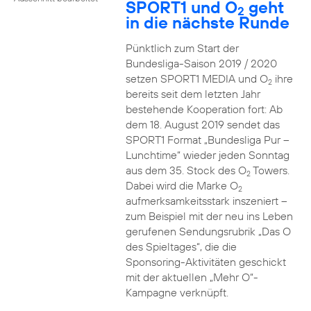
SPORT1 und O
geht
2
in die nächste Runde
Pünktlich zum Start der
Bundesliga-Saison 2019 / 2020
setzen SPORT1 MEDIA und O
ihre
2
bereits seit dem letzten Jahr
bestehende Kooperation fort: Ab
dem 18. August 2019 sendet das
SPORT1 Format „Bundesliga Pur –
Lunchtime“ wieder jeden Sonntag
aus dem 35. Stock des O
Towers.
2
Dabei wird die Marke O
2
aufmerksamkeitsstark inszeniert –
zum Beispiel mit der neu ins Leben
gerufenen Sendungsrubrik „Das O
des Spieltages“, die die
Sponsoring-Aktivitäten geschickt
mit der aktuellen „Mehr O“-
Kampagne verknüpft.