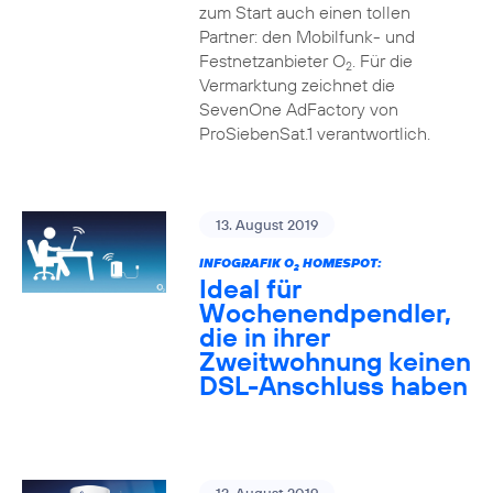
zum Start auch einen tollen
Partner: den Mobilfunk- und
Festnetzanbieter O
. Für die
2
Vermarktung zeichnet die
SevenOne AdFactory von
ProSiebenSat.1 verantwortlich.
13. August 2019
INFOGRAFIK O
HOMESPOT:
2
Ideal für
Wochenendpendler,
die in ihrer
Zweitwohnung keinen
DSL-Anschluss haben