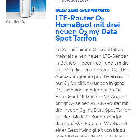
13. August 2019
WLAN GANZ OHNE FESTNETZ:
LTE-Router O
2
Credits: O
HomeSpot mit drei
2
neuen O
my Data
2
Spot Tarifen
Im Schnitt nimmt O
pro Stunde
2
mehr als einen neuen LTE-Sender
in Betrieb – jeden Tag, rund um die
Uhr. Von diesem massiven O
LTE-
2
Ausbauprogramm profitieren nicht
nur O
Mobilfunkkunden in ganz
2
Deutschland, sondern auch O
2
HomeSpot Nutzer: Am 27. August
bringt O
seinen WLAN-Router mit
2
drei neuen O
my Data Spot Tarifen
2
auf den Markt.
Kunden surfen
1
2
damit ab 9,99 Euro pro Woche mit
einer Geschwindigkeit von bis zu
225 Mbit/s über das O
LTE-Netz.
3