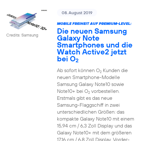
08. August 2019
MOBILE FREIHEIT AUF PREMIUM-LEVEL:
Die neuen Samsung
Credits: Samsung
Galaxy Note
Smartphones und die
Watch Active2 jetzt
bei O
2
Ab sofort können O
Kunden die
2
neuen Smartphone-Modelle
Samsung Galaxy Note10 sowie
Note10+ bei O
vorbestellen.
2
Erstmals gibt es das neue
Samsung-Flaggschiff in zwei
unterschiedlichen Größen: das
kompakte Galaxy Note10 mit einem
15,94 cm / 6,3 Zoll Display und das
Galaxy Note10+ mit dem größeren
17,16 cm / 6,8 Zoll Display. Vorder-