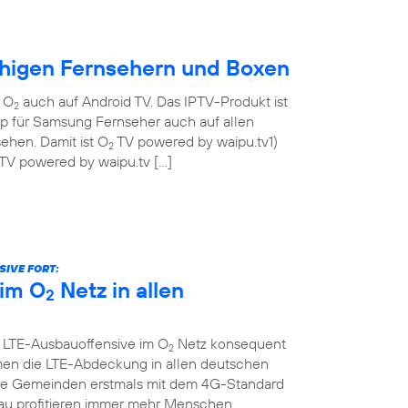
ähigen Fernsehern und Boxen
n O
auch auf Android TV. Das IPTV-Produkt ist
2
pp für Samsung Fernseher auch auf allen
ehen. Damit ist O
TV powered by waipu.tv1)
2
TV powered by waipu.tv […]
IVE FORT:
im O
Netz in allen
2
e LTE-Ausbauoffensive im O
Netz konsequent
2
men die LTE-Abdeckung in allen deutschen
che Gemeinden erstmals mit dem 4G-Standard
au profitieren immer mehr Menschen