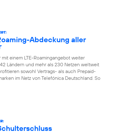
ERT:
-Roaming-Abdeckung aller
r
er mit einem LTE-Roamingangebot weiter
n 142 Ländern und mehr als 230 Netzen weltweit
ofitieren sowohl Vertrags- als auch Prepaid-
marken im Netz von Telefónica Deutschland. So
R:
Schulterschluss