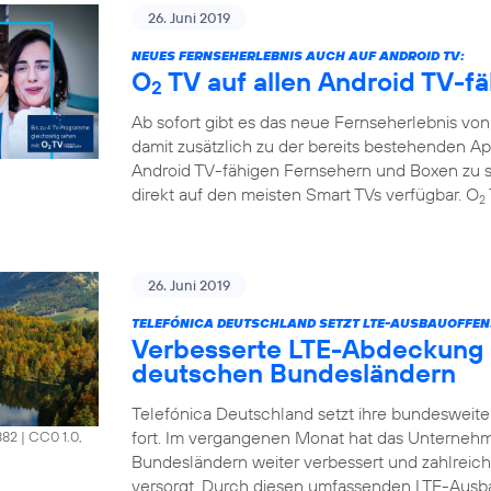
26. Juni 2019
NEUES FERNSEHERLEBNIS AUCH AUF ANDROID TV:
O
TV auf allen Android TV-f
2
Ab sofort gibt es das neue Fernseherlebnis vo
damit zusätzlich zu der bereits bestehenden A
Android TV-fähigen Fernsehern und Boxen zu s
direkt auf den meisten Smart TVs verfügbar. O
2
26. Juni 2019
TELEFÓNICA DEUTSCHLAND SETZT LTE-AUSBAUOFFENS
Verbesserte LTE-Abdeckung 
deutschen Bundesländern
Telefónica Deutschland setzt ihre bundesweit
fort. Im vergangenen Monat hat das Unterneh
882
|
CC0 1.0,
Bundesländern weiter verbessert und zahlrei
versorgt. Durch diesen umfassenden LTE-Ausb