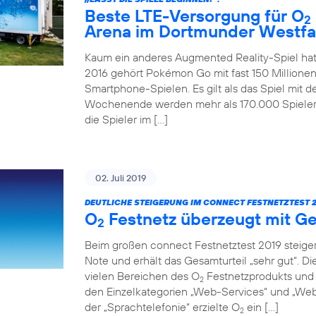
Beste LTE-Versorgung für O
2
Arena im Dortmunder Westfa
Kaum ein anderes Augmented Reality-Spiel hat
2016 gehört Pokémon Go mit fast 150 Millionen
Smartphone-Spielen. Es gilt als das Spiel mit 
Wochenende werden mehr als 170.000 Spieler 
die Spieler im […]
02. Juli 2019
DEUTLICHE STEIGERUNG IM CONNECT FESTNETZTEST 2
O
Festnetz überzeugt mit Ge
2
Beim großen connect Festnetztest 2019 steiger
Note und erhält das Gesamturteil „sehr gut“. D
vielen Bereichen des O
Festnetzprodukts und 
2
den Einzelkategorien „Web-Services“ und „Web-
der „Sprachtelefonie“ erzielte O
ein […]
2