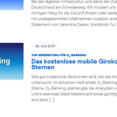
Bei der digitalen Infrastruktur und damit der Z
Deutschland am Scheideweg. Wir müssen uns 
richtigen Weg für die Zukunft finden oder weit
mit unabgestimmten Maßnahmen zulasten andere
Statement von Valentina Daiber, Vorständin für
26. Juni 2019
TOP-BEWERTUNG FÜR O
BANKING:
2
Das kostenlose mobile Girok
Sternen
Wie gut kostenlose Girokonten sind, hat das An
untersucht. Im aktuellen Heft erhält O
Banking 
2
Sterne. O
Banking überzeugte die Analysten v
2
und kostenlose Debit Mastercard sowie günstig
sind stolz […]