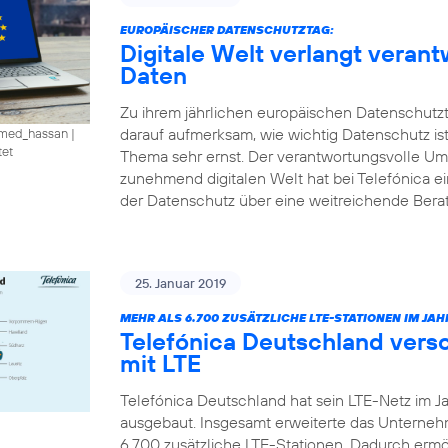
EUROPÄISCHER DATENSCHUTZTAG:
Digitale Welt verlangt vera
Daten
Zu ihrem jährlichen europäischen Datenschutzt
darauf aufmerksam, wie wichtig Datenschutz is
amed_hassan
|
tet
Thema sehr ernst. Der verantwortungsvolle U
zunehmend digitalen Welt hat bei Telefónica e
der Datenschutz über eine weitreichende Ber
25. Januar 2019
MEHR ALS 6.700 ZUSÄTZLICHE LTE-STATIONEN IM JAHR
Telefónica Deutschland vers
mit LTE
Telefónica Deutschland hat sein LTE-Netz im J
ausgebaut. Insgesamt erweiterte das Unterne
6.700 zusätzliche LTE-Stationen. Dadurch ermö