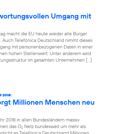
ntwortungsvollen Umgang mit
ag macht die EU heute wieder alle Bürger
t. Auch Telefónica Deutschland nimmt dieses
mgang mit personenbezogenen Daten in einer
inen hohen Stellenwert. Unter anderem wird
atungsstruktur im gesamten Unternehmen […]
 2018:
orgt Millionen Menschen neu
ahr 2018 in allen Bundesländern massiv
hmen das O
Netz bundesweit um mehr als
2
glicht es Telefónica Deutschland Millionen