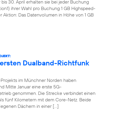
bis 30. April erhalten sie bei jeder Buchung
tion1) ihrer Wahl pro Buchung 1 GB Highspeed-
r Aktion: Das Datenvolumen in Höhe von 1 GB
OJEKT:
 ersten Dualband-Richtfunk
-Projekts im Münchner Norden haben
nd Mitte Januar eine erste 5G-
n Betrieb genommen. Die Strecke verbindet einen
ls fünf Kilometern mit dem Core-Netz. Beide
legenen Dächern in einer […]