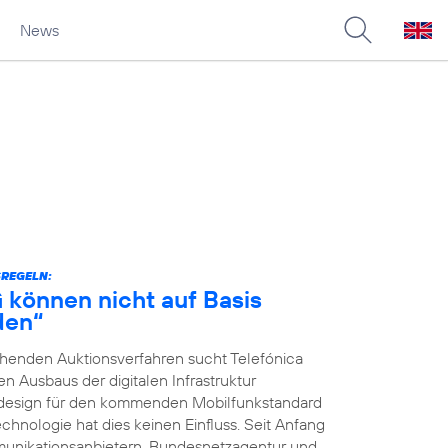
News
SREGELN:
G können nicht auf Basis
den“
ehenden Auktionsverfahren sucht Telefónica
 Ausbaus der digitalen Infrastruktur
nsdesign für den kommenden Mobilfunkstandard
chnologie hat dies keinen Einfluss. Seit Anfang
unikationsanbietern, Bundesnetzagentur und