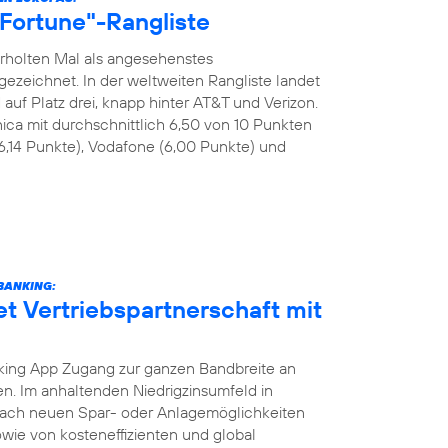
 "Fortune"-Rangliste
rholten Mal als angesehenstes
eichnet. In der weltweiten Rangliste landet
uf Platz drei, knapp hinter AT&T und Verizon.
ica mit durchschnittlich 6,50 von 10 Punkten
6,14 Punkte), Vodafone (6,00 Punkte) und
BANKING:
et Vertriebspartnerschaft mit
ing App Zugang zur ganzen Bandbreite an
. Im anhaltenden Niedrigzinsumfeld in
nach neuen Spar- oder Anlagemöglichkeiten
wie von kosteneffizienten und global