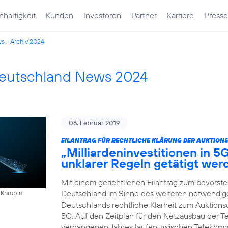
haltigkeit
Kunden
Investoren
Partner
Karriere
Presse
ws
Archiv 2024
Deutschland News 2024
06. Februar 2019
EILANTRAG FÜR RECHTLICHE KLÄRUNG DER AUKTION
„Milliardeninvestitionen in 5
unklarer Regeln getätigt wer
Mit einem gerichtlichen Eilantrag zum bevorst
Deutschland im Sinne des weiteren notwendigen
 Khrupin
Deutschlands rechtliche Klarheit zum Auktio
5G. Auf den Zeitplan für den Netzausbau der Te
vergangenen Jahres laufen zwischen Telekomm