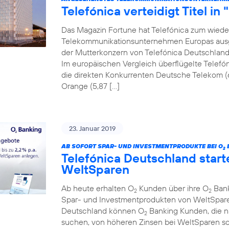
Telefónica verteidigt Titel in
Das Magazin Fortune hat Telefónica zum wiede
Telekommunikationsunternehmen Europas ausgez
der Mutterkonzern von Telefónica Deutschland a
Im europäischen Vergleich überflügelte Telefón
die direkten Konkurrenten Deutsche Telekom (
Orange (5,87 […]
23. Januar 2019
AB SOFORT SPAR- UND INVESTMENTPRODUKTE BEI O
2
Telefónica Deutschland start
WeltSparen
Ab heute erhalten O
Kunden über ihre O
Bank
2
2
Spar- und Investmentprodukten von WeltSparen
Deutschland können O
Banking Kunden, die 
2
suchen, von höheren Zinsen bei WeltSparen so