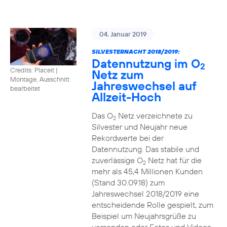
04. Januar 2019
SILVESTERNACHT 2018/2019:
Datennutzung im O
2
Credits: Placeit
|
Netz zum
Montage, Ausschnitt
Jahreswechsel auf
bearbeitet
Allzeit-Hoch
Das O
Netz verzeichnete zu
2
Silvester und Neujahr neue
Rekordwerte bei der
Datennutzung. Das stabile und
zuverlässige O
Netz hat für die
2
mehr als 45,4 Millionen Kunden
(Stand 30.09.18) zum
Jahreswechsel 2018/2019 eine
entscheidende Rolle gespielt, zum
Beispiel um Neujahrsgrüße zu