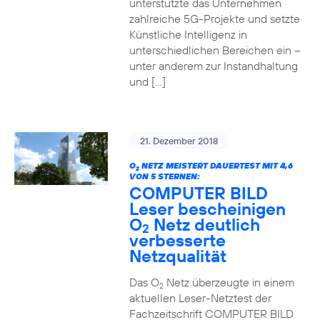
unterstützte das Unternehmen
zahlreiche 5G-Projekte und setzte
Künstliche Intelligenz in
unterschiedlichen Bereichen ein –
unter anderem zur Instandhaltung
und […]
21. Dezember 2018
O
NETZ MEISTERT DAUERTEST MIT 4,6
2
VON 5 STERNEN:
COMPUTER BILD
Leser bescheinigen
O
Netz deutlich
2
verbesserte
Netzqualität
Das O
Netz überzeugte in einem
2
aktuellen Leser-Netztest der
Fachzeitschrift COMPUTER BILD