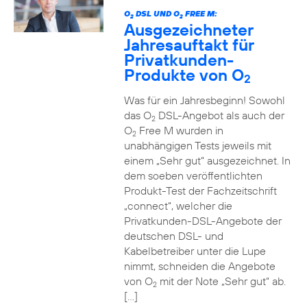
O
DSL UND O
FREE M:
2
2
Ausgezeichneter
Jahresauftakt für
Privatkunden-
Produkte von O
2
Was für ein Jahresbeginn! Sowohl
das O
DSL-Angebot als auch der
2
O
Free M wurden in
2
unabhängigen Tests jeweils mit
einem „Sehr gut“ ausgezeichnet. In
dem soeben veröffentlichten
Produkt-Test der Fachzeitschrift
„connect“, welcher die
Privatkunden-DSL-Angebote der
deutschen DSL- und
Kabelbetreiber unter die Lupe
nimmt, schneiden die Angebote
von O
mit der Note „Sehr gut“ ab.
2
[…]