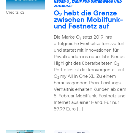
NEUER O
TARIF FÜR UNTERWEGS UND
2
ZUHAUSE:
O
hebt die Grenze
Credits: o2
2
zwischen Mobilfunk-
und Festnetz auf
Die Marke O
setzt 2019 ihre
2
erfolgreiche Freiheitsoffensive fort
und startet mit Innovationen für
Privatkunden ins neue Jahr. Neues
Highlight des überarbeiteten O
2
Portfolios ist der konvergente Tarif
O
my All in One XL. Zu einem
2
herausragenden Preis-Leistungs-
Verhältnis erhalten Kunden ab dem
5. Februar Mobilfunk, Festnetz und
Internet aus einer Hand. Für nur
59,99 Euro […]