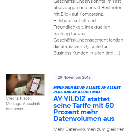
Geschäftskunden konnte im Test
überzeugen und erhält Bestnoten
mit Blick auf Kompetenz,
Hilfsbereitschaft und
Freundlichkeit. Im aktuellen
Ranking für das
Geschäftskundensegment landen
die attraktiven O
Tarife für
2
Business Kunden in allen drei […]
29. November 2018
MEHR DRIN BEI AY ALLNET, AY ALLNET
PLUS UND AY ALLNET MAX:
AY YILDIZ stattet
Credits: Placeit
|
seine Tarife mit 50
Montage, Ausschnitt
bearbeitet
Prozent mehr
Datenvolumen aus
Mehr Datenvolumen zum gleichen