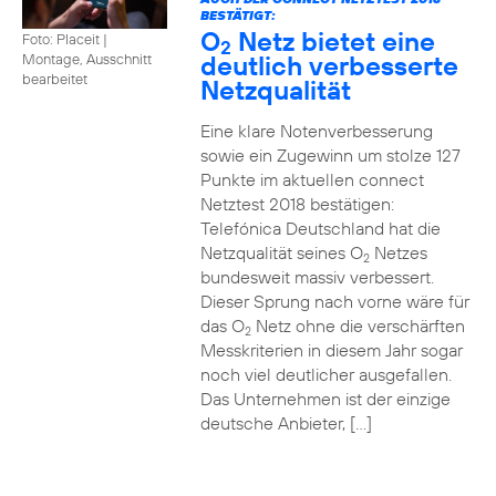
BESTÄTIGT:
O
Netz bietet eine
Foto: Placeit
|
2
deutlich verbesserte
Montage, Ausschnitt
bearbeitet
Netzqualität
Eine klare Notenverbesserung
sowie ein Zugewinn um stolze 127
Punkte im aktuellen connect
Netztest 2018 bestätigen:
Telefónica Deutschland hat die
Netzqualität seines O
Netzes
2
bundesweit massiv verbessert.
Dieser Sprung nach vorne wäre für
das O
Netz ohne die verschärften
2
Messkriterien in diesem Jahr sogar
noch viel deutlicher ausgefallen.
Das Unternehmen ist der einzige
deutsche Anbieter, […]