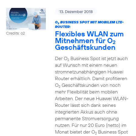
13. Dezember 2018
O
BUSINESS SPOT MIT MOBILEM LTE-
2
ROUTER:
Flexibles WLAN zum
Credits: o2
Mitnehmen für O
2
Geschäftskunden
Der O
Business Spot ist jetzt auch
2
auf Wunsch mit einem neuen
stromnetzunabhängigen Huawei
Router erhältlich. Damit profitieren
O
Geschäftskunden von noch
2
mehr Flexibilität beim mobilen
Arbeiten. Der neue Huawei WLAN-
Router lässt sich dank seines
integrierten Akkus auch ohne
permanente Stromversorgung
nutzen. Für nur 20 Euro (netto) im
Monat bietet der O
Business Spot
2