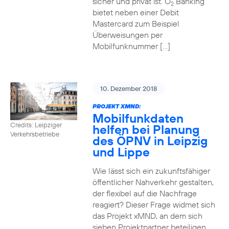
sicher und privat ist. O
Banking
2
bietet neben einer Debit
Mastercard zum Beispiel
Überweisungen per
Mobilfunknummer […]
10. Dezember 2018
PROJEKT XMND:
Mobilfunkdaten
Credits: Leipziger
helfen bei Planung
Verkehrsbetriebe
des ÖPNV in Leipzig
und Lippe
Wie lässt sich ein zukunftsfähiger
öffentlicher Nahverkehr gestalten,
der flexibel auf die Nachfrage
reagiert? Dieser Frage widmet sich
das Projekt xMND, an dem sich
sieben Projektpartner beteiligen.