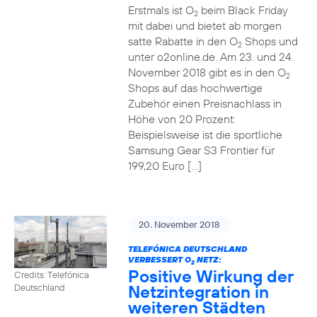
Erstmals ist O
beim Black Friday
2
mit dabei und bietet ab morgen
satte Rabatte in den O
Shops und
2
unter o2online.de. Am 23. und 24.
November 2018 gibt es in den O
2
Shops auf das hochwertige
Zubehör einen Preisnachlass in
Höhe von 20 Prozent:
Beispielsweise ist die sportliche
Samsung Gear S3 Frontier für
199,20 Euro […]
20. November 2018
TELEFÓNICA DEUTSCHLAND
VERBESSERT O
NETZ:
2
Positive Wirkung der
Credits: Telefónica
Netzintegration in
Deutschland
weiteren Städten