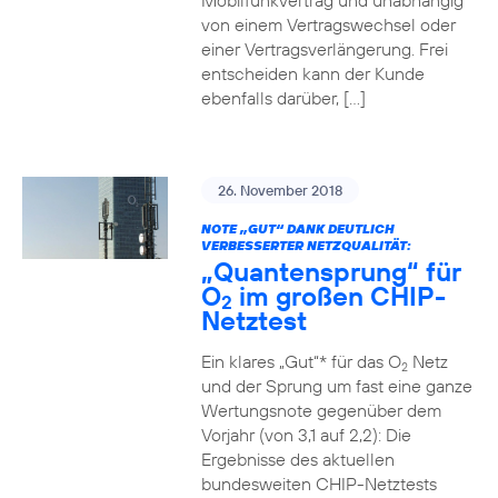
Mobilfunkvertrag und unabhängig
von einem Vertragswechsel oder
einer Vertragsverlängerung. Frei
entscheiden kann der Kunde
ebenfalls darüber, […]
26. November 2018
NOTE „GUT“ DANK DEUTLICH
VERBESSERTER NETZQUALITÄT:
„Quantensprung“ für
O
im großen CHIP-
2
Netztest
Ein klares „Gut“* für das O
Netz
2
und der Sprung um fast eine ganze
Wertungsnote gegenüber dem
Vorjahr (von 3,1 auf 2,2): Die
Ergebnisse des aktuellen
bundesweiten CHIP-Netztests