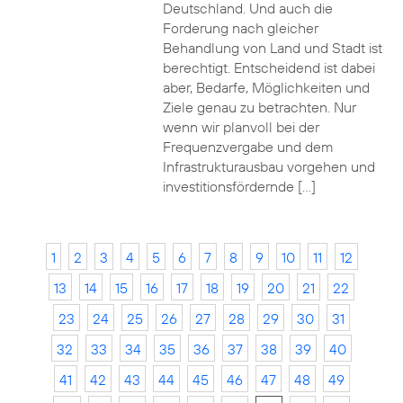
Deutschland. Und auch die
Forderung nach gleicher
Behandlung von Land und Stadt ist
berechtigt. Entscheidend ist dabei
aber, Bedarfe, Möglichkeiten und
Ziele genau zu betrachten. Nur
wenn wir planvoll bei der
Frequenzvergabe und dem
Infrastrukturausbau vorgehen und
investitionsfördernde […]
1
2
3
4
5
6
7
8
9
10
11
12
13
14
15
16
17
18
19
20
21
22
23
24
25
26
27
28
29
30
31
32
33
34
35
36
37
38
39
40
41
42
43
44
45
46
47
48
49