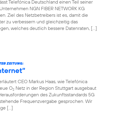
st Telefónica Deutschland einen Teil seiner
che Unternehmen NGN FIBER NETWORK KG
. Ziel des Netzbetreibers ist es, damit die
er zu verbessern und gleichzeitig das
gen, welches deutlich bessere Datenraten, […]
TER ZEITUNG:
nternet“
erläutert CEO Markus Haas, wie Telefónica
neue O
Netz in der Region Stuttgart ausgebaut
2
Herausforderungen des Zukunftsstandards 5G
nstehende Frequenzvergabe gesprochen. Wir
ige […]