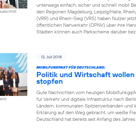
unterwegs einfach, sicher und schnell mobil B
den Regionen Magdeburg, Leipzig/Halle, Rhei
usschnitt
(VRR) und Rhein-Sieg (VRS) haben Nutzer jetzt
öffentlichen Nahverkehr (ÖPNV) über ihre Han
Städten können auch Parkscheine darüber bez
12. Juli 2018
MOBILFUNKPAKT FÜR DEUTSCHLAND:
Politik und Wirtschaft woll
stopfen
Gute Nachrichten vom heutigen Mobilfunkgipf
für Verkehr und digitale Infrastruktur nach Berl
land
Ländern, kommunalen Spitzenverbänden und Wi
Erklärung auf den Weg gebracht, um weiße Fle
Deutschland hat bereits seit Anfang des Jahres