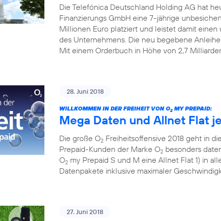
Die Telefónica Deutschland Holding AG hat he
Finanzierungs GmbH eine 7-jährige unbesiche
Millionen Euro platziert und leistet damit einen w
des Unternehmens. Die neu begebene Anleihe
Mit einem Orderbuch in Höhe von 2,7 Milliarde
28. Juni 2018
WILLKOMMEN IN DER FREIHEIT VON O
MY PREPAID:
2
Mega Daten und Allnet Flat j
Die große O
Freiheitsoffensive 2018 geht in die
2
Prepaid-Kunden der Marke O
besonders datens
2
O
my Prepaid S und M eine Allnet Flat 1) in al
2
Datenpakete inklusive maximaler Geschwindigke
27. Juni 2018