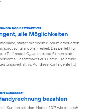
KUNDEN NOCH ATTRAKTIVER:
ngent, alle Möglichkeiten
tschland, startet mit einem rundum erneuerten
sorgt so für mobile Freiheit. Das perfekt für
rte Tarifmodell O
Unite bietet Firmen statt
2
neidertes Gesamtpaket aus Daten-, Telefonie-
stungsverhältnis. Auf diese Kontingente […]
EIT GENIESSEN:
 Handyrechnung bezahlen
eigt Kunden seit dem Herbst 2017 wie sie auch