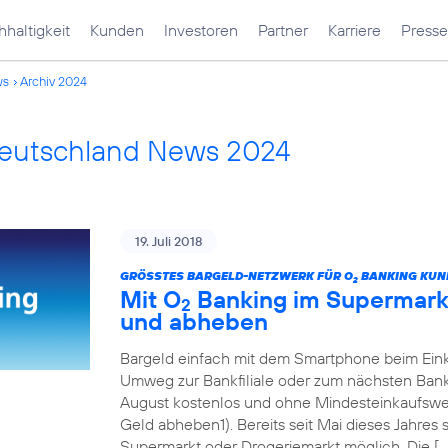
haltigkeit
Kunden
Investoren
Partner
Karriere
Presse
ws
Archiv 2024
Deutschland News 2024
19. Juli 2018
GRÖSSTES BARGELD-NETZWERK FÜR O
BANKING KUN
2
Mit O
Banking im Supermarkt
2
und abheben
Bargeld einfach mit dem Smartphone beim Eink
Umweg zur Bankfiliale oder zum nächsten Ban
August kostenlos und ohne Mindesteinkaufswert
Geld abheben1). Bereits seit Mai dieses Jahres
Supermarkt oder Drogeriemarkt möglich. Die […