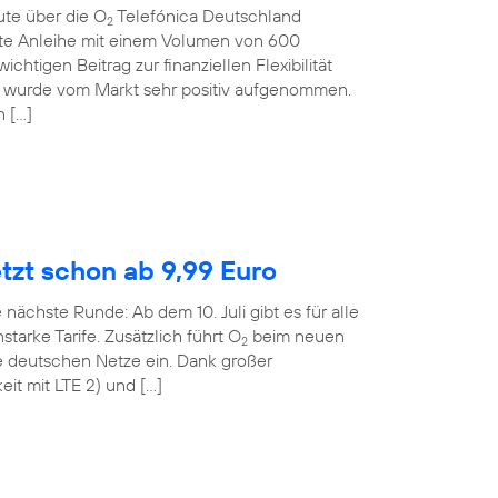
ute über die O
Telefónica Deutschland
2
rte Anleihe mit einem Volumen von 600
ichtigen Beitrag zur finanziellen Flexibilität
 wurde vom Markt sehr positiv aufgenommen.
n […]
etzt schon ab 9,99 Euro
 nächste Runde: Ab dem 10. Juli gibt es für alle
tarke Tarife. Zusätzlich führt O
beim neuen
2
le deutschen Netze ein. Dank großer
it mit LTE 2) und […]