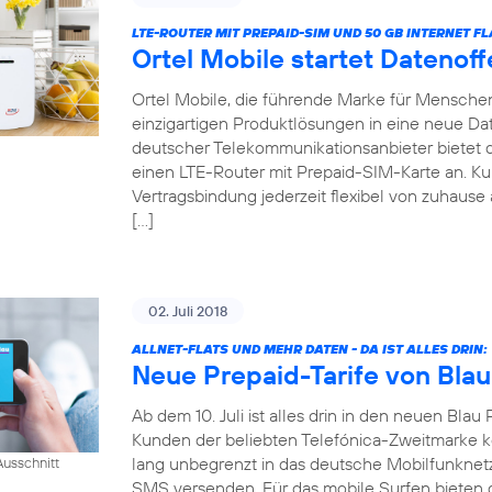
LTE-ROUTER MIT PREPAID-SIM UND 50 GB INTERNET FL
Ortel Mobile startet Datenof
Ortel Mobile, die führende Marke für Menschen 
einzigartigen Produktlösungen in eine neue Date
deutscher Telekommunikationsanbieter bietet
einen LTE-Router mit Prepaid-SIM-Karte an. 
Vertragsbindung jederzeit flexibel von zuhause 
[…]
02. Juli 2018
ALLNET-FLATS UND MEHR DATEN - DA IST ALLES DRIN:
Neue Prepaid-Tarife von Blau
Ab dem 10. Juli ist alles drin in den neuen Blau 
Kunden der beliebten Telefónica-Zweitmarke k
lang unbegrenzt in das deutsche Mobilfunknet
usschnitt
SMS versenden. Für das mobile Surfen bieten di