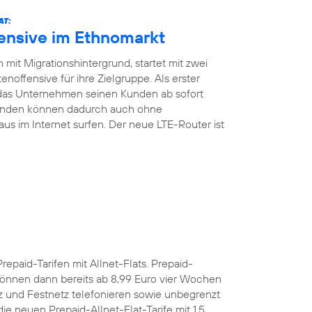
AT:
fensive im Ethnomarkt
mit Migrationshintergrund, startet mit zwei
noffensive für ihre Zielgruppe. Als erster
 das Unternehmen seinen Kunden ab sofort
Kunden können dadurch auch ohne
aus im Internet surfen. Der neue LTE-Router ist
Prepaid-Tarifen mit Allnet-Flats. Prepaid-
önnen dann bereits ab 8,99 Euro vier Wochen
z und Festnetz telefonieren sowie unbegrenzt
e neuen Prepaid-Allnet-Flat-Tarife mit 1,5