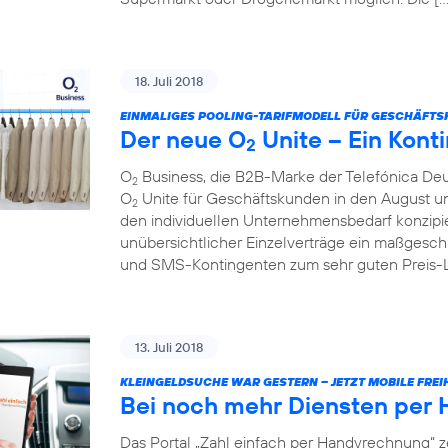
18. Juli 2018
EINMALIGES POOLING-TARIFMODELL FÜR GESCHÄFTS
Der neue O
Unite – Ein Konti
2
O
Business, die B2B-Marke der Telefónica Deu
2
O
Unite für Geschäftskunden in den August und 
2
den individuellen Unternehmensbedarf konzipie
unübersichtlicher Einzelverträge ein maßgesch
und SMS-Kontingenten zum sehr guten Preis-Lei
13. Juli 2018
KLEINGELDSUCHE WAR GESTERN – JETZT MOBILE FREIH
Bei noch mehr Diensten per
Das Portal „Zahl einfach per Handyrechnung“ z