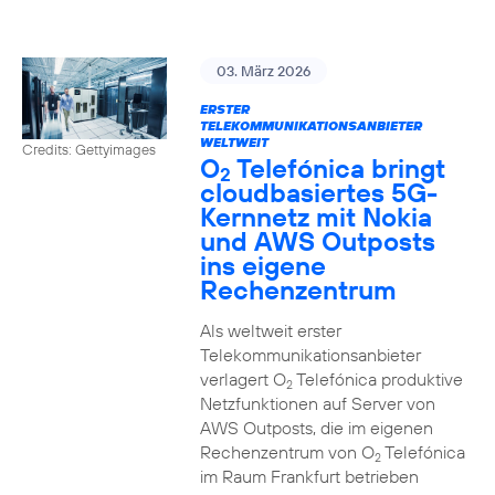
03. März 2026
ERSTER
TELEKOMMUNIKATIONSANBIETER
WELTWEIT
Credits: Gettyimages
O
Telefónica bringt
2
cloudbasiertes 5G-
Kernnetz mit Nokia
und AWS Outposts
ins eigene
Rechenzentrum
Als weltweit erster
Telekommunikationsanbieter
verlagert O
Telefónica produktive
2
Netzfunktionen auf Server von
AWS Outposts, die im eigenen
Rechenzentrum von O
Telefónica
2
im Raum Frankfurt betrieben