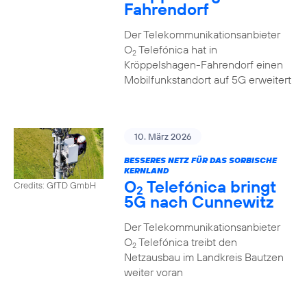
Fahrendorf
Der Telekommunikationsanbieter
O
Telefónica hat in
2
Kröppelshagen-Fahrendorf einen
Mobilfunkstandort auf 5G erweitert
10. März 2026
BESSERES NETZ FÜR DAS SORBISCHE
KERNLAND
O
Telefónica bringt
Credits: GfTD GmbH
2
5G nach Cunnewitz
Der Telekommunikationsanbieter
O
Telefónica treibt den
2
Netzausbau im Landkreis Bautzen
weiter voran