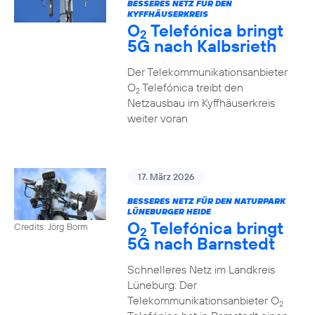
BESSERES NETZ FÜR DEN
KYFFHÄUSERKREIS
O
Telefónica bringt
2
5G nach Kalbsrieth
Der Telekommunikationsanbieter
O
Telefónica treibt den
2
Netzausbau im Kyffhäuserkreis
weiter voran
17. März 2026
BESSERES NETZ FÜR DEN NATURPARK
LÜNEBURGER HEIDE
O
Telefónica bringt
Credits: Jörg Borm
2
5G nach Barnstedt
Schnelleres Netz im Landkreis
Lüneburg: Der
Telekommunikationsanbieter O
2