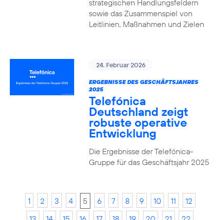
strategischen Handlungsfeldern
sowie das Zusammenspiel von
Leitlinien, Maßnahmen und Zielen
24. Februar 2026
ERGEBNISSE DES GESCHÄFTSJAHRES
2025
Telefónica
Deutschland zeigt
robuste operative
Entwicklung
Die Ergebnisse der Telefónica-
Gruppe für das Geschäftsjahr 2025
1
2
3
4
5
6
7
8
9
10
11
12
13
14
15
16
17
18
19
20
21
22