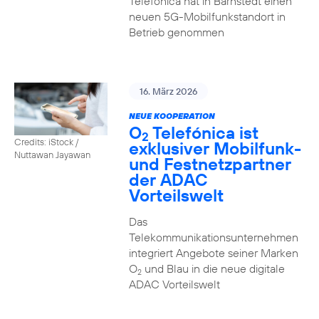
Telefónica hat in Barnstedt einen
neuen 5G-Mobilfunkstandort in
Betrieb genommen
16. März 2026
NEUE KOOPERATION
O
Telefónica ist
2
Credits: iStock /
exklusiver Mobilfunk-
Nuttawan Jayawan
und Festnetzpartner
der ADAC
Vorteilswelt
Das
Telekommunikationsunternehmen
integriert Angebote seiner Marken
O
und Blau in die neue digitale
2
ADAC Vorteilswelt