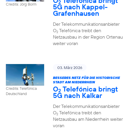
O
Telefónica bringt
2
Credits: Jörg Borm
5G nach Kappel-
Grafenhausen
Der Telekommunikationsanbieter
O
Telefónica treibt den
2
Netzausbau in der Region Ortenau
weiter voran
03. März 2026
BESSERES NETZ FÜR DIE HISTORISCHE
STADT AM NIEDERRHEIN
O
Telefónica bringt
Credits: Telefónica
2
5G nach Kalkar
Deutschland
Der Telekommunikationsanbieter
O
Telefónica treibt den
2
Netzausbau am Niederrhein weiter
voran