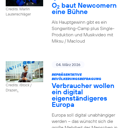
O
baut Newcomern
2
Credits: Marlin
eine Bühne
Lautenschläger
Als Hauptgewinn gibt es ein
Songwriting-Camp plus Single-
Produktion und Musikvideo mit
Miksu / Macloud
04. März 2026
REPRÄSENTATIVE
BEVÖLKERUNGSBEFRAGUNG
Verbraucher wollen
Credits: iStock /
ein digital
Drazen_
eigenständigeres
Europa
Europa soll digital unabhängiger
werden – das wünscht sich die
große Mehrheit der Menschen in