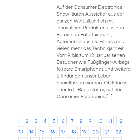
Auf der Consumer Electronics
Show läuten Aussteller aus der
ganzen Welt alljährlich mit
innovativen Produkten aus den
Bereichen Entertainment,
Automobilindustrie, Fitness und
vielen mehr das Technikjahr ein.
Vom 9. bis zum 12. Januar sehen
Besucher wie Fußgänger-Airbags,
faltbare Smartphones und weitere
Erfindungen unser Leben
beeinflussen werden. Ob Fitness-
oder IoT- Begeisterter, auf der
Consumer Electronics […]
1
2
3
4
5
6
7
8
9
10
11
12
13
14
15
16
17
18
19
20
21
22