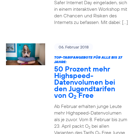
Safer Internet Day eingeladen, sich
in einem interaktiven Workshop mit
den Chancen und Risiken des
Internets zu befassen. Mit dabei: […]
06. Februar 2018
TOP-TARIFANGEBOTE FÜR ALLE BIS 27
JAHRE:
50 Prozent mehr
Highspeed-
Datenvolumen bei
den Jugendtarifen
von O
Free
2
Ab Februar erhalten junge Leute
mehr Highspeed-Datenvolumen
als je zuvor. Vom 8. Februar bis zum
23. April packt O
bei allen
2
Varianten des Tarifs O
Free Junge