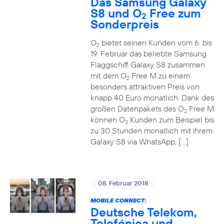
Das Samsung Galaxy
S8 und O
Free zum
2
Sonderpreis
O
bietet seinen Kunden vom 6. bis
2
19. Februar das beliebte Samsung
Flaggschiff Galaxy S8 zusammen
mit dem O
Free M zu einem
2
besonders attraktiven Preis von
knapp 40 Euro monatlich. Dank des
großen Datenpakets des O
Free M
2
können O
Kunden zum Beispiel bis
2
zu 30 Stunden monatlich mit ihrem
Galaxy S8 via WhatsApp, […]
08. Februar 2018
MOBILE CONNECT:
Deutsche Telekom,
Telefónica und