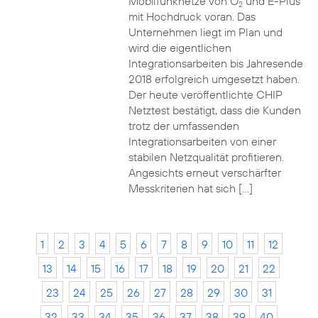
Mobilfunknetze von O
und E-Plus
2
mit Hochdruck voran. Das
Unternehmen liegt im Plan und
wird die eigentlichen
Integrationsarbeiten bis Jahresende
2018 erfolgreich umgesetzt haben.
Der heute veröffentlichte CHIP
Netztest bestätigt, dass die Kunden
trotz der umfassenden
Integrationsarbeiten von einer
stabilen Netzqualität profitieren.
Angesichts erneut verschärfter
Messkriterien hat sich […]
1
2
3
4
5
6
7
8
9
10
11
12
13
14
15
16
17
18
19
20
21
22
23
24
25
26
27
28
29
30
31
32
33
34
35
36
37
38
39
40