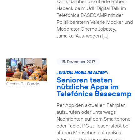
kann, darüber diskutierte Robert
Habeck beim UdL Digital Talk im
Telefónica BASECAMP mit der
Politikberaterin Valerie Mocker und
Moderator Cherno Jobatey.
Jamaika-Aus: wegen […]
15. Dezember 2017
„DIGITAL MOBIL IM ALTER“:
Senioren testen
Credits: Till Budde
nützliche Apps im
Telefónica Basecamp
Per App den aktuellen Fahrplan
aufzurufen oder unterwegs
Nachrichten auf dem Smartphone
oder Tablet PC zu lesen, stößt bei
älteren Menschen auf großes
Interesse. Um hier praxisnah zu