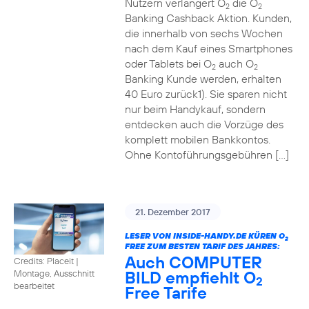
Nutzern verlängert O
die O
2
2
Banking Cashback Aktion. Kunden,
die innerhalb von sechs Wochen
nach dem Kauf eines Smartphones
oder Tablets bei O
auch O
2
2
Banking Kunde werden, erhalten
40 Euro zurück1). Sie sparen nicht
nur beim Handykauf, sondern
entdecken auch die Vorzüge des
komplett mobilen Bankkontos.
Ohne Kontoführungsgebühren […]
21. Dezember 2017
LESER VON INSIDE-HANDY.DE KÜREN O
2
FREE ZUM BESTEN TARIF DES JAHRES:
Auch COMPUTER
Credits: Placeit
|
BILD empfiehlt O
Montage, Ausschnitt
2
bearbeitet
Free Tarife