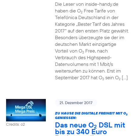
Die Leser von inside-handy.de
haben die O
Free Tarife von
2
Telefónica Deutschland in der
Kategorie „Bester Tarif des Jahres
2017“ auf den ersten Platz gewählt.
Besonders überzeugte sie der im
deutschen Markt einzigartige
Vorteil von O
Free, nach
2
Verbrauch des Highspeed-
Datenvolumens mit 1 Mbit/s
weitersurfen zu können. Erst im
September 2017 hat O
sein O
[…]
2
2
21. Dezember 2017
ZU HAUSE DIE DIGITALE FREIHEIT MIT O
2
GENIESSEN:
Das neue O
DSL mit
Credits: o2
2
bis zu 340 Euro