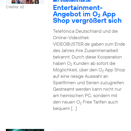
MIT VIDEOBUSTER.DE:
Entertainment-
Credits: o2
Angebot im O
App
2
Shop vergrößert sich
Telefónica Deutschland und die
Online-Videothek
VIDEOBUSTER.de gaben zum Ende
des Jahres ihre Zusammenarbeit
bekannt. Durch diese Kooperation
haben O
Kunden ab sofort die
2
Möglichkeit, über den O
App Shop
2
auf eine riesige Auswahl an
Spielfilmen und Serien zuzugreifen.
Gestreamt werden kann nicht nur
am heimischen PC, sondern mit
den neuen O
Free Tarifen auch
2
bequem […]