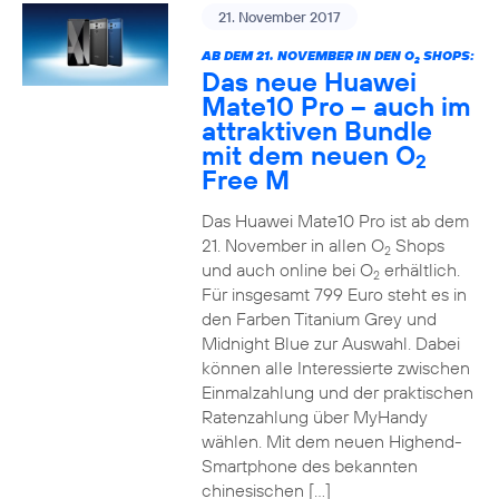
21. November 2017
AB DEM 21. NOVEMBER IN DEN O
SHOPS:
2
Das neue Huawei
Mate10 Pro – auch im
attraktiven Bundle
mit dem neuen O
2
Free M
Das Huawei Mate10 Pro ist ab dem
21. November in allen O
Shops
2
und auch online bei O
erhältlich.
2
Für insgesamt 799 Euro steht es in
den Farben Titanium Grey und
Midnight Blue zur Auswahl. Dabei
können alle Interessierte zwischen
Einmalzahlung und der praktischen
Ratenzahlung über MyHandy
wählen. Mit dem neuen Highend-
Smartphone des bekannten
chinesischen […]