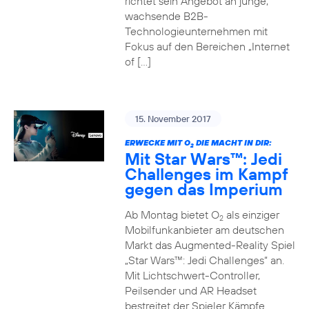
richtet sein Angebot an junge,
wachsende B2B-
Technologieunternehmen mit
Fokus auf den Bereichen „Internet
of […]
15. November 2017
ERWECKE MIT O
DIE MACHT IN DIR:
2
Mit Star Wars™: Jedi
Challenges im Kampf
gegen das Imperium
Ab Montag bietet O
als einziger
2
Mobilfunkanbieter am deutschen
Markt das Augmented-Reality Spiel
„Star Wars™: Jedi Challenges“ an.
Mit Lichtschwert-Controller,
Peilsender und AR Headset
bestreitet der Spieler Kämpfe