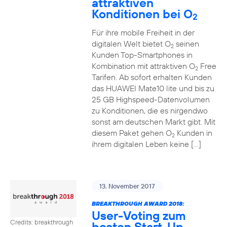
attraktiven
Konditionen bei O
2
Für ihre mobile Freiheit in der
digitalen Welt bietet O
seinen
2
Kunden Top-Smartphones in
Kombination mit attraktiven O
Free
2
Tarifen. Ab sofort erhalten Kunden
das HUAWEI Mate10 lite und bis zu
25 GB Highspeed-Datenvolumen
zu Konditionen, die es nirgendwo
sonst am deutschen Markt gibt. Mit
diesem Paket gehen O
Kunden in
2
ihrem digitalen Leben keine […]
13. November 2017
BREAKTHROUGH AWARD 2018:
User-Voting zum
Credits: breakthrough
besten Start-Up-