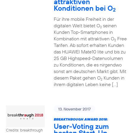
attraktiven
Konditionen bei O
2
Für ihre mobile Freiheit in der
digitalen Welt bietet O
seinen
2
Kunden Top-Smartphones in
Kombination mit attraktiven O
Free
2
Tarifen. Ab sofort erhalten Kunden
das HUAWEI Mate10 lite und bis zu
25 GB Highspeed-Datenvolumen
zu Konditionen, die es nirgendwo
sonst am deutschen Markt gibt. Mit
diesem Paket gehen O
Kunden in
2
ihrem digitalen Leben keine […]
13. November 2017
BREAKTHROUGH AWARD 2018:
User-Voting zum
Credits: breakthrough
besten Start-Up-