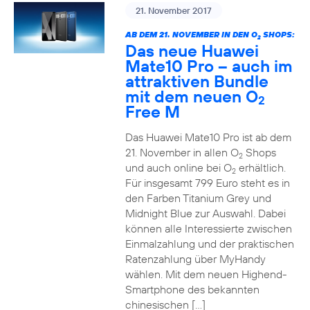
21. November 2017
AB DEM 21. NOVEMBER IN DEN O
SHOPS:
2
Das neue Huawei
Mate10 Pro – auch im
attraktiven Bundle
mit dem neuen O
2
Free M
Das Huawei Mate10 Pro ist ab dem
21. November in allen O
Shops
2
und auch online bei O
erhältlich.
2
Für insgesamt 799 Euro steht es in
den Farben Titanium Grey und
Midnight Blue zur Auswahl. Dabei
können alle Interessierte zwischen
Einmalzahlung und der praktischen
Ratenzahlung über MyHandy
wählen. Mit dem neuen Highend-
Smartphone des bekannten
chinesischen […]