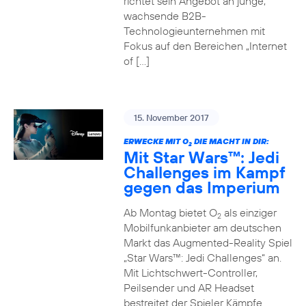
richtet sein Angebot an junge,
wachsende B2B-
Technologieunternehmen mit
Fokus auf den Bereichen „Internet
of […]
15. November 2017
ERWECKE MIT O
DIE MACHT IN DIR:
2
Mit Star Wars™: Jedi
Challenges im Kampf
gegen das Imperium
Ab Montag bietet O
als einziger
2
Mobilfunkanbieter am deutschen
Markt das Augmented-Reality Spiel
„Star Wars™: Jedi Challenges“ an.
Mit Lichtschwert-Controller,
Peilsender und AR Headset
bestreitet der Spieler Kämpfe