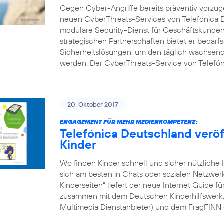
Gegen Cyber-Angriffe bereits präventiv vorzuge
neuen CyberThreats-Services von Telefónica D
modulare Security-Dienst für Geschäftskunden 
strategischen Partnerschaften bietet er bedarf
Sicherheitslösungen, um den täglich wachsend
werden. Der CyberThreats-Service von Telefón
20. Oktober 2017
ENGAGEMENT FÜR MEHR MEDIENKOMPETENZ:
Telefónica Deutschland veröff
Kinder
Wo finden Kinder schnell und sicher nützliche 
sich am besten in Chats oder sozialen Netzwe
Kinderseiten“ liefert der neue Internet Guide f
zusammen mit dem Deutschen Kinderhilfswerk, d
Multimedia Dienstanbieter) und dem FragFINN 