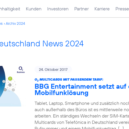
haltigkeit
Kunden
Investoren
Partner
Karriere
Presse
ws
Archiv 2024
Deutschland News 2024
24. Oktober 2017
O
MULTICARDS MIT PASSENDEM TARIF:
2
BBG Entertainment setzt auf 
Mobilfunklösung
Tablet, Laptop, Smartphone und zusätzlich no
auch außerhalb des Büros ist es mittlerweile n
arbeiten. Ein ständiges Wechseln der SIM-Karte
Multicards von Telefónica in Deutschland verei
Rufnummer und einem Mobilfunkvertrag. […]