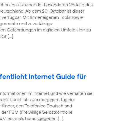
hen, das ist einer der besonderen Vorteile des
eutschland. Ab dem 20. Oktober ist dieser
verfügbar. Mit firmeneigenen Tools sowie
sgerechte und zuverlässige
en Gefährdungen im digitalen Umfeld Herr zu
ica […]
entlicht Internet Guide für
Informationen im Internet und wie verhalten sie
rken? Pünktlich zum morgigen „Tag der
ür Kinder, den Telefónica Deutschland
er FSM (Freiwillige Selbstkontrolle
e.V. erstmals herausgegeben […]