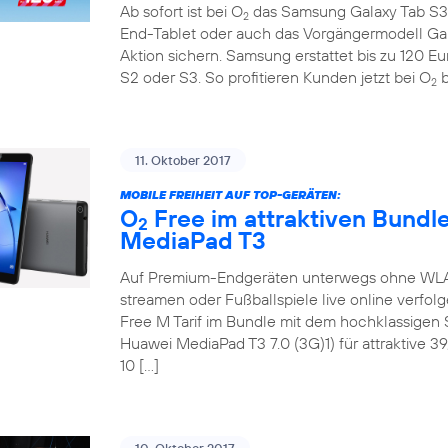
Ab sofort ist bei O
das Samsung Galaxy Tab S3 
2
End-Tablet oder auch das Vorgängermodell Ga
Aktion sichern. Samsung erstattet bis zu 120 E
S2 oder S3. So profitieren Kunden jetzt bei O
b
2
11. Oktober 2017
MOBILE FREIHEIT AUF TOP-GERÄTEN:
O
Free im attraktiven Bundl
2
MediaPad T3
Auf Premium-Endgeräten unterwegs ohne WLAN 
streamen oder Fußballspiele live online verfol
Free M Tarif im Bundle mit dem hochklassige
Huawei MediaPad T3 7.0 (3G)1) für attraktive 3
10 […]
10. Oktober 2017